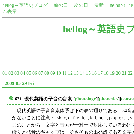
hellog～英語史ブログ
前の日
次の日
最新
helhub (Th
ム表示
hellog～英語史
01
02
03
04
05
06
07
08
09
10
11
12
13
14
15
16
17
18
19
20
21
22
2009-05-29 Fri
#31. 現代英語の子音の音素
[
phonology
][
phonetics
][
conso
■
現代英語の子音音素体系は下の表の通りである．24音素
かないことに注意： <b, c, d, f, g, h, j, k, l, m, n, p, q, r, s, t, v, 
このことから，文字と音素が一対一で対応しているわけ
綴りと発音のギャップは，そもそもの出発点である文字