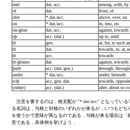
mid
dat. acc.
among, with, by
of
dat.
from, of
ofer
* dat./acc.
above, over, on
on
* dat./acc.
in, into, on
on-ġēan
dat. acc.
against, towards
oþ
acc. (dat.)
up to, until
tō
gen.
at, for, to such a
tō
dat.
towards, to, at, n
tō
acc.
towards
tō-ġēanes
dat.
against, towards
þurh
acc. (dat. gen.)
through, through
under
* dat./acc.
under, beneath
wiþ
acc. gen. dat.
towards, opposite
ymb(e)
acc. (dat.)
after, about or c
注意を要するのは，格支配が "* dat./acc" となっ
る名詞は，与格と対格のいずれかが来るが，いつもどち
を使うかで意味が異なるのである．与格が来る場合は「
意である．具体例を挙げよう．