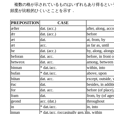
複数の格が示されているものはいずれもあり得るとい
頻度が比較的ひくいとことを示す．
PREPOSITION
CASE
æfter
dat. (acc.)
after, along, acc
ǣr
dat. (acc.)
before
æt
dat.
at, from, by
æt
acc.
as far as, until
be
dat. (acc.)
by, along, alongs
beforan
dat. acc.
before, in front o
betweox
dat. acc.
among, between
binnan
* dat./acc.
within, into
bufan
* dat./acc.
above, upon
būtan
dat. acc.
except, outside, 
ēac
dat.
besides, in addit
for
dat. acc.
before (of place)
fram
dat.
from, by (of agen
ġeond
acc. (dat.)
throughout
in
* dat./acc.
in, into
innan
* dat./acc. (occasinally gen.)
in, within