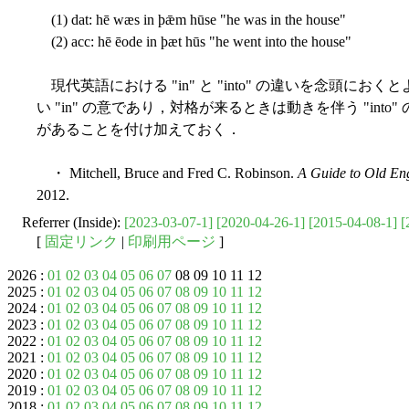
(1) dat: hē wæs in þǣm hūse "he was in the house"
(2) acc: hē ēode in þæt hūs "he went into the house"
現代英語における "in" と "into" の違いを念頭におく
い "in" の意であり，対格が来るときは動きを伴う "in
があることを付け加えておく．
・ Mitchell, Bruce and Fred C. Robinson.
A Guide to Old Eng
2012.
Referrer (Inside):
[2023-03-07-1]
[2020-04-26-1]
[2015-04-08-1]
[
[
固定リンク
|
印刷用ページ
]
2026 :
01
02
03
04
05
06
07
08 09 10 11 12
2025 :
01
02
03
04
05
06
07
08
09
10
11
12
2024 :
01
02
03
04
05
06
07
08
09
10
11
12
2023 :
01
02
03
04
05
06
07
08
09
10
11
12
2022 :
01
02
03
04
05
06
07
08
09
10
11
12
2021 :
01
02
03
04
05
06
07
08
09
10
11
12
2020 :
01
02
03
04
05
06
07
08
09
10
11
12
2019 :
01
02
03
04
05
06
07
08
09
10
11
12
2018 :
01
02
03
04
05
06
07
08
09
10
11
12