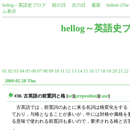
hellog～英語史ブログ
前の日
次の日
最新
helhub (Th
ム表示
hellog～英語史
01
02
03
04
05
06
07
08
09
10
11
12
13
14
15
16
17
18
19
20
21
22
2009-05-28 Thu
#30. 古英語の前置詞と格
[
oe
][
preposition
][
case
]
■
古英語では，前置詞のあとに来る名詞は格変化をする
ており，与格となることが多いが，中には対格や属格を
る意味で使われる前置詞も多いので，要求される格と古英語での意
．