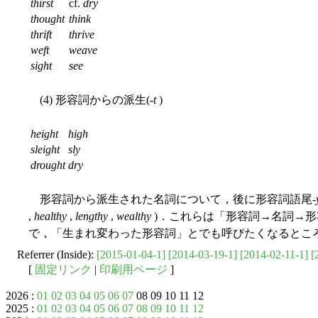
thirst
cf.
dry
thought
think
thrift
thrive
weft
weave
sight
see
(4) 形容詞からの派生(-
t
)
height
high
sleight
sly
drought
dry
形容詞から派生された名詞について，後に形容詞語尾-
,
healthy
,
lengthy
,
wealthy
)．これらは「形容詞→名詞→
で，「生まれ変わった形容詞」とでも呼びたくなるとこ
Referrer (Inside):
[2015-01-04-1]
[2014-03-19-1]
[2014-02-11-1]
[
[
固定リンク
|
印刷用ページ
]
2026 :
01
02
03
04
05
06
07
08 09 10 11 12
2025 :
01
02
03
04
05
06
07
08
09
10
11
12