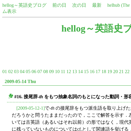
hellog～英語史ブログ
前の日
次の日
最新
helhub (Th
ム表示
hellog～英語史
01
02
03
04
05
06
07
08
09
10
11
12
13
14
15
16
17
18
19
20
21
22
2009-05-14 Thu
#16. 接尾辞-
th
をもつ抽象名詞のもとになった動詞・形
■
[2009-05-12-1]
で-
th
の接尾辞をもつ派生語を取り上げた
だろうかと問うたままだったので，ここで解答を示す．
いては古英語（あるいはそれ以前）の形ではなく，現代
に残っていないものについてはcf.として関連語を挙げる