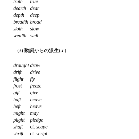
truth
true
dearth
dear
depth
deep
breadth
broad
sloth
slow
wealth
well
(3) 動詞からの派生(-
t
)
draught
draw
drift
drive
flight
fly
frost
freeze
gift
give
haft
heave
heft
heave
might
may
plight
pledge
shaft
cf.
scape
shrift
cf.
script