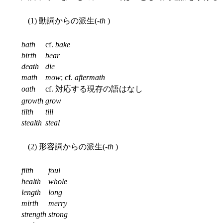
(1) 動詞からの派生(-
th
)
bath
cf.
bake
birth
bear
death
die
math
mow
; cf.
aftermath
oath
cf. 対応する現存の語はなし
growth
grow
tilth
till
stealth
steal
(2) 形容詞からの派生(-
th
)
filth
foul
health
whole
length
long
mirth
merry
strength
strong