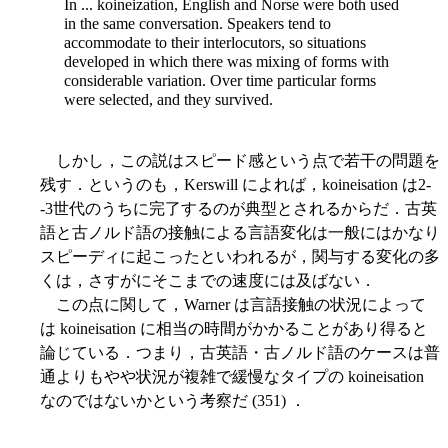
In ... koineization, English and Norse were both used
in the same conversation. Speakers tend to
accommodate to their interlocutors, so situations
developed in which there was mixing of forms with
considerable variation. Over time particular forms
were selected, and they survived.
しかし，この説はスピード感という点で若干の問題を
残す．というのも，Kerswill によれば，koineisation は2-
-3世代のうちに完了するのが典型とされるからだ．古英
語と古ノルド語の接触による言語変化は一般にはかなり
スピーディに起こったといわれるが，関与する変化の多
くは，さすがにそこまでの速度には及ばない．
この点に関して，Warner は言語接触の状況によって
は koineisation に相当の時間がかかることがあり得ると
論じている．つまり，古英語・古ノルド語のケースは普
通よりもやや状況が複雑で緩慢なタイプの koineisation
なのではないかという考察だ (351) ．