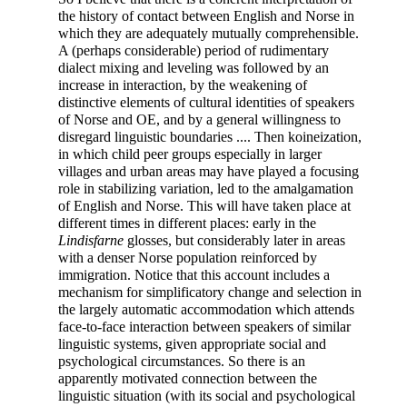
the history of contact between English and Norse in
which they are adequately mutually comprehensible.
A (perhaps considerable) period of rudimentary
dialect mixing and leveling was followed by an
increase in interaction, by the weakening of
distinctive elements of cultural identities of speakers
of Norse and OE, and by a general willingness to
disregard linguistic boundaries .... Then koineization,
in which child peer groups especially in larger
villages and urban areas may have played a focusing
role in stabilizing variation, led to the amalgamation
of English and Norse. This will have taken place at
different times in different places: early in the
Lindisfarne
glosses, but considerably later in areas
with a denser Norse population reinforced by
immigration. Notice that this account includes a
mechanism for simplificatory change and selection in
the largely automatic accommodation which attends
face-to-face interaction between speakers of similar
linguistic systems, given appropriate social and
psychological circumstances. So there is an
apparently motivated connection between the
linguistic situation (with its social and psychological