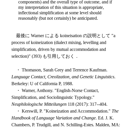
components) and the overall type of outcome, and if
my interpretation of this situation is appropriate,
inflectional simplification at some level should
reasonably (but not certainly) be anticipated.
最後に Warner による koineisation の説明として "a
process of koineization (dialect mixing, levelling and
simplification, driven by mutual accommodation and
selection)" (393) も引用しておく．
・ Thomason, Sarah Grey and Terrence Kaufman.
Language Contact, Creolization, and Genetic Linguistics
.
Berkeley: U of California P, 1988.
・ Warner, Anthony. "English-Norse Contact,
Simplification, and Sociolinguistic Typology."
Neuphilologische Mitteilungen
118 (2017): 317--404.
・ Kerswill, P. "Koineization and Accommodation."
The
Handbook of Language Variation and Change.
Ed. J. K.
Chambers, P. Trudgill, and N. Schilling-Estes. Malden, MA: