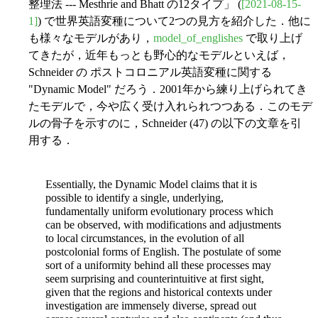
整理法 --- Mesthrie and Bhatt の12タイプ」 (
[2021-08-15-
1]
) で世界英語変種について2つの見方を紹介した．他に
も様々なモデルがあり，
model_of_englishes
で取り上げ
てきたが，近年もっとも野心的なモデルといえば，
Schneider の ポストコロニアル英語変種に関する
"Dynamic Model" だろう．2001年から練り上げられてき
たモデルで，今や広く受け入れられつつある．このモデ
ルの骨子を示すのに，Schneider (47) の以下の文章を引
用する．
Essentially, the Dynamic Model claims that it is
possible to identify a single, underlying,
fundamentally uniform evolutionary process which
can be observed, with modifications and adjustments
to local circumstances, in the evolution of all
postcolonial forms of English. The postulate of some
sort of a uniformity behind all these processes may
seem surprising and counterintuitive at first sight,
given that the regions and historical contexts under
investigation are immensely diverse, spread out