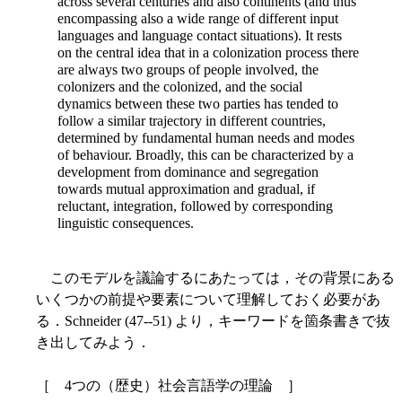
across several centuries and also continents (and thus
encompassing also a wide range of different input
languages and language contact situations). It rests
on the central idea that in a colonization process there
are always two groups of people involved, the
colonizers and the colonized, and the social
dynamics between these two parties has tended to
follow a similar trajectory in different countries,
determined by fundamental human needs and modes
of behaviour. Broadly, this can be characterized by a
development from dominance and segregation
towards mutual approximation and gradual, if
reluctant, integration, followed by corresponding
linguistic consequences.
このモデルを議論するにあたっては，その背景にある
いくつかの前提や要素について理解しておく必要があ
る．Schneider (47--51) より，キーワードを箇条書きで抜
き出してみよう．
［ 4つの（歴史）社会言語学の理論 ］