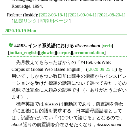
Routledge, 1994.
Referrer (Inside):
[2022-03-18-1]
[2021-09-04-1]
[2021-08-20-1]
[
固定リンク
|
印刷用ページ
]
2020-10-19 Mon
#4193. インド系英語における
discuss about
[
verb
]
■
[
indian_english
][
glowbe
][
corpus
][
accommodation
]
先月教えてもらったばかりの「#4169. GloWbE ---
Corpus of Global Web-Based English」 (
[2020-09-25-1]
) を
用いて，しかもつい数日前に院生の指摘からインスピレ
ーションを受けた標題の話題について調べてみた．その
意味では完全に人頼みの記事です（←ありがとうござい
ます）．
標準英語では
discuss
は他動詞であり，前置詞を伴わ
ずに直後に目的語を要求する．日本語母語話者として
は，訳語がたいてい「?について論じる」となるので，
about
辺りの前置詞を介在させたくなり，
discuss about