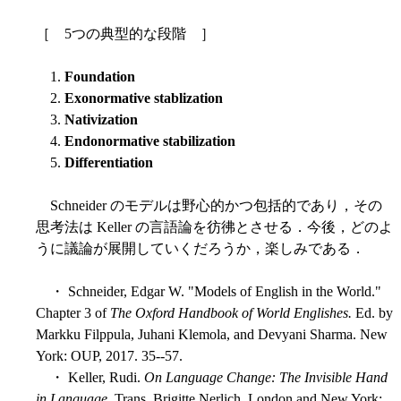
［ 5つの典型的な段階 ］
1.
Foundation
2.
Exonormative stablization
3.
Nativization
4.
Endonormative stabilization
5.
Differentiation
Schneider のモデルは野心的かつ包括的であり，その
思考法は Keller の言語論を彷彿とさせる．今後，どのよ
うに議論が展開していくだろうか，楽しみである．
・ Schneider, Edgar W. "Models of English in the World."
Chapter 3 of
The Oxford Handbook of World Englishes.
Ed. by
Markku Filppula, Juhani Klemola, and Devyani Sharma. New
York: OUP, 2017. 35--57.
・ Keller, Rudi.
On Language Change: The Invisible Hand
in Language
. Trans. Brigitte Nerlich. London and New York: