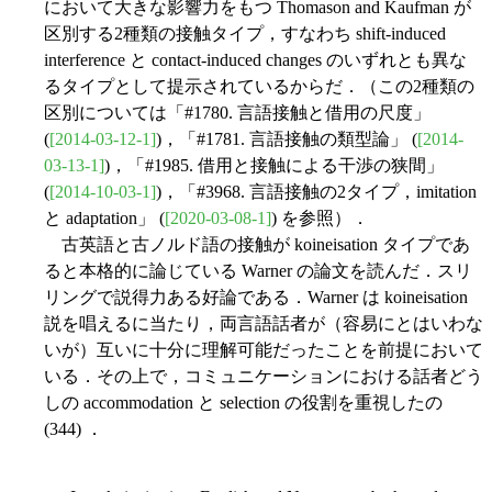
において大きな影響力をもつ Thomason and Kaufman が
区別する2種類の接触タイプ，すなわち shift-induced
interference と contact-induced changes のいずれとも異な
るタイプとして提示されているからだ．（この2種類の
区別については「#1780. 言語接触と借用の尺度」
(
[2014-03-12-1]
)，「#1781. 言語接触の類型論」 (
[2014-
03-13-1]
)，「#1985. 借用と接触による干渉の狭間」
(
[2014-10-03-1]
)，「#3968. 言語接触の2タイプ，imitation
と adaptation」 (
[2020-03-08-1]
) を参照）．
古英語と古ノルド語の接触が koineisation タイプであ
ると本格的に論じている Warner の論文を読んだ．スリ
リングで説得力ある好論である．Warner は koineisation
説を唱えるに当たり，両言語話者が（容易にとはいわな
いが）互いに十分に理解可能だったことを前提において
いる．その上で，コミュニケーションにおける話者どう
しの accommodation と selection の役割を重視したの
(344) ．