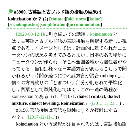
#3980. 古英語と古ノルド語の接触の結果は
■
koineisation か？ (2)
[
contact
][
old_norse
][
koine
]
[
sociolinguistics
][
simplification
][
accommodation
]
[2020-03-12-1]
に引き続いての話題．
koineisation
と
は，古英語と古ノルド語の言語接触を解釈する新しい視
点である．イメージとしては，計画的に建てられたニュ
ータウンの状況を考えてみるとよい．日本のある場所に
ニュータウンが作られ，そこへ全国各地から居住者がや
ってくる．当初は様々な日本語方言があちらこちらで聞
かれるが，時間が経つにつれ諸方言が混合 (mixing) し，
個々の方言訛りの「どぎつい」部分が削られて平準化
し，言葉として単純化してゆく．この一連の過程が
koineisation である（cf. 「#1671.
dialect contact
,
dialect
mixture
,
dialect levelling
,
koineization
」 (
[2013-11-23-1]
)，
「#3150. 言語接触は言語を単純にするか複雑にする
か？」 (
[2017-12-11-1]
)）．
koineisation という過程が注目されるのは，言語接触論