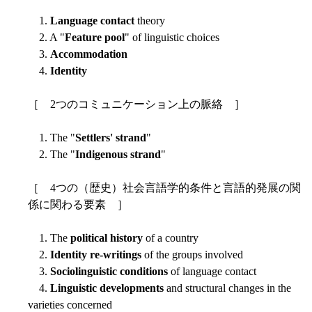
1.
Language contact
theory
2. A "
Feature pool
" of linguistic choices
3.
Accommodation
4.
Identity
［ 2つのコミュニケーション上の脈絡 ］
1. The "
Settlers' strand
"
2. The "
Indigenous strand
"
［ 4つの（歴史）社会言語学的条件と言語的発展の関
係に関わる要素 ］
1. The
political history
of a country
2.
Identity re-writings
of the groups involved
3.
Sociolinguistic conditions
of language contact
4.
Linguistic developments
and structural changes in the
varieties concerned