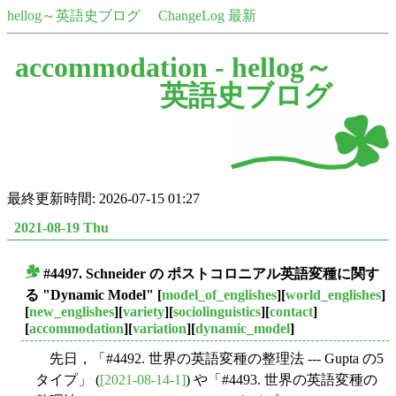
hellog～英語史ブログ
ChangeLog 最新
accommodation -
hellog～
英語史ブログ
最終更新時間: 2026-07-15 01:27
2021-08-19 Thu
#4497. Schneider の ポストコロニアル英語変種に関す
■
る "Dynamic Model"
[
model_of_englishes
][
world_englishes
]
[
new_englishes
][
variety
][
sociolinguistics
][
contact
]
[
accommodation
][
variation
][
dynamic_model
]
先日，「#4492. 世界の英語変種の整理法 --- Gupta の5
タイプ」 (
[2021-08-14-1]
) や「#4493. 世界の英語変種の