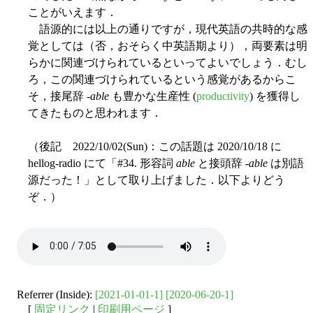
ことがいえます．
語源的には以上の通りですが，現代英語の共時的な感
覚としては（否，おそらく中英語期より），両要素は明
らかに関連づけられているといってよいでしょう．むし
ろ，この関連づけられているという感覚があるからこ
そ，接尾辞 -
able
も豊かな生産性 (
productivity
) を獲得し
てきたものと思われます．
（後記 2022/10/02(Sun)：この話題は 2020/10/18 に
hellog-radio にて「#34. 形容詞
able
と接頭辞 -
able
は別語
源だった！」として取り上げました．以下よりどう
ぞ．）
Referrer (Inside):
[2021-01-01-1]
[2020-06-20-1]
[
固定リンク
|
印刷用ページ
]