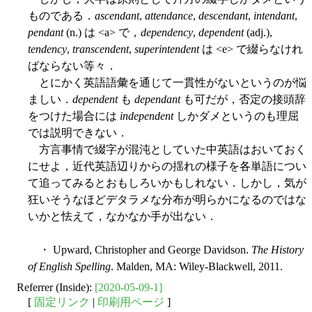
ものである．
ascendant
,
attendance
,
descendant
,
intendant
,
pendant
(n.) は <a> で，
dependency
,
dependent
(adj.),
tendency
,
transcendent
,
superintendent
は <e> で綴らなけれ
ばならない等々．
とにかく英語語彙を通じて一貫性がないというのが悩
ましい．
dependent
も
dependant
も可だが，否定の接頭辞
をつけた場合には
independent
しかダメというのも理屈
では説明できない．
方言事情で綴字が混沌としていた中英語はおいておく
にせよ，近代英語辺りからの揺れの様子を各単語につい
て追ってみるとおもしろいかもしれない．しかし，気が
狂いそうなほどデタラメな分布が明らかになるのではな
いかと怯えて，なかなか手が出ない．
・ Upward, Christopher and George Davidson.
The History
of English Spelling
. Malden, MA: Wiley-Blackwell, 2011.
Referrer (Inside):
[2020-05-09-1]
[
固定リンク
|
印刷用ページ
]