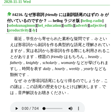
2020-11-11 Wed
#4216. なぜ形容詞
friendly
には副詞語尾のはずの -
ly
が
■
付いているのですか？ --- hellog ラジオ版
[
hellog-radio
]
[
sobokunagimon
][
hel_education
][
suffix
][
adverb
][
adjective
]
[
productivity
][
-ly
]
最近，学生から寄せられた素朴な疑問です．-
ly
とい
えば形容詞から副詞を作る典型的な語尾と理解されてい
ますが，実は名詞から形容詞を作る際にも利用されるこ
とがあります．標題の
friendly
はもちろん，
beastly
，
fatherly
，
knightly
，
scholarly
，
womanly
などが挙げられま
すし，時間を表す
daily
，
hourly
，
weekly
，
yearly
なども
類例です．
なぜ -
ly
が形容詞語尾にもなり得るのでしょうか．こ
の謎は，この語尾の歴史をひもとけば解決します．で
は，音声解説をお聴きください．