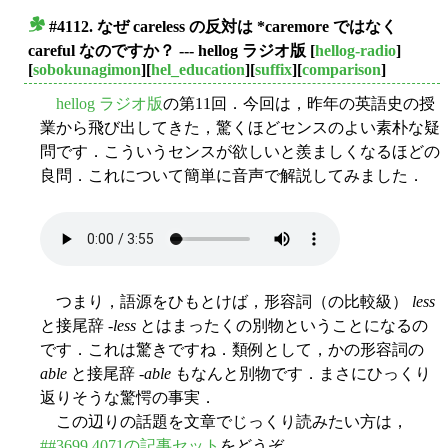
#4112. なぜ careless の反対は *caremore ではなく
■
careful なのですか？ --- hellog ラジオ版
[
hellog-radio
]
[
sobokunagimon
][
hel_education
][
suffix
][
comparison
]
hellog ラジオ版
の第11回．今回は，昨年の英語史の授
業から飛び出してきた，驚くほどセンスのよい素朴な疑
問です．こういうセンスが欲しいと羨ましくなるほどの
良問．これについて簡単に音声で解説してみました．
つまり，語源をひもとけば，形容詞（の比較級）
less
と接尾辞 -
less
とはまったくの別物ということになるの
です．これは驚きですね．類例として，かの形容詞の
able
と接尾辞 -
able
もなんと別物です．まさにひっくり
返りそうな驚愕の事実．
この辺りの話題を文章でじっくり読みたい方は，
##3699,4071の記事セット
をどうぞ．