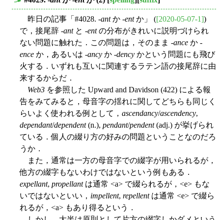
■
昨日の記事「#4028. -
ant
か -
ent
か」 (
[2020-05-07-1]
)
で，接尾辞 -
ant
と -
ent
の分布がきれいに説明づけられ
ない問題に触れた．この問題は，そのまま -
ance
か -
ence
か，あるいは -
ancy
か -
dency
かという問題にも飛び
火する．いずれも互いに関連するラテン語の接尾辞に由
来するからだ．
Web3
を参照した Upward and Davidson (422) による報
告をみてみると，母音字の揺れに関してどちらも同じく
らいよく使われる例として，
ascendancy
/
ascendency
,
dependant
/
dependent
(n.),
pendant
/
pendent
(adj.) が挙げられ
ている．個人の綴り方の好みの問題ということなのだろ
うか．
また，通常は一方の母音字での綴字が用いられるが，
他方の綴字もないわけではないという例もある．
expellant
,
propellant
は通常 <a> で綴られるが，<e> もな
いではないといい，
impellent
,
repellent
は通常 <e> で綴ら
れるが，<a> もあり得るという．
しかし，大半は原則として片方の綴字しかダメという