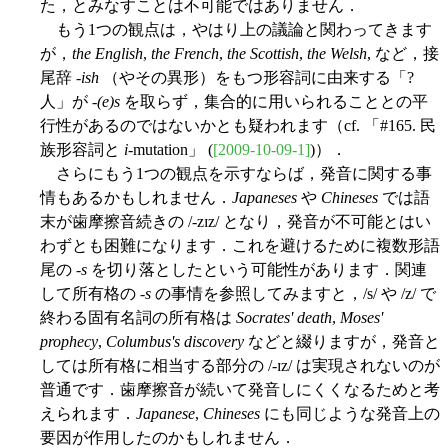
た，とみなすことは不可能ではありません．
もう1つの観点は，やはり上の議論と関わってきます
が，
the English
,
the French
,
the Scottish
,
the Welsh
, など，接
尾辞 -
ish
（やその異形）をもつ形容詞に由来する「?
人」が -
(e)s
を取らず，集合的に用いられることとの平
行性があるのではないかとも疑われます（cf. 「#165. 民
族形容詞と
i
-mutation」 (
[2009-10-09-1]
)）．
さらにもう1つの観点を示すならば，発音に関する事
情もあるかもしれません．
Japaneses
や
Chineses
では語
末が歯摩擦音続きの /-zɪz/ となり，発音が不可能とはい
わずとも困難になります．これを避けるために複数形語
尾の -
s
を切り落としたという可能性があります．関連
して所有格の -
s
の事情を参照してみますと，/s/ や /z/ で
終わる固有名詞の所有格は
Socrates' death
,
Moses'
prophecy
,
Columbus's discovery
などと綴りますが，発音と
しては所有格に相当する部分の /-ɪz/ は実現されないのが
普通です．歯摩擦音が続いて発音しにくくなるためと考
えられます．
Japanese
,
Chineses
にも同じような発音上の
要因が作用したのかもしれません．