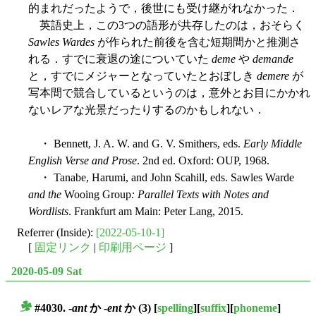
的まれだったようで，後世にも受け継がれなかった．
英語史上，この3つの語形が共存したのは，おそらく
Sawles Wardes
が作られた前後を含む短期間かと推測さ
れる．すでに衰退の途についていた
deme
や
demande
と，すでにメジャーとなっていたとおぼしき
demere
が
写本間で競合しているというのは，意外とお目にかかれ
ないレアな光景だったりするのかもしれない．
・ Bennett, J. A. W. and G. V. Smithers, eds.
Early Middle
English Verse and Prose
. 2nd ed. Oxford: OUP, 1968.
・ Tanabe, Harumi, and John Scahill, eds. Sawles Warde
and the
Wooing Group
: Parallel Texts with Notes and
Wordlists
. Frankfurt am Main: Peter Lang, 2015.
Referrer (Inside):
[2022-05-10-1]
[
固定リンク
|
印刷用ページ
]
2020-05-09 Sat
#4030. -
ant
か -
ent
か (3)
[
spelling
][
suffix
][
phoneme
]
■