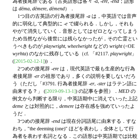
為者接尾辞である（古英語形は各々 -
a
, -
ere
, -
end
；語形
は
dēma
,
dēmere
,
dēmend
）．
1つ目の古英語の行為者接尾辞 -
a
は，中英語では音声
的に弱化して典型的に -
e
で綴られる．しかし，それも
やがて消失していく．音形としてはゼロとなってしまう
ため当然ながら後世には残らなかったが，その亡霊とい
うべきものが
playwright
,
wheelwright
などの
wright
(<OE
wyrhta
) のなかに残存している（cf. 「#2117.
playwright
」
(
[2015-02-12-1]
)) ．
2つめの接尾辞 -
ere
は，現代英語で最も生産的な行為
者接尾辞 -
er
の祖形であり，多くの説明を要しないだろ
う（ただし「#3791. 行為者接尾辞 -
er
, -
ster
はラテン語に
由来する？」 (
[2019-09-13-1]
) の記事を参照）．
MED
の
例文から判断する限り，中英語期中に消えていった上記
deme
とは対照的に，
demere
は存在感を強めていったよ
うだ．
3つめの接尾辞 -
end
は現在分詞語尾に由来する．すな
わち，"the deeming (one)" ほどを表わし，全体として行
為者を表わす名詞となる．この語形は中英語期では比較