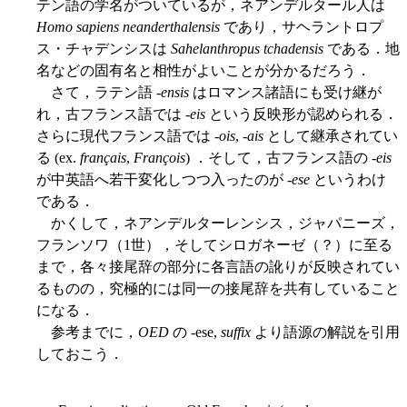
テン語の学名がついているが，ネアンデルタール人は
Homo sapiens neanderthalensis
であり，サヘラントロプ
ス・チャデンシスは
Sahelanthropus tchadensis
である．地
名などの固有名と相性がよいことが分かるだろう．
さて，ラテン語 -
ensis
はロマンス諸語にも受け継が
れ，古フランス語では -
eis
という反映形が認められる．
さらに現代フランス語では -
ois
, -
ais
として継承されてい
る (ex.
français
,
François
) ．そして，古フランス語の -
eis
が中英語へ若干変化しつつ入ったのが -
ese
というわけ
である．
かくして，ネアンデルターレンシス，ジャパニーズ，
フランソワ（1世），そしてシロガネーゼ（？）に至る
まで，各々接尾辞の部分に各言語の訛りが反映されてい
るものの，究極的には同一の接尾辞を共有していること
になる．
参考までに，
OED
の -ese,
suffix
より語源の解説を引用
しておこう．