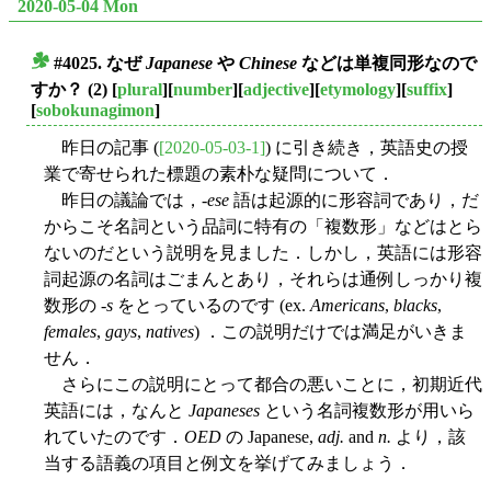
2020-05-04 Mon
#4025. なぜ
Japanese
や
Chinese
などは単複同形なので
■
すか？ (2)
[
plural
][
number
][
adjective
][
etymology
][
suffix
]
[
sobokunagimon
]
昨日の記事 (
[2020-05-03-1]
) に引き続き，英語史の授
業で寄せられた標題の素朴な疑問について．
昨日の議論では，-
ese
語は起源的に形容詞であり，だ
からこそ名詞という品詞に特有の「複数形」などはとら
ないのだという説明を見ました．しかし，英語には形容
詞起源の名詞はごまんとあり，それらは通例しっかり複
数形の -
s
をとっているのです (ex.
Americans
,
blacks
,
females
,
gays
,
natives
) ．この説明だけでは満足がいきま
せん．
さらにこの説明にとって都合の悪いことに，初期近代
英語には，なんと
Japaneses
という名詞複数形が用いら
れていたのです．
OED
の Japanese,
adj.
and
n.
より，該
当する語義の項目と例文を挙げてみましょう．