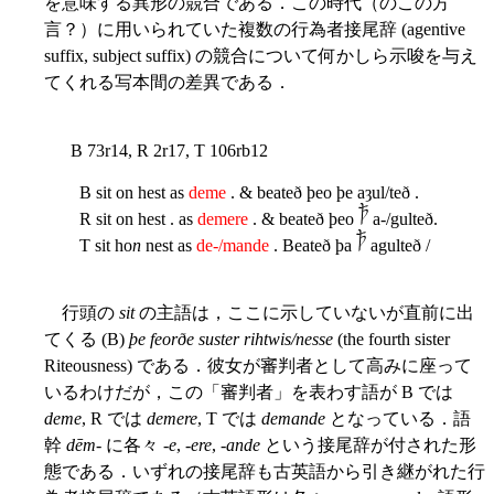
を意味する異形の競合である．この時代（のこの方
言？）に用いられていた複数の行為者接尾辞 (agentive
suffix, subject suffix) の競合について何かしら示唆を与え
てくれる写本間の差異である．
B 73r14, R 2r17, T 106rb12
B sit on hest as
deme
. & beateð þeo þe aȝul/teð .
R sit on hest . as
demere
. & beateð þeo
a-/gulteð.
T sit ho
n
nest as
de-/mande
. Beateð þa
agulteð /
行頭の
sit
の主語は，ここに示していないが直前に出
てくる (B)
þe feorðe suster rihtwis/nesse
(the fourth sister
Riteousness) である．彼女が審判者として高みに座って
いるわけだが，この「審判者」を表わす語が B では
deme
, R では
demere
, T では
demande
となっている．語
幹
dēm
- に各々 -
e
, -
ere
, -
ande
という接尾辞が付された形
態である．いずれの接尾辞も古英語から引き継がれた行