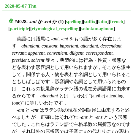
2020-05-07 Thu
#4028. -
ant
か -
ent
か (1)
[
spelling
][
suffix
][
latin
][
french
]
■
[
participle
][
etymological_respelling
][
sobokunagimon
]
英語には語尾に -
ant
, -
ent
をもつ語が多く存在しま
す．
abundant
,
constant
,
important
,
attendant
,
descendant
,
servant
;
apparent
,
convenient
,
diligent
,
correspondent
,
president
,
solvent
等々．典型的には行為・性質・状態な
どを表わす形容詞として用いられますが，そこから派生
して，関係する人・物を表わす名詞として用いられるこ
ともしばしばです．形容詞や名詞として用いられるの
は，これらの接尾辞がラテン語の現在分詞語尾に由来す
るからです．
attendant
とは，いわば "(an/the) attending
(one)" に等しいわけです．
-
ant
と -
ent
はラテン語の現在分詞語尾に由来すると述
べましたが，正確にはそれぞれ -
ans
と -
ens
という形態
でした．これらはラテン語で主格単数の屈折形なのです
が，それ以外の屈折形では子音に
s
の代わりに
t
が現わ