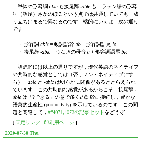
単体の形容詞
able
も接尾辞 -
able
も，ラテン語の形容
詞（語尾）さかのぼるという点では共通していても，成
り立ちはまるで異なるのです．端的にいえば，次の通り
です．
・ 形容詞
able
= 動詞語幹
ab
+ 形容詞語尾
le
・ 接尾辞 -
able
= つなぎの母音
a
+ 形容詞語尾
ble
語源的には以上の通りですが，現代英語のネイティブ
の共時的な感覚としては（否，ノン・ネイティブにす
ら），
able
と -
able
は明らかに関係があるととらえられ
ています．この共時的な感覚があるからこそ，接尾辞 -
able
は「?できる」の意で多くの語幹に接続し，豊かな
語彙的生産性 (productivity) を示しているのです．この問
題と関連して，
##4071,4072の記事セット
をどうぞ．
[
固定リンク
|
印刷用ページ
]
2020-07-30 Thu