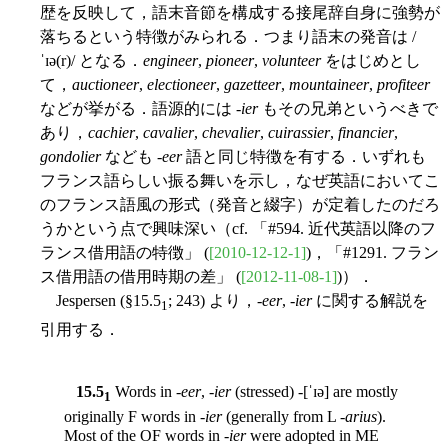
歴を反映して，語末音節を構成する接尾辞自身に強勢が
落ちるという特徴がみられる．つまり語末の発音は /
ˈɪə(r)/ となる．
engineer
,
pioneer
,
volunteer
をはじめとし
て，
auctioneer
,
electioneer
,
gazetteer
,
mountaineer
,
profiteer
などが挙がる．語源的には -
ier
もその兄弟というべきで
あり，
cachier
,
cavalier
,
chevalier
,
cuirassier
,
financier
,
gondolier
なども -
eer
語と同じ特徴を有する．いずれも
フランス語らしい振る舞いを示し，なぜ英語においてこ
のフランス語風の形式（発音と綴字）が定着したのだろ
うかという点で興味深い（cf. 「#594. 近代英語以降のフ
ランス借用語の特徴」 (
[2010-12-12-1]
)，「#1291. フラン
ス借用語の借用時期の差」 (
[2012-11-08-1]
)）．
Jespersen (§15.5
; 243) より，-
eer
, -
ier
に関する解説を
1
引用する．
15.5
Words in -
eer
, -
ier
(stressed) -[ˈɪə] are mostly
1
originally F words in -
ier
(generally from L -
arius
).
Most of the OF words in -
ier
were adopted in ME