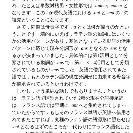
れ，たとえば単数対格男・女性形では -
antem
, -
entem
と
なります．この
t
が現代英語における -
ant
と -
ent
の
t
の
祖先ということになります．
さて，問題は母音字です．
a
と
e
は何が違うのかとい
うことです．端的にいえば，ラテン語の動詞にはいくつ
かの活用パターンがあり，基体となっている動詞の活用
パターンに応じて現在分詞形が -
ans
となるか -
ens
とな
るかが決まっていました．具体的には第1活用として分
類されている動詞が -
ans
で，第2，3，4活用として分類
されているものが -
ens
でした．英語に借用されてきた
語では，もとのラテン語の現在分詞形に由来する母音字
が継承されているというわけです．
しかし，そう単純な話しでもありません．というの
は，ラテン語で区別されていた2種の現在分詞接尾辞
は，フランス語では早期に -
ant
へと集約されてしまっ
ていたからです．もしそのフランス単語が英語へ借用さ
れてきたとすれば，究極のラテン語の語源形に照らせば
-
ent
となるはずのところが，代わりにフランス語化した