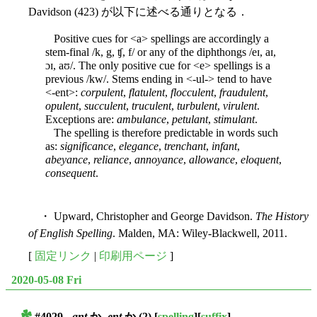
Davidson (423) が以下に述べる通りとなる．
Positive cues for <a> spellings are accordingly a
stem-final /k, g, ʧ, f/ or any of the diphthongs /eɪ, aɪ,
ɔɪ, aʊ/. The only positive cue for <e> spellings is a
previous /kw/. Stems ending in <-ul-> tend to have
<-ent>:
corpulent
,
flatulent
,
flocculent
,
fraudulent
,
opulent
,
succulent
,
truculent
,
turbulent
,
virulent
.
Exceptions are:
ambulance
,
petulant
,
stimulant
.
The spelling is therefore predictable in words such
as:
significance
,
elegance
,
trenchant
,
infant
,
abeyance
,
reliance
,
annoyance
,
allowance
,
eloquent
,
consequent
.
・ Upward, Christopher and George Davidson.
The History
of English Spelling
. Malden, MA: Wiley-Blackwell, 2011.
[
固定リンク
|
印刷用ページ
]
2020-05-08 Fri
#4029. -
ant
か -
ent
か (2)
[
spelling
][
suffix
]