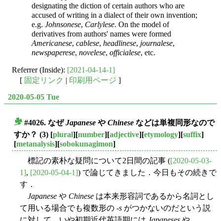
designating the diction of certain authors who are
accused of writing in a dialect of their own invention;
e.g.
Johnsonese
,
Carlylese
. On the model of
derivatives from authors' names were formed
Americanese
,
cablese
,
headlinese
,
journalese
,
newspaperese
,
novelese
,
officialese
, etc.
Referrer (Inside):
[2021-04-14-1]
[
固定リンク
|
印刷用ページ
]
2020-05-05 Tue
#4026. なぜ
Japanese
や
Chinese
などは単複同形なので
■
すか？ (3)
[
plural
][
number
][
adjective
][
etymology
][
suffix
]
[
metanalysis
][
sobokunagimon
]
標記の素朴な疑問について2日間の記事 (
[2020-05-03-
1]
,
[2020-05-04-1]
) で論じてきました．今日もその続きで
す．
Japanese
や
Chinese
は本来形容詞であるから名詞とし
て用いる場合でも複数形の -
s
がつかないのだという説
に対して，いや初期近代英語期には
Japaneses
や