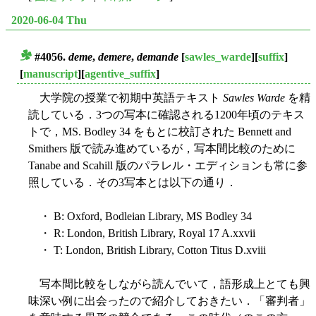
2020-06-04 Thu
#4056.
deme
,
demere
,
demande
[
sawles_warde
][
suffix
]
■
[
manuscript
][
agentive_suffix
]
大学院の授業で初期中英語テキスト
Sawles Warde
を精
読している．3つの写本に確認される1200年頃のテキス
トで，MS. Bodley 34 をもとに校訂された Bennett and
Smithers 版で読み進めているが，写本間比較のために
Tanabe and Scahill 版のパラレル・エディションも常に参
照している．その3写本とは以下の通り．
・ B: Oxford, Bodleian Library, MS Bodley 34
・ R: London, British Library, Royal 17 A.xxvii
・ T: London, British Library, Cotton Titus D.xviii
写本間比較をしながら読んでいて，語形成上とても興
味深い例に出会ったので紹介しておきたい．「審判者」