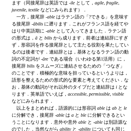
ます（同接尾辞は英語では -
ile
として，
agile
,
fragile
,
juvenile
,
textile
などにみられます）．
一方，接尾辞 -
able
はラテン語の「?できる」を意味す
る接尾辞 -
ābilis
に遡ります．これがフランス語を経てや
はり中英語期に -
able
として入ってきました．ラテン語
の形式は，
ā
と
bilis
から成ります．前者は連結辞にすぎ
ず，形容詞を作る接尾辞として主たる役割を果たしてい
るのは後者です．連結辞とは，基体となるラテン語の動
詞の不定詞が -
āre
である場合（いわゆる第1活用）に，
接尾辞
bilis
をスムーズに連結させるための「つなぎ」
のことです．積極的な意味を担っているというよりは，
語形を整えるための形式的な要素と考えてください．な
お，基体の動詞がそれ以外のタイプだと連結辞は
i
とな
ります．英単語でいえば，
accessible
,
permissible
,
visible
などにみられます．
以上をまとめれば，語源的には形容詞
able
は
ab
と
le
に分解でき，接尾辞 -
able
は
a
と
ble
に分解できるとい
うことになります．意外や意外
able
と -
able
は別語源な
のでした．当然ながら
ability
と -
ability
についても同じ