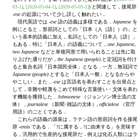
03-1]
,
[2020-05-04-1]
,
[2020-05-05-1]
) と関連して，接尾辞
-
ese
の起源について少し詳しく触れたい．
現代英語では -
ese
語の語義は多様である．
Japanese
を
例にとると，形容詞としての「日本（人［語］）の」と
いう基本的語義に加え，名詞としての「日本人［語］」
もある．特に「日本人」の語義について，
one Japanese
,
two Japanese
などと単複同形で用いられることは先に取
り上げた通りだが，
the Japanese (people)
と定冠詞を付け
ると集合名詞「日本国民全体」となる．一方，無冠詞で
Japanese (people)
とすると「日本人一般」となるからや
やこしい．また，-
ese
は言語名を表わすことを出発点と
して，非難や軽蔑をこめて特殊な言葉使い・文体を表わ
す機能を獲得した．
Johnsonese
（ジョンソン博士流の文
体），
journalese
（新聞･雑誌の文体）,
officialese
（官庁
用語）のごとくである．
これらの語義の源泉は，ラテン語の形容詞を作る接尾
辞 -
ensis
である．「?に属する，?に由来する」を意味す
る，汎用的で生産的な接尾辞だ．例えば化石人類にはラ