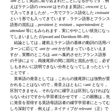
-
ant
として英語に取り込まれたことになるからです．例
えばラテン語の
crescent
はそのまま英語に
crescent
とし
て入ってきましたが，一方でフランス語化した
croissant
という形でも入ってきています．ラテン語形とフランス
語形の混乱は，
persistent
と
resistant
，
superintendent
と
attendant
等にもみられます．実にややこしい状況になっ
てしまいました (Upward and Davidson 88--89) ．
結論としては，建前上ラテン語の基体の動詞の活用パ
ターンに応じて -
ant
か -
ent
かが決まっているといえま
すが，実際のところは -
ant
へ集約させたフランス語形
の干渉により，両接尾辞の間に混同と混乱が生じ，必ず
しもきれいに説明できない分布となってしまったという
ことです．
英単語の発音としては，これらの接尾辞には強勢が置
かれることはないので，発音上はともに /-ənt/ となり，
区別できません．それなのに綴字上は区別しなければな
らないわけですから学習者泣かせです．この困難は，先
に発音を習得する英語母語話者の綴字学習者にとってむ
しろ深刻です．例えば，ネイティブが
relevant
（正）で