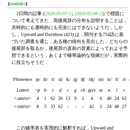
[
statistics
]
2日間の記事 (
[2020-05-07-1]
,
[2020-05-08-1]
) で標題に
ついて考えてきた．両接尾辞の分布を説明することは，
共時的にも通時的にも完全にはできないようだ．しか
し，Upward and Davidson (423) は，関与する754語に基
づいた調査を通じ，ある種の傾向を見出した．どちらの
接尾辞を取るか，接尾辞の直前の音素によっておよそ予
想できるという．あくまで確率論的な指摘だが，実際的
に役立ちそうだ．
Phonemes
/p/
/b/
/t/
/d/
/k/
/g/
/ʧ/
/ʤ/
/m/
/n/
/l/
/r/
Letters
<
p
b
t
d
c
g
ch
g(e)
m
n
l
r
<-ant/ce>
4
1
62
26
13
9
2
4
6
40
24
62
<-ent/ce>
8
5
33
62
-
-
-
42
1
24
48
27
この確率表を実用的に解釈すれば，Upward and