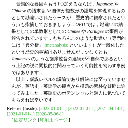
音韻的な要因をもう1つ加えるならば，
Japanese
や
Chinese
の語末音 /z/ 自体が複数形の語尾を体現するもの
として勘違いされたケースが，歴史的に観察されたとい
う点も指摘しておきましょう．
OED
では，勘違いの結
果としての単数形としての
Chinee
や
Portugee
の事例が
報告されています．もちろんこのような勘違い（専門的
には「異分析」 (
metanalysis
) といいます）が一般化した
という歴史的事実はありませんが，少なくとも
Japaneses
のような歯摩擦音の連続が不自然であるとい
う上記の説に間接的に関わっていく可能性を匂わす事例
ではあります．
以上，仮説レベルの議論であり解決には至っていませ
んが，英語史・英語学の観点から標題の素朴な疑問に迫
ってみました．英語史のポテンシャルと魅力に気づいて
もらえれば幸いです．
Referrer (Inside):
[2023-01-01-1]
[2022-01-01-1]
[2021-04-14-1]
[2021-01-01-1]
[2020-05-06-1]
[
固定リンク
|
印刷用ページ
]