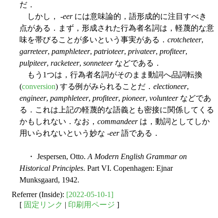
だ．
しかし， -
eer
には意味論的，語形成的に注目すべき
点がある．まず，形成された行為者名詞は，軽蔑的な意
味を帯びることが多いという事実がある．
crotcheteer
,
garreteer
,
pamphleteer
,
patrioteer
,
privateer
,
profiteer
,
pulpiteer
,
racketeer
,
sonneteer
などである．
もう1つは，行為者名詞がそのまま動詞へ品詞転換
(
conversion
) する例がみられることだ．
electioneer
,
engineer
,
pamphleteer
,
profiteer
,
pioneer
,
volunteer
などであ
る．これは上記の軽蔑的な語義とも密接に関係してくる
かもしれない．なお，
commandeer
は，動詞としてしか
用いられないという妙な -
eer
語である．
・ Jespersen, Otto.
A Modern English Grammar on
Historical Principles
. Part VI. Copenhagen: Ejnar
Munksgaard, 1942.
Referrer (Inside):
[2022-05-10-1]
[
固定リンク
|
印刷用ページ
]