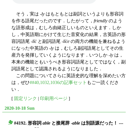
そう，実は -
ly
はもともとは副詞というよりも形容詞
を作る語尾だったのです．したがって，
friendly
のよう
な語形成は，むしろ由緒正しいものといえます．しか
し，中英語期にかけて生じた音変化の結果，古英語の形
容詞語尾 -
līċ
と副詞語尾 -
līċe
の両方の機能を兼ねるよう
になった中英語の -
ly
は，むしろ副詞語尾としてその生
産力を発揮していくようになります．いつしか -
ly
は，
本来の機能ともいうべき形容詞語尾としてではなく，副
詞語尾として認識されるようになりました．
この問題についてさらに英語史的な理解を深めたい方
は，ぜひ
##40,1032,1036の記事セット
もご一読くださ
い．
[
固定リンク
|
印刷用ページ
]
2020-10-18 Sun
#4192. 形容詞
able
と接尾辞 -
able
は別語源だった！ ---
■