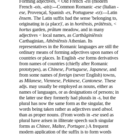
Forming adjectives, < Old French
-eis
(modern
French
-ois
,
-ais
):---Common Romanic
-ese
(Italian
-
ese
, Provençal, Spanish
-es
, Portuguese
-ez
):---Latin
ēnsem
. The Latin suffix had the sense 'belonging to,
originating in (a place)', as in
hortēnsis
,
prātēnsis
, <
hortus
garden,
prātum
meadow, and in many
adjectives < local names, as
Carthāginiēnsis
Carthaginian,
Athēniēnsis
Athenian. Its
representatives in the Romanic languages are still the
ordinary means of forming adjectives upon names of
countries or places. In English
-ese
forms derivatives
from names of countries (chiefly after Romanic
prototypes), as
Chinese
,
Portuguese
,
Japanese
, and
from some names of
foreign
(never English) towns,
as
Milanese
,
Viennese
,
Pekinese
,
Cantonese
. These
adjs. may usually be employed as nouns, either as
names of languages, or as designations of persons; in
the latter use they formerly had plurals in
-s
, but the
plural has now the same form as the singular, the
words being taken rather as adjectives used
absol.
than as proper nouns. (From words in
-ese
used as
plural have arisen in illiterate speech such singular
forms as
Chinee
,
Maltee
,
Portugee
.) A frequent
modern application of the suffix is to form words