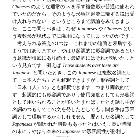
Chineses
のような通常の -
s
を示す複数形が普通に使われ
ていたのだから，そのような形容詞起源に帰する説は受
け入れられない，というところまで議論をみてきまし
た．ここで問うべきは，なぜ
Japaneses
や
Chineses
とい
う複数形が現代までに廃用になってしまったのかです．
考えられる答えの1つは，これまでの論旨と矛盾する
ようではありますが，やはり起源的に形容詞であるとい
う意識が根底にあり続け，最終的にはそれが効いた，と
いう見方です．例えば
Those students over there are
Japanese.
と聞いたとき，この
Japanese
は複数名詞とし
て「日本人たち」とも解釈できますが，形容詞として
「日本（人）の」とも解釈できます．つまり両義的で
す．起源的にも形容詞であり，使用頻度としても形容詞
として用いられることが多いとすれば，たとえ話し手が
名詞のつもりでこの文を発したとしても，聞き手は形容
詞として理解するかもしれません．歴とした名詞として
Japaneses
が聞かれた時期もあったとはいえ，長い時間
の末に，やはり本来の
Japanese
の形容詞性が勝利し