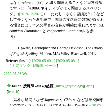
はなく
relevent
（誤）と綴り間違えることなど日常茶飯
です（cf. 「#3889. ネイティブがよく間違えるスペリン
グ」 (
[2019-12-20-1]
)）．ただし，さらに語尾がつくなど
して長くなった派生語で，問題の接尾辞に強勢が置かれ
る場合には，本来の母音の音色が明確に現われます（cf.
confident
/ˈkɑnfɪdənt/ と
confidential
/ˌkɑnfɪˈdɛnʃl/ を参
照）．
・ Upward, Christopher and George Davidson.
The History
of English Spelling
. Malden, MA: Wiley-Blackwell, 2011.
Referrer (Inside):
[2020-05-09-1]
[2020-05-08-1]
[
固定リンク
|
印刷用ページ
]
2020-05-06 Wed
#4027. 接尾辞 -
ese
の起源
[
suffix
][
etymology
][
latin
]
■
[
french
]
素朴な疑問「なぜ
Japanese
や
Chinese
などは単複同形
なのですか？」を取り上げてきた連日の記事 (
[2020-05-