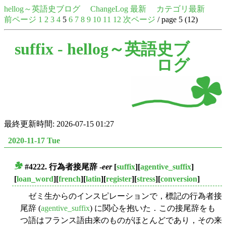
hellog～英語史ブログ
ChangeLog 最新
カテゴリ最新
前ページ
1
2
3
4
5
6
7
8
9
10
11
12
次ページ
/ page 5 (12)
suffix -
hellog～英語史ブ
ログ
最終更新時間: 2026-07-15 01:27
2020-11-17 Tue
#4222. 行為者接尾辞 -
eer
[
suffix
][
agentive_suffix
]
■
[
loan_word
][
french
][
latin
][
register
][
stress
][
conversion
]
ゼミ生からのインスピレーションで，標記の行為者接
尾辞 (
agentive_suffix
) に関心を抱いた．この接尾辞をも
つ語はフランス語由来のものがほとんどであり，その来