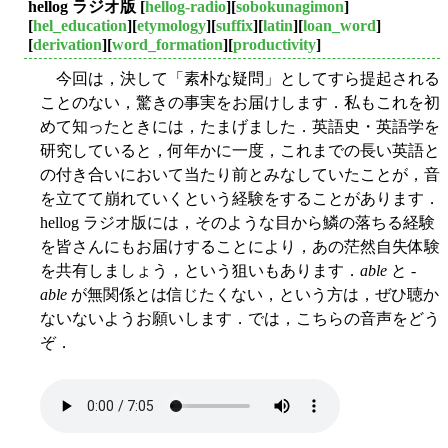
hellog ラジオ版
[
hellog-radio
][
sobokunagimon
]
[
hel_education
][
etymology
][
suffix
][
latin
][
loan_word
]
[
derivation
][
word_formation
][
productivity
]
今回は，決して「素朴な疑問」としてすら提起される
ことのない，驚きの事実をお届けします．私もこれを初
めて知ったときには，たまげました．英語史・英語学を
研究していると，何年かに一度，これまでの長い英語と
の付き合いにおいて当たり前とみなしていたことが，音
を立てて崩れていくという経験をすることがあります．
hellog ラジオ版には，そのような目から鱗の落ちる経験
を皆さんにもお届けすることにより，あの茫然自失体験
を共有しましょう，という狙いもあります．
able
と -
able
が無関係とは信じたくない，という方は，ぜひ聴か
ないないようお願いします．では，こちらの音声をどう
ぞ．