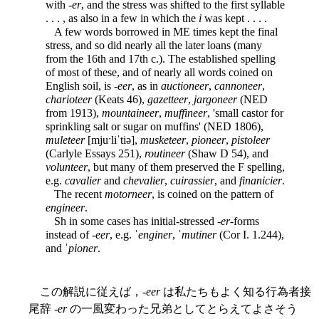
with -
er
, and the stress was shifted to the first syllable
. . . , as also in a few in which the
i
was kept . . . .
A few words borrowed in ME times kept the final
stress, and so did nearly all the later loans (many
from the 16th and 17th c.). The established spelling
of most of these, and of nearly all words coined on
English soil, is -
eer
, as in
auctioneer
,
cannoneer
,
charioteer
(Keats 46),
gazetteer
,
jargoneer
(NED
from 1913),
mountaineer
,
muffineer
, 'small castor for
sprinkling salt or sugar on muffins' (NED 1806),
muleteer
[mjuˑliˈtiə],
musketeer
,
pioneer
,
pistoleer
(Carlyle Essays 251),
routineer
(Shaw D 54), and
volunteer
, but many of them preserved the F spelling,
e.g.
cavalier
and
chevalier
,
cuirassier
, and
finanicier
.
The recent
motorneer
, is coined on the pattern of
engineer
.
Sh in some cases has initial-stressed -
er
-forms
instead of -
eer
, e.g. ˈ
enginer
, ˈ
mutiner
(Cor I. 1.244),
and ˈ
pioner
.
この解説に従えば，-
eer
は私たちもよく知る行為者接
尾辞 -
er
の一風変わった兄弟としてとらえてよさそう