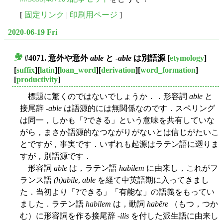
[
固定リンク
|
印刷用ページ
]
2020-06-19 Fri
#4071. 意外や意外
able
と -
able
は別語源
[
etymology
]
■
[
suffix
][
latin
][
loan_word
][
derivation
][
word_formation
]
[
productivity
]
標題に驚くのではないでしょうか．．形容詞
able
と
接尾辞 -
able
は語源的には無関係なのです．スペリング
は同一，しかも「?できる」という意味を共有していな
がら，まさか語源的なつながりがないとは信じがたいこ
とですが，事実です．いずれも起源はラテン語に遡りま
すが，別語源です．
形容詞
able
は，ラテン語
habilem
に由来し，これがフ
ランス語
(h)abile
,
able
を経て中英語期に入ってきまし
た．当初より「?できる」「有能な」の語義をもってい
ました．ラテン語
habilem
は，動詞
habēre
（もつ，つか
む）に形容詞を作る接尾辞 -
ilis
を付した派生語に由来し