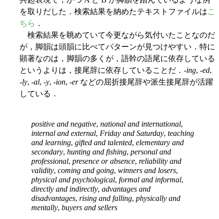
を取りだした．検索結果を納めたテキストファイルは
こ
ちら
．
検索結果を眺めていて今更ながら気付いたことなのだ
が，脚韻は頭韻に比べてパターンが見つけやすい．特に
顕著なのは，脚韻の多くが，語幹の語尾に依存している
というよりは，接尾辞に依存していることだ．-
ing
, -
ed
,
-
ly
, -
al
, -
y
, -
ion
, -
er
などの屈折接尾辞や派生接尾辞が活躍
している．
positive and negative
,
national and international
,
internal and external
,
Friday and Saturday
,
teaching
and learning
,
gifted and talented
,
elementary and
secondary
,
hunting and fishing
,
personal and
professional
,
presence or absence
,
reliability and
validity
,
coming and going
,
winners and losers
,
physical and psychological
,
formal and informal
,
directly and indirectly
,
advantages and
disadvantages
,
rising and falling
,
physically and
mentally
,
buyers and sellers