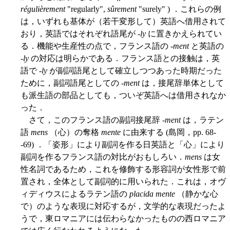
régulièrement
"regularly",
sûrement
"surely" ) ．これらの例
は，いずれも基体が（若干変形して）英語へ借用されて
おり，英語ではそれぞれ語尾が -
ly
に置きかえられてい
る．機能や生産性の点で，フランス語の -
ment
と英語の
-
ly
の対応は明らかである．フランス語との接触は，英
語で -
ly
が副詞語尾として確立しつつあった時期だった
ために，副詞語尾としての -
ment
は，接尾辞単体として
も派生語の部品としても，ついぞ英語へは借用されなか
った．
さて，このフランス語の副詞接尾辞 -
ment
は，ラテン
語
mens
（心）の奪格
mente
に由来する (島岡，pp. 68-
-69) ．「姿形」により副詞を作る日英語と「心」により
副詞を作るフランス語の対比がおもしろい．
mens
は女
性名詞であるため，これを修飾する形容詞が女性形で前
置され，全体として副詞的に用いられた．これは，オヴ
ィディウスによるラテン語の
placida mente
（静かな心
で）のような表現に対応するが，文学的な表現だったよ
うで，東ロマニアには伝わらなかったものの西ロマニア