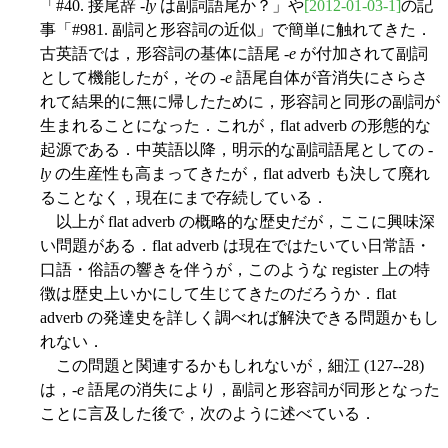
「#40. 接尾辞 -
ly
は副詞語尾か？」や
[2012-01-03-1]
の記
事「#981. 副詞と形容詞の近似」で簡単に触れてきた．
古英語では，形容詞の基体に語尾 -
e
が付加されて副詞
として機能したが，その -
e
語尾自体が音消失にさらさ
れて結果的に無に帰したために，形容詞と同形の副詞が
生まれることになった．これが，flat adverb の形態的な
起源である．中英語以降，明示的な副詞語尾としての -
ly
の生産性も高まってきたが，flat adverb も決して廃れ
ることなく，現在にまで存続している．
以上が flat adverb の概略的な歴史だが，ここに興味深
い問題がある．flat adverb は現在ではたいてい日常語・
口語・俗語の響きを伴うが，このような register 上の特
徴は歴史上いかにして生じてきたのだろうか．flat
adverb の発達史を詳しく調べれば解決できる問題かもし
れない．
この問題と関連するかもしれないが，細江 (127--28)
は，-
e
語尾の消失により，副詞と形容詞が同形となった
ことに言及した後で，次のように述べている．