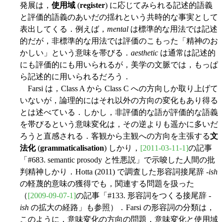
発展は，
使用域
(
register
) に応じてみられる記述的語義
と評価的語義のあいだの揺れという共時的な事実として
表出してくる．例えば，
mental
は標準的な用法では記述
的だが，非標準的な用法では評価のこもった「精神のお
かしい」という意味を帯びる．
aesthetic
は通常は記述的
にも評価的にも用いられるが，美学の文脈では，もっぱ
ら記述的に用いられるだろう．
Farsi は，Class A から Class C への方向しか取り上げて
いないが，論理的にはそれ以外の方向の変化もあり得る
とは述べている．しかし，非評価的な語が評価的な語義
を帯びるという意味変化は，その逆よりも遥かに多いだ
ろうと直感される．客観から主観への方向を主張する
文
法化
(
grammaticalisation
) しかり，
[2011-03-11-1]
の記事
「#683. semantic prosody と性悪説」で示唆した人間の批
判精神しかり．Hotta (2011) で調査した形容詞接尾辞 -
ish
の軽蔑的意味の獲得でも，関連する問題を扱った
（
[2009-09-07-1]
の記事「#133. 形容詞をつくる接尾辞 -
ish
の拡大の経路」も参照）．Farsi の形容詞の分類は，
このように，意味変化の方向の問題，意味変化と使用域