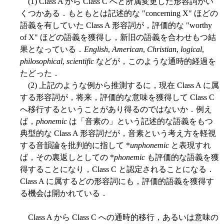
(1) Class A から Class C へと所属変更した形容詞がい
くつかある．もともとは記述的な "concerning X" ほどの
語義を有していた Class A 形容詞が，評価的な "worthy
of X" ほどの語義を獲得し，新旧の語義を合わせもつ結
果となっている．
English
,
American
,
Christian
,
logical
,
philosophical
,
scientific
などが，このような通時的経過を
たどった．
(2) 上記のような例から推測するに，現在 Class A に属
する形容詞が，将来，評価的な意味を獲得して Class C
へ移行するということがあり得るのではないか．例え
ば，
phonemic
は「音素の」という記述的な語義をもつ
典型的な Class A 形容詞だが，音素という考え方を軽視
する音韻論を批判的に指して *
unphonemic
と表現すれ
ば，その裏返しとしての *
phonemic
も評価的な語義を獲
得することになり，Class C と認定されることになる．
Class A に属するどの形容詞にも，評価的語義を獲得す
る機会は開かれている．
Class A から Class C への通時的移行，あるいは意味の