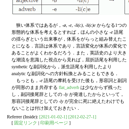
狭い体系ではあるが，-
ø
, -
e
, -
li(c)
, -
li(c)e
からなる1つの
形態的な体系を考えるとすれば，ほんの小さな -
e
語尾
の揺らぎという出来事が，体系をがらっと組み替えたこ
とになる．言語は体系であり，言語変化が体系の変化で
あることがよくわかるだろう．また，英語史のより大き
な潮流を意識した視点から見れば，屈折語尾を利用した
synthetic な副詞化から，派生語尾を利用したより
analytic な副詞化への方針転換とみることもできる．
もっとも，-
e
語尾の摩耗を受けた後も，形容詞と副詞
が同形のまま共存する
flat_adverb
は少なからず残った
し，副詞接尾辞としての -
ly
が発達したからといって，
形容詞接尾辞としての -
ly
が完全に死に絶えたわけでも
ないことは付け加えておきたい．
Referrer (Inside):
[2021-01-02-1]
[2012-02-27-1]
[
固定リンク
|
印刷用ページ
]