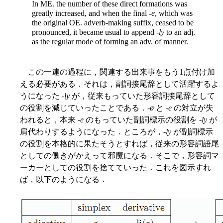
In ME. the number of these direct formations was
greatly increased, and when the final -
e
, which was
the original OE. adverb-making suffix, ceased to be
pronounced, it became usual to append -
ly
to an adj.
as the regular mode of forming an adv. of manner.
この一連の過程に，関連する出来事をもう1点付け加
える必要がある．それは，副詞接尾辞として活躍するよ
うになった -
ly
が，従来もっていた形容詞接尾辞として
の役割を減じていったことである．-
ø
と -
e
の対立が失
われると，本来 -
e
のもっていた副詞標示の役割を -
ly
が
肩代わりするようになった．ところが，-
ly
が副詞標示
の役割を本格的に果たそうとすれば，従来の形容詞語尾
としての働きがかえって邪魔になる．そこで，形容詞マ
ーカーとしての役割を捨てていった．これを図示すれ
ば，以下のようになる．