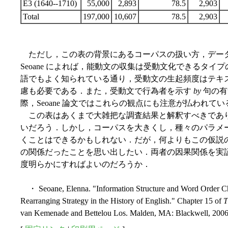
E3 (1640--1710)
55,000
2,893
78.5
2,903
Total
197,000
10,607
78.5
2,903
ただし，この表の背景にあるコーパスの扱い方，デー
Seoane によれば，能動文の収集は受動文化できるタ
語でもよく知られている通り，受動文の生起頻度はテキ
慮も必要である．また，受動文で行為者を示す
by
句の有
際，Seoane 論文ではこれらの観点にも注意が払われてい
この表はあくまで大雑把な調査結果と解釈すべきであ
いだろう．しかし，コーパスを大きくし，種々のパラメ
くことはできるかもしれない．だが，何よりもこの仮説
の関係だったことを思い出したい．両者の因果関係を実
度明らかにすればよいのだろうか．
・ Seoane, Elenna. "Information Structure and Word Order Cha
Rearranging Strategy in the History of English." Chapter 15 of
T
van Kemenade and Bettelou Los. Malden, MA: Blackwell, 2006