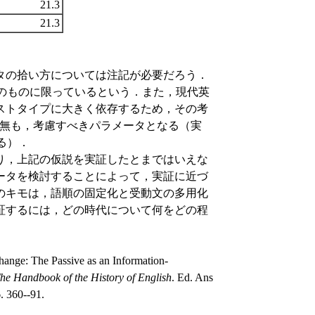
21.3
21.3
タの拾い方については注記が必要だろう．
イプのものに限っているという．また，現代英
ストタイプに大きく依存するため，その考
無も，考慮すべきパラメータとなる（実
る）．
り，上記の仮説を実証したとまではいえな
ータを検討することによって，実証に近づ
のキモは，語順の固定化と受動文の多用化
証するには，どの時代について何をどの程
nge: The Passive as an Information-
he Handbook of the History of English
. Ed. Ans
. 360--91.