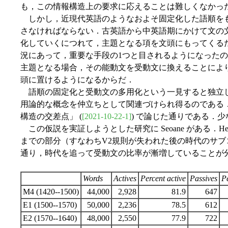
も，この情報構造上の要求に応えることは難しくなかっ
しかし，近現代英語のようなおよそ固定化した語順を
さなければならない．古英語から中英語期にかけて文の
化していくにつれて，主題となる項を文頭にもってくる
況にあって，重要な手段の1つと目されるようになった
主題となる場合，その能動文を受動文に換えることによ
頭に置けるようになるからだ．
語順の固定化と受動文の多用化という一見すると独立し
用論的な概念を仲立ちとして関連づけられ得るのである．こ
構造の交差点」 (
[2021-10-22-1]
) で論じた通りである．
この仮説を実証しようとした研究に Seoane がある．Helsin
までの部分（すなわちV2規則が失われた後の時代のサ
通り，時代を追って受動文の比率が漸増していることが分かる (S
Words
Actives
Percent active
Passives
P
M4 (1420--1500)
44,000
2,928
81.9
647
E1 (1500--1570)
50,000
2,236
78.5
612
E2 (1570--1640)
48,000
2,550
77.9
722