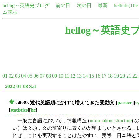
hellog～英語史ブログ
前の日
次の日
最新
helhub (Th
ム表示
hellog～英語史
01
02
03
04
05
06
07
08
09
10
11
12
13
14
15
16
17
18
19
20
21
22
2022-01-08 Sat
#4639. 近代英語期にかけて増えてきた受動文
[
passive
][
s
■
[
statistics
][
hc
]
一般に言語において，情報構造 (
information_structure
)
い）は文頭，文の前寄りに置くのが望ましいとされる．
れば，これを実現することはたやすい．実際，日本語と