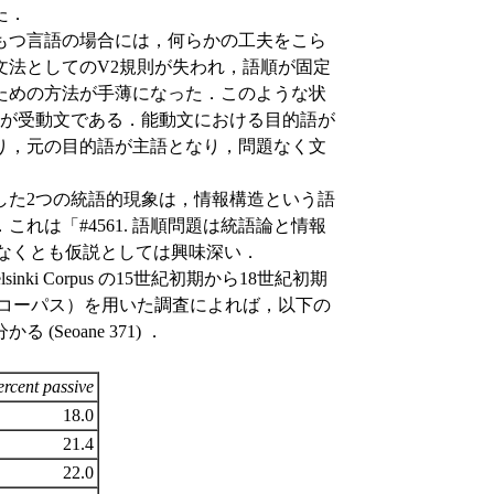
た．
もつ言語の場合には，何らかの工夫をこら
文法としてのV2規則が失われ，語順が固定
ための方法が手薄になった．このような状
のが受動文である．能動文における目的語が
り，元の目的語が主語となり，問題なく文
た2つの統語的現象は，情報構造という語
れは「#4561. 語順問題は統語論と情報
少なくとも仮説としては興味深い．
ki Corpus の15世紀初期から18世紀初期
ブコーパス）を用いた調査によれば，以下の
eoane 371) ．
ercent passive
18.0
21.4
22.0