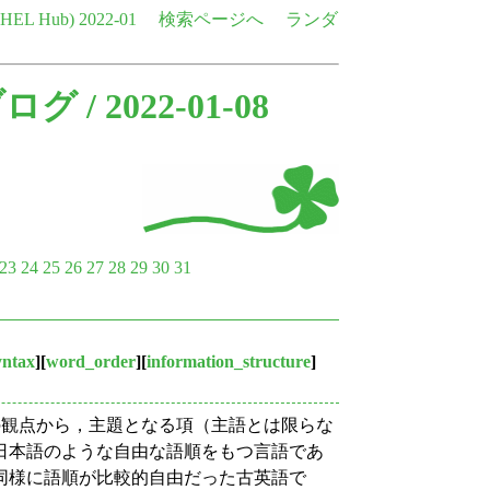
e HEL Hub)
2022-01
検索ページへ
ランダ
ブログ
/ 2022-01-08
23
24
25
26
27
28
29
30
31
yntax
][
word_order
][
information_structure
]
 の観点から，主題となる項（主語とは限らな
日本語のような自由な語順をもつ言語であ
同様に語順が比較的自由だった古英語で