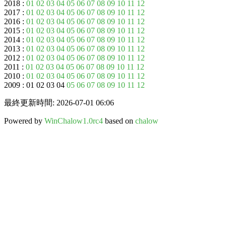
2018 :
01
02
03
04
05
06
07
08
09
10
11
12
2017 :
01
02
03
04
05
06
07
08
09
10
11
12
2016 :
01
02
03
04
05
06
07
08
09
10
11
12
2015 :
01
02
03
04
05
06
07
08
09
10
11
12
2014 :
01
02
03
04
05
06
07
08
09
10
11
12
2013 :
01
02
03
04
05
06
07
08
09
10
11
12
2012 :
01
02
03
04
05
06
07
08
09
10
11
12
2011 :
01
02
03
04
05
06
07
08
09
10
11
12
2010 :
01
02
03
04
05
06
07
08
09
10
11
12
2009 : 01 02 03 04
05
06
07
08
09
10
11
12
最終更新時間: 2026-07-01 06:06
Powered by
WinChalow1.0rc4
based on
chalow