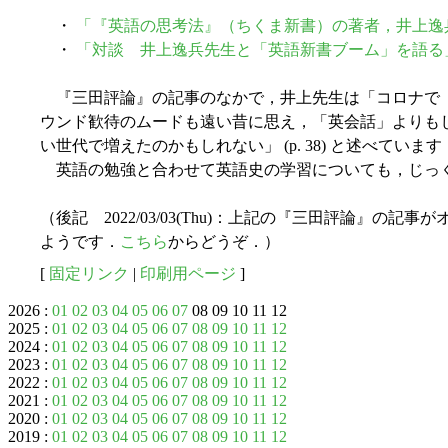
・
「『英語の思考法』（ちくま新書）の著者，井上逸
・
「対談 井上逸兵先生と「英語新書ブーム」を語る
『三田評論』の記事のなかで，井上先生は「コロナで
ウンド歓待のムードも遠い昔に思え，「英会話」よりも
い世代で増えたのかもしれない」 (p. 38) と述べています
英語の勉強と合わせて英語史の学習についても，じっ
（後記 2022/03/03(Thu)：上記の『三田評論』の
ようです．
こちら
からどうぞ．）
[
固定リンク
|
印刷用ページ
]
2026 :
01
02
03
04
05
06
07
08 09 10 11 12
2025 :
01
02
03
04
05
06
07
08
09
10
11
12
2024 :
01
02
03
04
05
06
07
08
09
10
11
12
2023 :
01
02
03
04
05
06
07
08
09
10
11
12
2022 :
01
02
03
04
05
06
07
08
09
10
11
12
2021 :
01
02
03
04
05
06
07
08
09
10
11
12
2020 :
01
02
03
04
05
06
07
08
09
10
11
12
2019 :
01
02
03
04
05
06
07
08
09
10
11
12