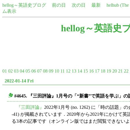
hellog～英語史ブログ
前の日
次の日
最新
helhub (Th
ム表示
hellog～英語史
01
02
03
04
05
06
07
08
09
10
11
12
13
14
15
16
17
18
19
20
21
22
2022-01-14 Fri
#4645. 『三田評論』1月号の「“新書”で英語を学ぶ」の
■
『三田評論』
2022年1月号 (no. 1262) に「時の話題
-41) が掲載されています．2020年から2021年にか
る3本の記事です（オンライン版ではまだ閲覧できない