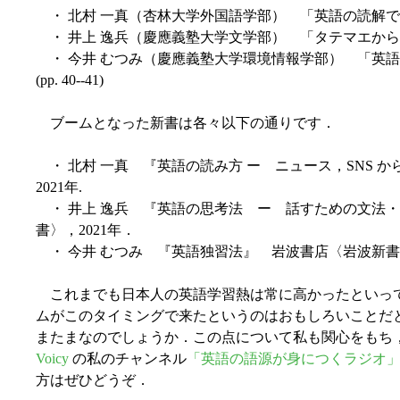
・ 北村 一真（杏林大学外国語学部） 「英語の読解で拡がる世界
・ 井上 逸兵（慶應義塾大学文学部） 「タテマエから知る英語
・ 今井 むつみ（慶應義塾大学環境情報学部） 「英語
(pp. 40--41)
ブームとなった新書は各々以下の通りです．
・ 北村 一真 『英語の読み方 ー ニュース，SNS 
2021年.
・ 井上 逸兵 『英語の思考法 ー 話すための文法
書〉，2021年．
・ 今井 むつみ 『英語独習法』 岩波書店〈岩波新書〉
これまでも日本人の英語学習熱は常に高かったといっ
ムがこのタイミングで来たというのはおもしろいことだ
またまなのでしょうか．この点について私も関心をもち
Voicy
の私のチャンネル
「英語の語源が身につくラジオ
方はぜひどうぞ．