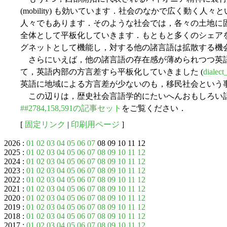
(mobility) も効いています．社会のなかで広く動く
人々でもあります．そのような社会では，各々の土地に
全体として平板化していきます．もともと多くのシェア
グネットとして機能し，対する他の諸言語は拡散する機
さらにいえば，他の諸言語の存在感が薄められつつ英
て，英語内部の方言差すら平板化していきました (
dialect
英語に地域による方言差が少ないのも，移民社会という
この辺りは，歴史社会言語学的にたいへんおもしろい
##2784,158,591の記事セット
をご覧ください．
[
固定リンク
|
印刷用ページ
]
2026 :
01
02
03
04
05
06
07
08 09 10 11 12
2025 :
01
02
03
04
05
06
07
08
09
10
11
12
2024 :
01
02
03
04
05
06
07
08
09
10
11
12
2023 :
01
02
03
04
05
06
07
08
09
10
11
12
2022 :
01
02
03
04
05
06
07
08
09
10
11
12
2021 :
01
02
03
04
05
06
07
08
09
10
11
12
2020 :
01
02
03
04
05
06
07
08
09
10
11
12
2019 :
01
02
03
04
05
06
07
08
09
10
11
12
2018 :
01
02
03
04
05
06
07
08
09
10
11
12
2017 :
01
02
03
04
05
06
07
08
09
10
11
12