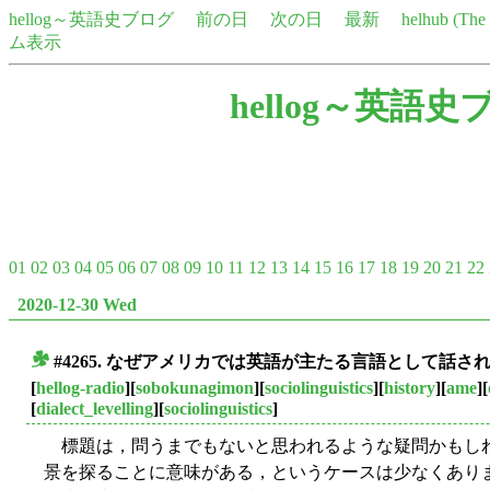
hellog～英語史ブログ
前の日
次の日
最新
helhub (Th
ム表示
hellog～英語史
01
02
03
04
05
06
07
08
09
10
11
12
13
14
15
16
17
18
19
20
21
22
2020-12-30 Wed
#4265. なぜアメリカでは英語が主たる言語として話されている
■
[
hellog-radio
][
sobokunagimon
][
sociolinguistics
][
history
][
ame
][
[
dialect_levelling
][
sociolinguistics
]
標題は，問うまでもないと思われるような疑問かもし
景を探ることに意味がある，というケースは少なくあり