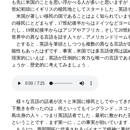
も先に米国のことを思い浮かべる人が多いと思いますが，
世紀初頭にイギリスの植民地としてスタートした，英語
米国が著しい移民の国であることはよく知られていま
の移民にとどまらず，17世紀後半からはドイツなどヨー
たし，19世紀後半からはアジアやアフリカ，そして20
世界中の異なる言語を話す人々が，アメリカンドリーム
とすると，英語を筆頭としつつも複数の異なる言語が
能性もあったはずです．事実，米国では多言語使用は認
現実的にいえば，英語が圧倒的に有力な唯一の言語であ
ょうか．歴史的に考えてみましょう．
様々な言語の話者が次々と米国に移民としてやってき
下敷きを作ったのは，何といってもイングランド，スコ
島出身の人々，つまり英語話者でした．最初に敷かれた
ということです．まず第一に，この事実が効いています
もう1つ，西部開拓に代表されるパイオニア精神に裏付