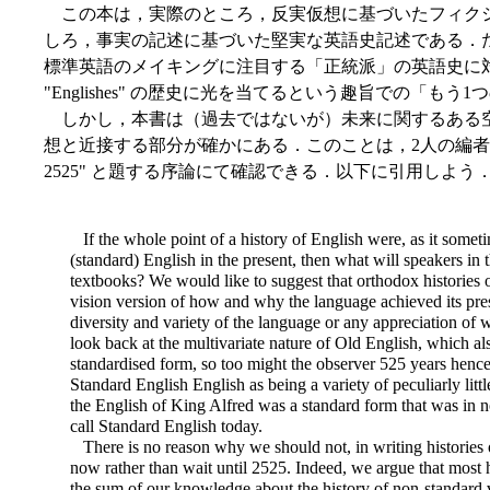
この本は，実際のところ，反実仮想に基づいたフィク
しろ，事実の記述に基づいた堅実な英語史記述である．
標準英語のメイキングに注目する「正統派」の英語史に
"Englishes" の歴史に光を当てるという趣旨での「も
しかし，本書は（過去ではないが）未来に関するある
想と近接する部分が確かにある．このことは，2人の編者 Watts and 
2525" と題する序論にて確認できる．以下に引用しよう
If the whole point of a history of English were, as it someti
(standard) English in the present, then what will speakers in
textbooks? We would like to suggest that orthodox histories 
vision version of how and why the language achieved its pres
diversity and variety of the language or any
appreciation of w
look back at the multivariate nature of Old English, which a
standardised form, so too might the observer 525 years henc
Standard English English as being a variety of peculiarly litt
the English of King Alfred was a standard form that was in 
call Standard English today.
There is no reason why we should not, in writing histories o
now rather than wait until 2525. Indeed, we argue that most h
the sum of our knowledge about the history of non-standard var