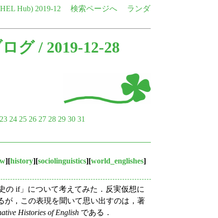
e HEL Hub)
2019-12
検索ページへ
ランダ
ブログ
/ 2019-12-28
23
24
25
26
27
28
29
30
31
ew
][
history
][
sociolinguistics
][
world_englishes
]
歴史の if」について考えてみた．反実仮想に
るが，この表現を聞いて思い出すのは，著
native Histories of English
である．