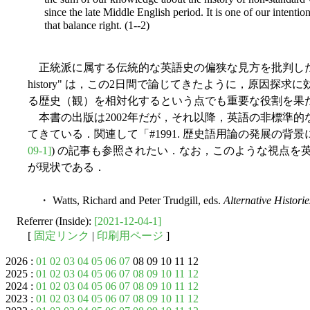
since the late Middle English period. It is one of our intentio
that balance right. (1--2)
正統派に属する伝統的な英語史の偏狭な見方を批判した，傾聴に
history" は，この2日間で論じてきたように，原因
る歴史（観）を相対化するという点でも重要な役割を果
本書の出版は2002年だが，それ以降，英語の非標準的
てきている．関連して「#1991. 歴史語用論の発展の背景にある言語学
09-1]
) の記事も参照されたい．なお，このような視点を
が現状である．
・ Watts, Richard and Peter Trudgill, eds.
Alternative Historie
Referrer (Inside):
[2021-12-04-1]
[
固定リンク
|
印刷用ページ
]
2026 :
01
02
03
04
05
06
07
08 09 10 11 12
2025 :
01
02
03
04
05
06
07
08
09
10
11
12
2024 :
01
02
03
04
05
06
07
08
09
10
11
12
2023 :
01
02
03
04
05
06
07
08
09
10
11
12