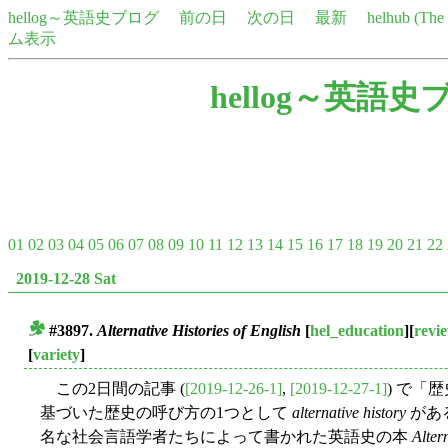
hellog～英語史ブログ
前の日
次の日
最新
helhub (Th
ム表示
hellog～英語史
01
02
03
04
05
06
07
08
09
10
11
12
13
14
15
16
17
18
19
20
21
22
2019-12-28 Sat
#3897.
Alternative Histories of English
[
hel_education
][
revi
■
[
variety
]
この2日間の記事 (
[2019-12-26-1]
,
[2019-12-27-1]
) で「
基づいた歴史の呼び方の1つとして
alternative history
があ
名な社会言語学者たちによって書かれた英語史の本
Alter