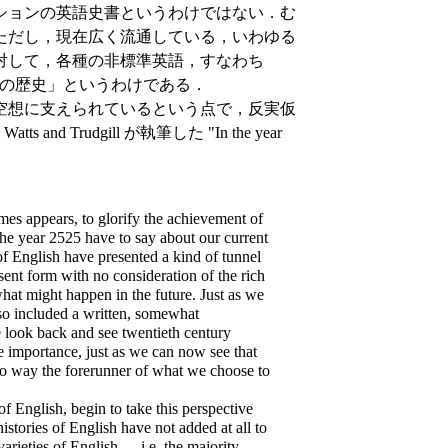
ションの英語史書というわけではない．む
ただし，現在広く流通している，いわゆる
対して，各種の非標準英語，すなわち
う1つの歴史」というわけである．
空想に支えられているという点で，反実仮
Trudgill が執筆した "In the year
．
mes appears, to glorify the achievement of
 the year 2525 have to say about our current
of English have presented a kind of tunnel
ent form with no consideration of the rich
hat might happen in the future. Just as we
lso included a written, somewhat
e look back and see twentieth century
le importance, just as we can now see that
no way the forerunner of what we choose to
f English, begin to take this perspective
istories of English have not added at all to
ieties of English --- i.e. the majority ---