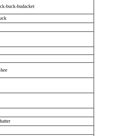
ck-buck-budacket
luck
-hee
hatter