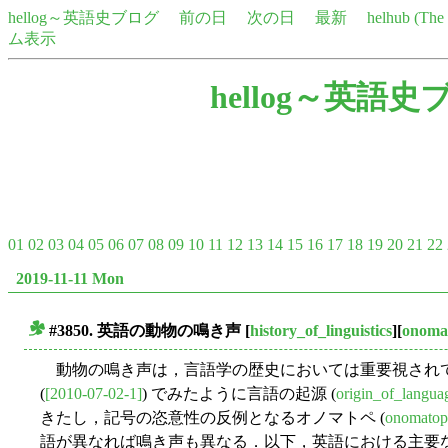
hellog～英語史ブログ
前の日
次の日
最新
helhub (Th
ム表示
hellog～英語史
01
02
03
04
05
06
07
08
09
10
11
12
13
14
15
16
17
18
19
20
21
22
2019-11-11 Mon
#3850. 英語の動物の鳴き声
[
history_of_linguistics
][
onoma
■
動物の鳴き声は，言語学の歴史においては重要視されてき
(
[2010-07-02-1]
) でみたように言語の起源 (
origin_of_langua
きたし，記号の恣意性の反例となるオノマトペ (
onomatop
語が異なれば鳴き声も異なる．以下，英語における主要