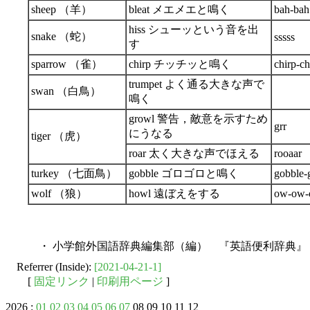
sheep （羊）
bleat メエメエと鳴く
bah-bah
hiss シューッという音を出
snake （蛇）
sssss
す
sparrow （雀）
chirp チッチッと鳴く
chirp-ch
trumpet よく通る大きな声で
swan （白鳥）
鳴く
growl 警告，敵意を示すため
grr
にうなる
tiger （虎）
roar 太く大きな声でほえる
rooaar
turkey （七面鳥）
gobble ゴロゴロと鳴く
gobble-
wolf （狼）
howl 遠ぼえをする
ow-ow-
・ 小学館外国語辞典編集部（編） 『英語便利辞典』 
Referrer (Inside):
[2021-04-21-1]
[
固定リンク
|
印刷用ページ
]
2026 :
01
02
03
04
05
06
07
08 09 10 11 12