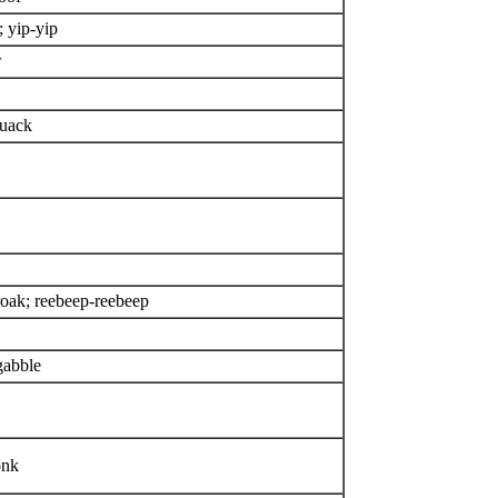
 yip-yip
w
uack
roak; reebeep-reebeep
gabble
onk