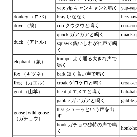
yap; yip キャンキャンと鳴く
yap-yap;
donkey （ロバ）
bray いななく
hee-ha
dove （鳩）
coo クウクウと鳴く
coo-coo
quack ガアガアと鳴く
quack-q
duck （アヒル）
squawk 鋭いしわがれ声で鳴
く
trumpet よく通る大きな声で
elephant （象）
鳴く
fox （キツネ）
bark 短く高い声で鳴く
frog （カエル）
croak ゲロゲロと鳴く
croak-c
goat （山羊）
bleat メエメエと鳴く
bah-bah
gabble ガアガアと鳴く
gabble-
hiss シューッという声を出
goose [wild goose]
す
（ガチョウ）
honk ガチョウ独特の声で鳴
honk-h
く