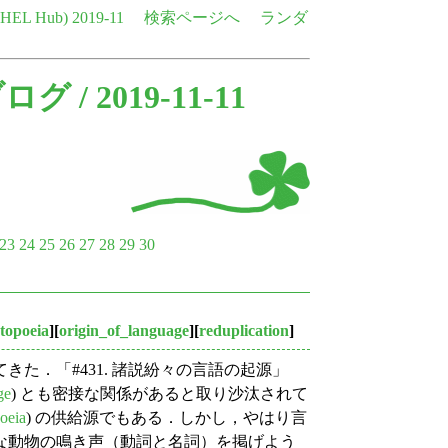
e HEL Hub)
2019-11
検索ページへ
ランダ
ブログ
/ 2019-11-11
23
24
25
26
27
28
29
30
topoeia
][
origin_of_language
][
reduplication
]
た．「#431. 諸説紛々の言語の起源」
ge
) とも密接な関係があると取り沙汰されて
oeia
) の供給源でもある．しかし，やはり言
な動物の鳴き声（動詞と名詞）を掲げよう