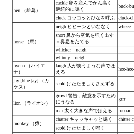
cackle 卵を産んでかん高く
buck-bu
継続的に鳴く
hen （雌鳥）
cluck コッコッとひなを呼ぶ
cluck-c
neigh ヒヒーンといななく
wheee
snort 鼻から空気を強く出す
＝鼻息をたてる
horse （馬）
whicker = neigh
whinny = neigh
hyena （ハイエ
laugh 人が笑うような声でほ
hee-hee
ナ）
える
jay [blue jay] （カ
scold けたたましくさえずる
ケス）
growl 警告，敵意を示すため
grrr
にうなる
lion （ライオン）
roar 太く大きな声でほえる
rooaar
chatter キャッキャッと鳴く
chitter-c
monkey （猿）
scold けたたましく鳴く