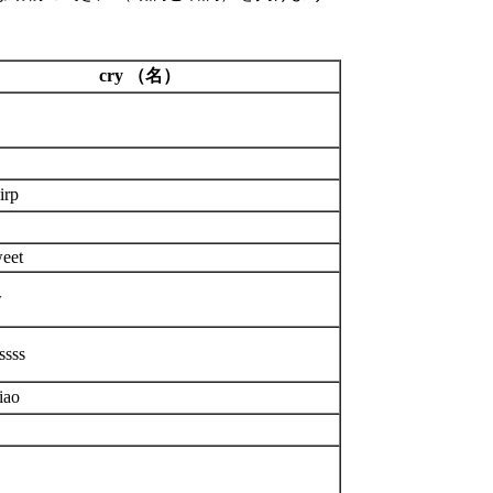
cry （名）
irp
weet
w
ssss
iao