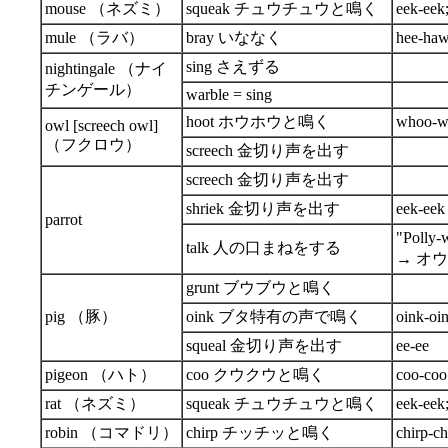
mouse （ネズミ）
squeak チュウチュウと鳴く
eek-eek
mule （ラバ）
bray いななく
hee-ha
sing さえずる
nightingale （ナイ
チンゲール）
warble = sing
hoot ホウホウと鳴く
whoo-w
owl [screech owl]
（フクロウ）
screech 金切り声を出す
screech 金切り声を出す
shriek 金切り声を出す
eek-eek
parrot
"Poll
talk 人の口まねをする
→ オ
grunt ブウブウと鳴く
pig （豚）
oink ブタ特有の声で鳴く
oink-oi
squeal 金切り声を出す
ee-ee
pigeon （ハト）
coo クウクウと鳴く
coo-coo
rat （ネズミ）
squeak チュウチュウと鳴く
eek-eek
robin （コマドリ）
chirp チッチッと鳴く
chirp-ch