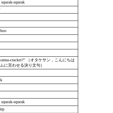
; squeak-squeak
w
hoo
y-wanna-cracker?" （オタケサン，こんにちは
ウムに言わせる決り文句）
nk
; squeak-squeak
irp