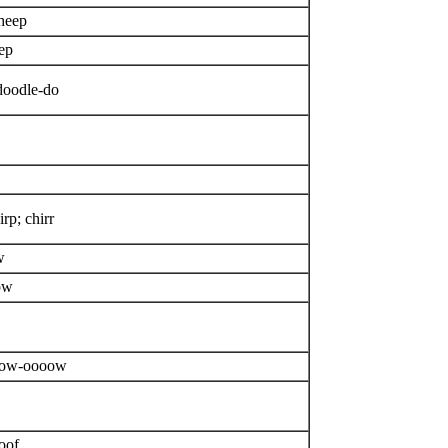
heep
ep
doodle-do
irp; chirr
w
ow
ow-oooow
oof