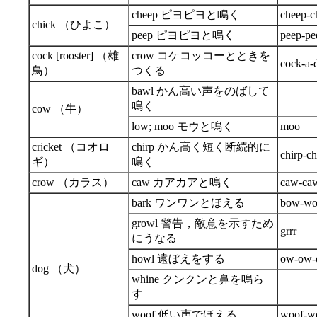
cheep ピヨピヨと鳴く
cheep-c
chick （ひよこ）
peep ピヨピヨと鳴く
peep-pe
cock [rooster] （雄
crow コケコッコーとときを
cock-a-
鳥）
つくる
bawl かん高い声をのばして
鳴く
cow （牛）
low; moo モウと鳴く
moo
cricket （コオロ
chirp かん高く短く断続的に
chirp-ch
ギ）
鳴く
crow （カラス）
caw カアカアと鳴く
caw-ca
bark ワンワンとほえる
bow-w
growl 警告，敵意を示すため
grrr
にうなる
howl 遠ぼえをする
ow-ow-
dog （犬）
whine クンクンと鼻を鳴ら
す
woof 低い声でほえる
woof-w