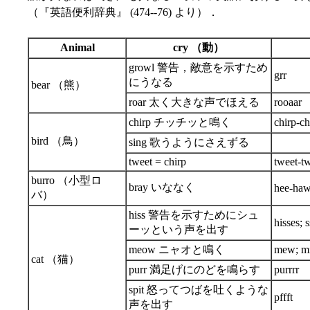
（『英語便利辞典』 (474--76) より）．
Animal
cry （動）
growl 警告，敵意を示すため
grr
にうなる
bear （熊）
roar 太く大きな声でほえる
rooaar
chirp チッチッと鳴く
chirp-ch
bird （鳥）
sing 歌うようにさえずる
tweet = chirp
tweet-t
burro （小型ロ
bray いななく
hee-ha
バ）
hiss 警告を示すためにシュ
hisses; s
ーッという声を出す
meow ニャオと鳴く
mew; m
cat （猫）
purr 満足げにのどを鳴らす
purrrr
spit 怒ってつばを吐くような
pffft
声を出す