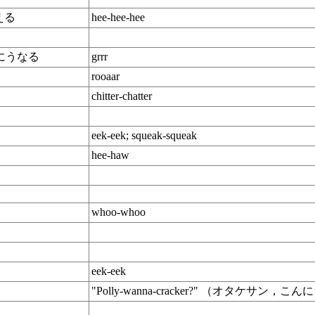
える
hee-hee-hee
めにうなる
grrr
rooaar
chitter-chatter
eek-eek; squeak-squeak
hee-haw
whoo-whoo
eek-eek
"Polly-wanna-cracker?" （オタケ