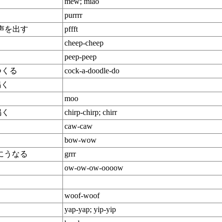
mew; miao
purrrr
な声を出す
pffft
cheep-cheep
peep-peep
つくる
cock-a-doodle-do
鳴く
moo
鳴く
chirp-chirp; chirr
caw-caw
bow-wow
めにうなる
grrr
ow-ow-ow-oooow
woof-woof
yap-yap; yip-yip