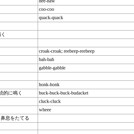
hee-haw
coo-coo
quack-quack
く
鳴く
croak-croak; reebeep-reebeep
bah-bah
gabble-gabble
く
honk-honk
継続的に鳴く
buck-buck-buck-budacket
cluck-cluck
wheee
す＝鼻息をたてる