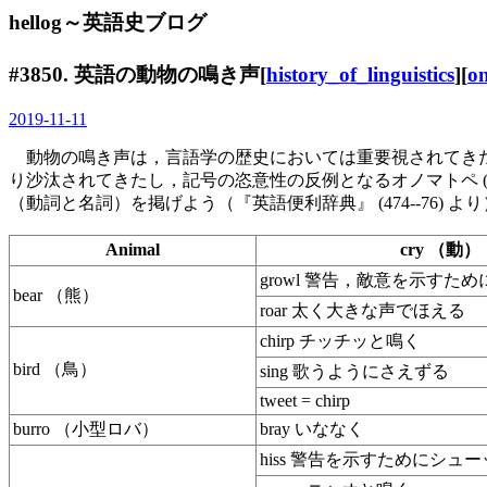
hellog～英語史ブログ
#3850. 英語の動物の鳴き声[
history_of_linguistics
][
o
2019-11-11
動物の鳴き声は，言語学の歴史においては重要視されてきた．「
り沙汰されてきたし，記号の恣意性の反例となるオノマトペ 
（動詞と名詞）を掲げよう（『英語便利辞典』 (474--76) よ
Animal
cry （動）
growl 警告，敵意を示すた
bear （熊）
roar 太く大きな声でほえる
chirp チッチッと鳴く
bird （鳥）
sing 歌うようにさえずる
tweet = chirp
burro （小型ロバ）
bray いななく
hiss 警告を示すためにシュ