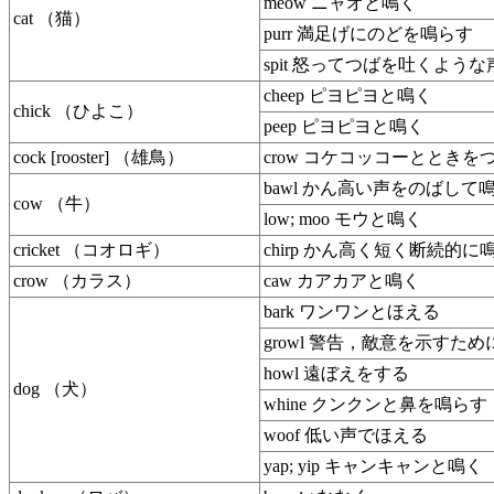
meow ニャオと鳴く
cat （猫）
purr 満足げにのどを鳴らす
spit 怒ってつばを吐くよう
cheep ピヨピヨと鳴く
chick （ひよこ）
peep ピヨピヨと鳴く
cock [rooster] （雄鳥）
crow コケコッコーとときを
bawl かん高い声をのばして
cow （牛）
low; moo モウと鳴く
cricket （コオロギ）
chirp かん高く短く断続的に
crow （カラス）
caw カアカアと鳴く
bark ワンワンとほえる
growl 警告，敵意を示すた
howl 遠ぼえをする
dog （犬）
whine クンクンと鼻を鳴らす
woof 低い声でほえる
yap; yip キャンキャンと鳴く