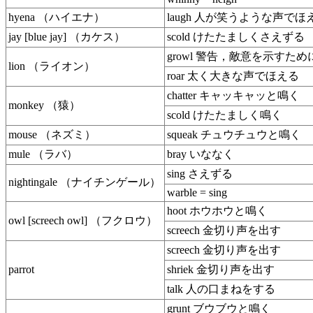
hyena （ハイエナ）
laugh 人が笑うような声でほ
jay [blue jay] （カケス）
scold けたたましくさえずる
growl 警告，敵意を示すた
lion （ライオン）
roar 太く大きな声でほえる
chatter キャッキャッと鳴く
monkey （猿）
scold けたたましく鳴く
mouse （ネズミ）
squeak チュウチュウと鳴く
mule （ラバ）
bray いななく
sing さえずる
nightingale （ナイチンゲール）
warble = sing
hoot ホウホウと鳴く
owl [screech owl] （フクロウ）
screech 金切り声を出す
screech 金切り声を出す
parrot
shriek 金切り声を出す
talk 人の口まねをする
grunt ブウブウと鳴く