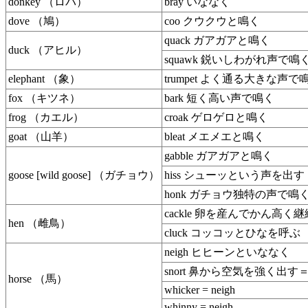
donkey （ロバ）
bray いななく
dove （鳩）
coo クウクウと鳴く
quack ガアガアと鳴く
duck （アヒル）
squawk 鋭いしわがれ声で鳴
elephant （象）
trumpet よく通る大きな声で
fox （キツネ）
bark 短く高い声で鳴く
frog （カエル）
croak ゲロゲロと鳴く
goat （山羊）
bleat メエメエと鳴く
gabble ガアガアと鳴く
goose [wild goose] （ガチョウ）
hiss シューッという声を出す
honk ガチョウ独特の声で鳴
cackle 卵を産んでかん高く
hen （雌鳥）
cluck コッコッとひなを呼ぶ
neigh ヒヒーンといななく
snort 鼻から空気を強く出
horse （馬）
whicker = neigh
whinny = neigh