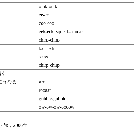
oink-oink
ee-ee
coo-coo
eek-eek; squeak-squeak
chirp-chirp
bah-bah
sssss
chirp-chirp
鳴く
めにうなる
grr
rooaar
gobble-gobble
ow-ow-ow-oooow
館，2006年．