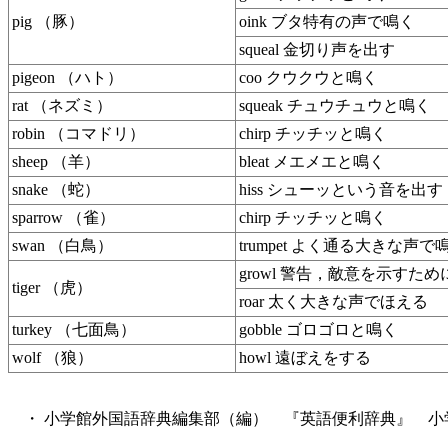
pig （豚）
oink ブタ特有の声で鳴く
squeal 金切り声を出す
pigeon （ハト）
coo クウクウと鳴く
rat （ネズミ）
squeak チュウチュウと鳴く
robin （コマドリ）
chirp チッチッと鳴く
sheep （羊）
bleat メエメエと鳴く
snake （蛇）
hiss シューッという音を出す
sparrow （雀）
chirp チッチッと鳴く
swan （白鳥）
trumpet よく通る大きな声で
growl 警告，敵意を示すた
tiger （虎）
roar 太く大きな声でほえる
turkey （七面鳥）
gobble ゴロゴロと鳴く
wolf （狼）
howl 遠ぼえをする
・ 小学館外国語辞典編集部（編） 『英語便利辞典』 小学