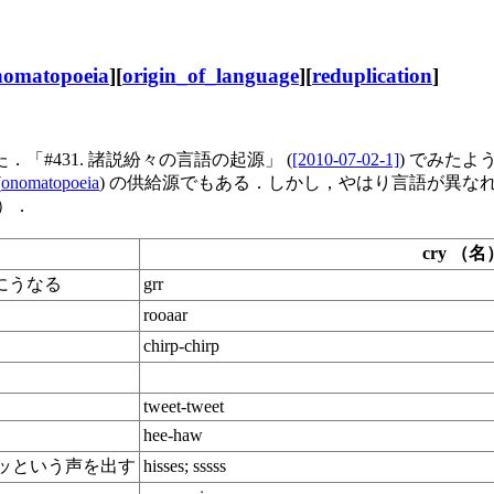
nomatopoeia
][
origin_of_language
][
reduplication
]
#431. 諸説紛々の言語の起源」 (
[2010-07-02-1]
) でみたよ
(
onomatopoeia
) の供給源でもある．しかし，やはり言語が異な
り）．
cry （名
めにうなる
grr
rooaar
chirp-chirp
tweet-tweet
hee-haw
ーッという声を出す
hisses; sssss