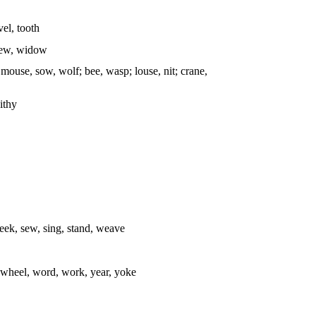
vel, tooth
phew, widow
 mouse, sow, wolf; bee, wasp; louse, nit; crane,
withy
seek, sew, sing, stand, weave
 wheel, word, work, year, yoke