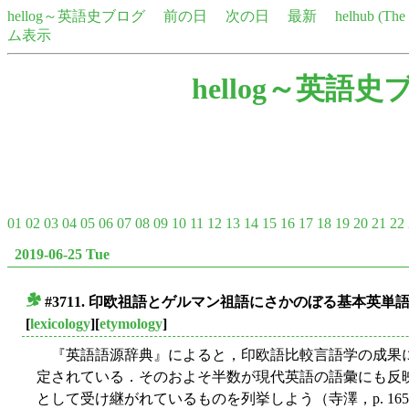
hellog～英語史ブログ
前の日
次の日
最新
helhub (Th
ム表示
hellog～英語史
01
02
03
04
05
06
07
08
09
10
11
12
13
14
15
16
17
18
19
20
21
22
2019-06-25 Tue
#3711. 印欧祖語とゲルマン祖語にさかのぼる基本英単
■
[
lexicology
][
etymology
]
『英語語源辞典』によると，印欧語比較言語学の成果により，
定されている．そのおよそ半数が現代英語の語彙にも反
として受け継がれているものを列挙しよう（寺澤，p. 16