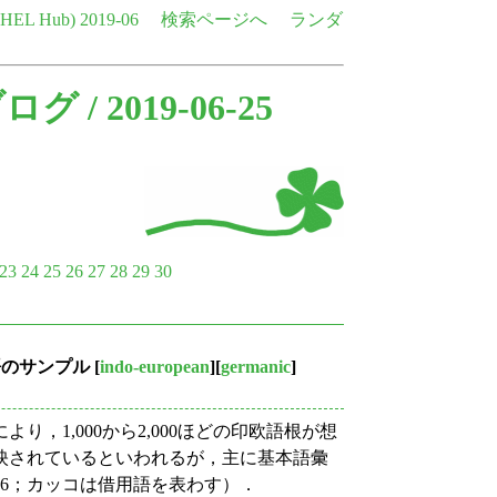
e HEL Hub)
2019-06
検索ページへ
ランダ
ブログ
/ 2019-06-25
23
24
25
26
27
28
29
30
語のサンプル
[
indo-european
][
germanic
]
1,000から2,000ほどの印欧語根が想
映されているといわれるが，主に基本語彙
56；カッコは借用語を表わす）．