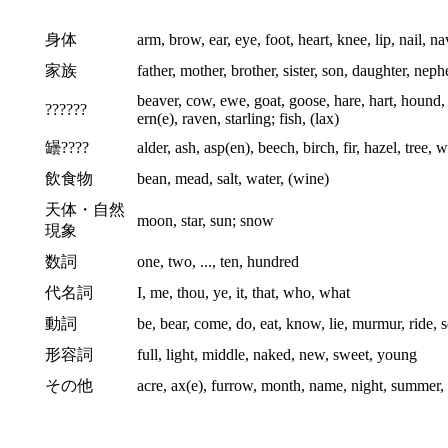
身体
arm, brow, ear, eye, foot, heart, knee, lip, nail, na
家族
father, mother, brother, sister, son, daughter, ne
beaver, cow, ewe, goat, goose, hare, hart, hound,
??????
ern(e), raven, starling; fish, (lax)
罎????
alder, ash, asp(en), beech, birch, fir, hazel, tree, 
飲食物
bean, mead, salt, water, (wine)
天体・自然
moon, star, sun; snow
現象
数詞
one, two, ..., ten, hundred
代名詞
I, me, thou, ye, it, that, who, what
動詞
be, bear, come, do, eat, know, lie, murmur, ride, 
形容詞
full, light, middle, naked, new, sweet, young
その他
acre, ax(e), furrow, month, name, night, summer,