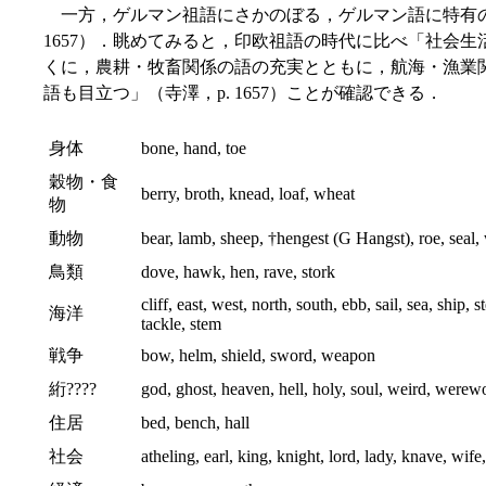
一方，ゲルマン祖語にさかのぼる，ゲルマン語に特有の
1657）．眺めてみると，印欧祖語の時代に比べ「社会
くに，農耕・牧畜関係の語の充実とともに，航海・漁業
語も目立つ」（寺澤，p. 1657）ことが確認できる．
身体
bone, hand, toe
穀物・食
berry, broth, knead, loaf, wheat
物
動物
bear, lamb, sheep, †hengest (G Hangst), roe, seal,
鳥類
dove, hawk, hen, rave, stork
cliff, east, west, north, south, ebb, sail, sea, ship,
海洋
tackle, stem
戦争
bow, helm, shield, sword, weapon
絎????
god, ghost, heaven, hell, holy, soul, weird, werew
住居
bed, bench, hall
社会
atheling, earl, king, knight, lord, lady, knave, wif