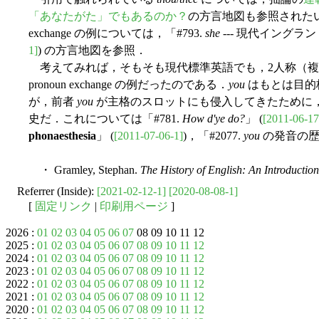
「あなたがた」でもあるのか？
の方言地図も参照された
exchange の例については，「#793.
she
--- 現代イングラ
1]
) の方言地図を参照．
考えてみれば，そもそも現代標準英語でも，2人称（
pronoun exchange の例だったのである．
you
はもとは目的
が，前者
you
が主格のスロットにも侵入してきたために
史だ．これについては「#781.
How d'ye do?
」 (
[2011-06-17
phonaesthesia
」 (
[2011-07-06-1]
)，「#2077.
you
の発音の歴
・ Gramley, Stephan.
The History of English: An Introduction
Referrer (Inside):
[2021-02-12-1]
[2020-08-08-1]
[
固定リンク
|
印刷用ページ
]
2026 :
01
02
03
04
05
06
07
08 09 10 11 12
2025 :
01
02
03
04
05
06
07
08
09
10
11
12
2024 :
01
02
03
04
05
06
07
08
09
10
11
12
2023 :
01
02
03
04
05
06
07
08
09
10
11
12
2022 :
01
02
03
04
05
06
07
08
09
10
11
12
2021 :
01
02
03
04
05
06
07
08
09
10
11
12
2020 :
01
02
03
04
05
06
07
08
09
10
11
12