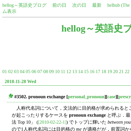
hellog～英語史ブログ
前の日
次の日
最新
helhub (Th
ム表示
hellog～英語史
01
02
03
04
05
06
07
08
09
10
11
12
13
14
15
16
17
18
19
20
21
22
2018-11-28 Wed
#3502.
pronoun exchange
[
personal_pronoun
][
case
][
presc
■
人称代名詞について，文法的に目的格が求められると
が起こったりするケースを
pronoun exchange
と呼ぶ．最も
法 Top 10」 (
[2010-02-22-1]
) でトップに輝いた
between you
ので1人称代名詞には目的格の
me
が適格だが，前置詞か