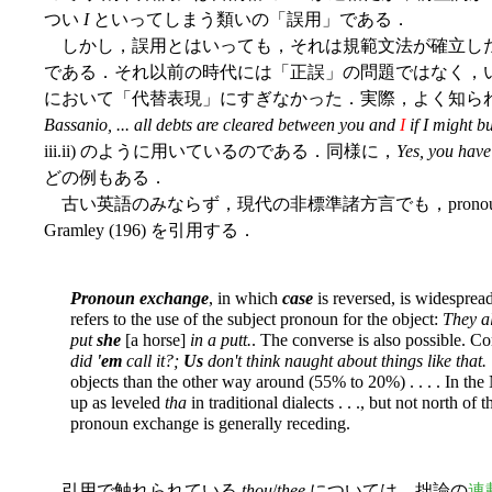
つい
I
といってしまう類いの「誤用」である．
しかし，誤用とはいっても，それは規範文法が確立し
である．それ以前の時代には「正誤」の問題ではなく，
において「代替表現」にすぎなかった．実際，よく知られているよ
Bassanio, ... all debts are cleared between you and
I
if I might b
iii.ii) のように用いているのである．同様に，
Yes, you hav
どの例もある．
古い英語のみならず，現代の非標準諸方言でも，pronoun 
Gramley (196) を引用する．
Pronoun exchange
, in which
case
is reversed, is widesprea
refers to the use of the subject pronoun for the object:
They a
put
she
[a horse]
in a putt.
. The converse is also possible. 
did
'em
call it?;
Us
don't think naught about things like that.
objects than the other way around (55% to 20%) . . . . In th
up as leveled
tha
in traditional dialects . . ., but not north o
pronoun exchange is generally receding.
引用で触れられている
thou
/
thee
については，拙論の
連