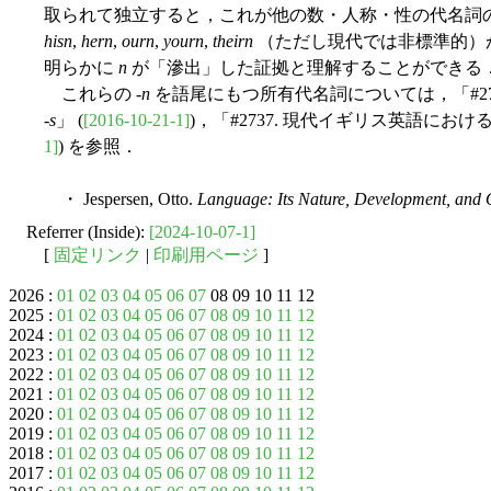
取られて独立すると，これが他の数・人称・性の代名詞
hisn
,
hern
,
ourn
,
yourn
,
theirn
（ただし現代では非標準的）
明らかに
n
が「滲出」した証拠と理解することができる
これらの -
n
を語尾にもつ所有代名詞については，「#273
-
s
」 (
[2016-10-21-1]
)，「#2737. 現代イギリス英語にお
1]
) を参照．
・ Jespersen, Otto.
Language: Its Nature, Development, and 
Referrer (Inside):
[2024-10-07-1]
[
固定リンク
|
印刷用ページ
]
2026 :
01
02
03
04
05
06
07
08 09 10 11 12
2025 :
01
02
03
04
05
06
07
08
09
10
11
12
2024 :
01
02
03
04
05
06
07
08
09
10
11
12
2023 :
01
02
03
04
05
06
07
08
09
10
11
12
2022 :
01
02
03
04
05
06
07
08
09
10
11
12
2021 :
01
02
03
04
05
06
07
08
09
10
11
12
2020 :
01
02
03
04
05
06
07
08
09
10
11
12
2019 :
01
02
03
04
05
06
07
08
09
10
11
12
2018 :
01
02
03
04
05
06
07
08
09
10
11
12
2017 :
01
02
03
04
05
06
07
08
09
10
11
12