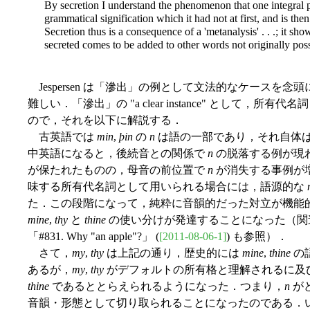
By secretion I understand the phenomenon that one integral 
grammatical signification which it had not at first, and is the
Secretion thus is a consequence of a 'metanalysis' . . .; it sh
secreted comes to be added to other words not originally poss
Jespersen は「滲出」の例として文法的なケースを
難しい．「滲出」の "a clear instance" として，所有代名
ので，それを以下に解説する．
古英語では
min
,
þin
の
n
は語の一部であり，それ自体
中英語になると，後続音との関係で
n
の脱落する例が現
が保たれたものの，母音の前位置で
n
が消失する事例が
味する所有代名詞として用いられる場合には，語源的な
た．この段階になって，純粋に音韻的だった対立が機能
mine
,
thy
と
thine
の使い分けが発達することになった（関
「#831. Why "an apple"?」 (
[2011-08-06-1]
) も参照）．
さて，
my
,
thy
は上記の通り，歴史的には
mine
,
thine
の
あるが，
my
,
thy
がデフォルトの所有格と理解されるに及
thine
であるととらえられるようになった．つまり，
n
が
音韻・形態として切り取られることになったのである．