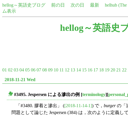
hellog～英語史ブログ
前の日
次の日
最新
helhub (Th
ム表示
hellog～英語史
01
02
03
04
05
06
07
08
09
10
11
12
13
14
15
16
17
18
19
20
21
22
2018-11-21 Wed
#3495. Jespersen による滲出の例
[
terminology
][
personal
■
「#3480. 膠着と滲出」 (
[2018-11-14-1]
) で，
burger
の「
問題として論じた Jespersen (384) は，次のように定義