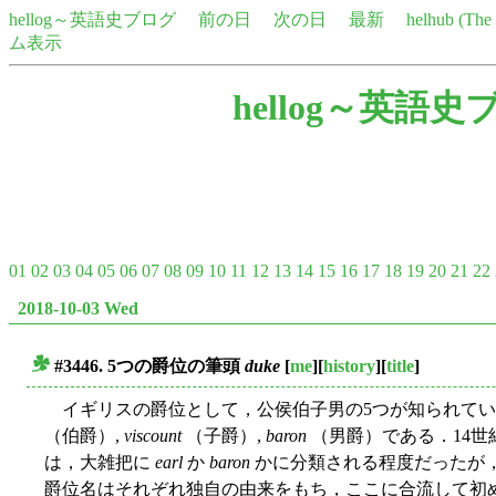
hellog～英語史ブログ
前の日
次の日
最新
helhub (Th
ム表示
hellog～英語史
01
02
03
04
05
06
07
08
09
10
11
12
13
14
15
16
17
18
19
20
21
22
2018-10-03 Wed
#3446. 5つの爵位の筆頭
duke
[
me
][
history
][
title
]
■
イギリスの爵位として，公侯伯子男の5つが知られてい
（伯爵）,
viscount
（子爵）,
baron
（男爵）である．14
は，大雑把に
earl
か
baron
かに分類される程度だったが
爵位名はそれぞれ独自の由来をもち，ここに合流して初