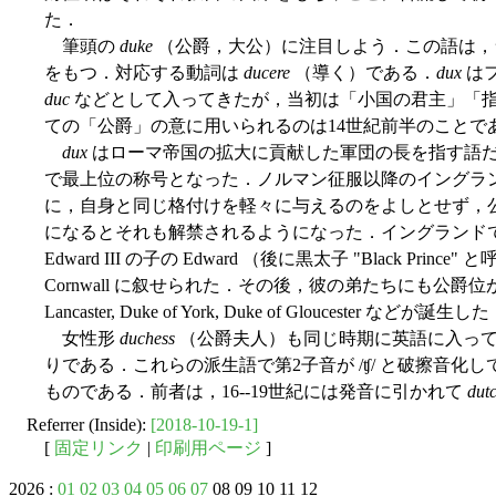
た．
筆頭の
duke
（公爵，大公）に注目しよう．この語は
をもつ．対応する動詞は
ducere
（導く）である．
dux
は
duc
などとして入ってきたが，当初は「小国の君主」「
ての「公爵」の意に用いられるのは14世紀前半のことで
dux
はローマ帝国の拡大に貢献した軍団の長を指す語
で最上位の称号となった．ノルマン征服以降のイングラ
に，自身と同じ格付けを軽々に与えるのをよしとせず，公
になるとそれも解禁されるようになった．イングランド
Edward III の子の Edward （後に黒太子 "Black Princ
Cornwall に叙せられた．その後，彼の弟たちにも公爵位が与えられ，D
Lancaster, Duke of York, Duke of Gloucester などが誕生し
女性形
duchess
（公爵夫人）も同じ時期に英語に入っ
りである．これらの派生語で第2子音が /ʧ/ と破擦音
ものである．前者は，16--19世紀には発音に引かれて
dut
Referrer (Inside):
[2018-10-19-1]
[
固定リンク
|
印刷用ページ
]
2026 :
01
02
03
04
05
06
07
08 09 10 11 12