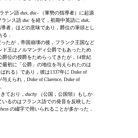
，ラテン語
dux
,
duc
- （軍勢の指導者）に起源
フランス語
duc
を経て，初期中英語に
duk
,
指導者」ほどの意味であり，爵位の筆頭とし
ある．
だったが，帝国崩壊の後，フランク王国など
ンド王はノルマンディ公爵でもあったため
爵位の授爵をためらってきたが，14世紀
で最初に「公爵」の地位を与えられたのは
e" と呼ばれる）であり，彼は1337年に Duke of
uke of Clarence, Duke of
た．
てきており，
duchy
（公国，公国領）もしか
化しているのはフランス語での発音を反映した
chess
の綴字で用いられることが多かった．