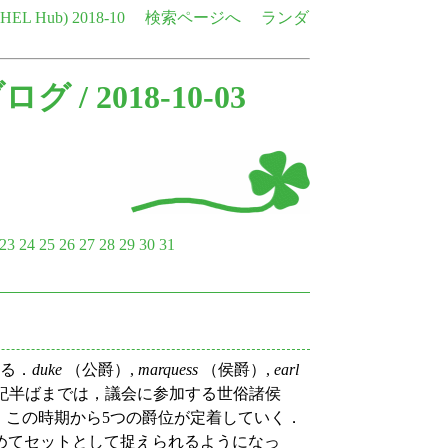
e HEL Hub)
2018-10
検索ページへ
ランダ
ブログ
/ 2018-10-03
23
24
25
26
27
28
29
30
31
る．
duke
（公爵）,
marquess
（侯爵）,
earl
世紀半ばまでは，議会に参加する世俗諸侯
，この時期から5つの爵位が定着していく．
めてセットとして捉えられるようになっ