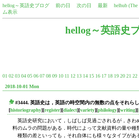
hellog～英語史ブログ
前の日
次の日
最新
helhub (Th
ム表示
hellog～英語史
01
02
03
04
05
06
07
08
09
10
11
12
13
14
15
16
17
18
19
20
21
22
2018-10-01 Mon
#3444. 英語史は，英語の時空間内の無数の点をそれ
■
[
historiography
][
register
][
dialect
][
variety
][
philology
][
writing
][
英語史研究において，しばしば見過ごされるが，きわ
料のムラの問題がある．時代によって文献資料の量や種
種類の差といっても，それ自体にも様々なタイプがあ