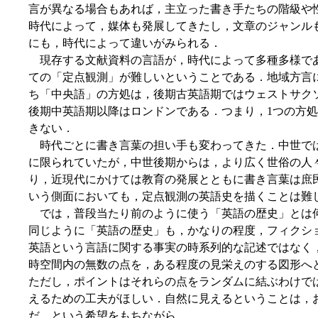
言が異なる場合もあれば，主立った書き手たちの階級や
時代によって，媒体も発展してきたし，文章のジャンル
にも，時代によって違いがみられる．
現存する文献資料の言語が，時代によって多種多様で
ての「定点観測」が難しいということである．地域方言
ち「中央語」の方処は，後期古英語期ではウェストサク
後期中英語期以降はロンドンである．つまり，1つの方
きない．
時代ごとに書き言葉の担い手も変わってきた．中世で
に限られていたが，中世後期からは，より広く世俗の人
り，近現代にかけては教育の発展とともに書き言葉は庶
いう側面においても，定点観測の英語史を描くことは難
では，普段当たり前のように使う「英語の歴史」とは
同じように「英語の歴史」も，かなりの程度，フィクシ
英語という言語に関する事実の時系列的な記述ではなく
時空間内の無数の点を，ある程度の見栄えのする図形へ
ただし，ポイントはそれらの点をランダムに結ぶわけで
えるための工夫がほしい．自然に見えるということは，
だ，という希望をもちながら．