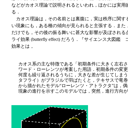
などがカオス理論で説明されるといわれ，ほかには実用
る．
カオス理論は，その名前とは裏腹に，実は秩序に関す
い現象にも，ある種の傾向が見られると主張する．また
だけでも，その後の振る舞いに甚大な影響が及ぼされる
ライ効果 (butterfly effect) だろう．『サイエンス大
効果とは，
カオス系の主な特徴である「初期条件に大きく左右さ
ワード・ローレンツが考案した用語．初期条件の変更
何度も繰り返されるうちに，大きな差が生じてしまう
タフライ）がブラジルで羽ばたくと，テキサスで竜巻
から描かれたモデル“ローレンツ・アトラクタ”は，
現象の進行を示すこのモデルでは，突然，進行方向が