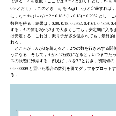
できる．
A
を定数（ここでは
A
= 2 とおく）とし，
x
を0
0
0.9 とおく）．このとき，
x
を
Ax
(1 -
x
) と定義すれば，
1
0
0
に，
x
=
Ax
(1 -
x
) = 2 * 0.18 * (1 - 0.18) = 0.
2
1
1
数列を得る．結果は，0.09, 0.18, 0.2952, 0.4161, 0.4859, 0.4
する．
A
の値を2から3まで大きくしても，安定期に入る
は安定する．これは，振り子が多少乱されても，最終的
れる．
ところが，
A
が3を超えると，2つの数を行き来する関
うになる．そして，
A
が3.57程度になると，いつまで
スの状態に帰結する．例えば，
A
を3.7とおき，初期値の
0.9000009 と置いた場合の数列を得てグラフをプロ
る．