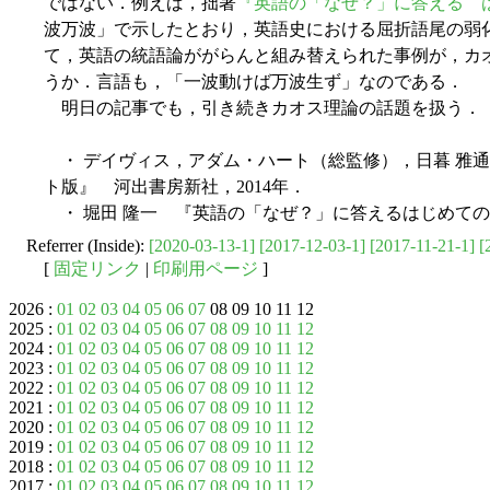
ではない．例えば，拙著
『英語の「なぜ？」に答える 
波万波」で示したとおり，英語史における屈折語尾の弱
て，英語の統語論ががらんと組み替えられた事例が，カ
うか．言語も，「一波動けば万波生ず」なのである．
明日の記事でも，引き続きカオス理論の話題を扱う．
・ デイヴィス，アダム・ハート（総監修），日暮 雅
ト版』 河出書房新社，2014年．
・ 堀田 隆一 『英語の「なぜ？」に答えるはじめての英
Referrer (Inside):
[2020-03-13-1]
[2017-12-03-1]
[2017-11-21-1]
[
[
固定リンク
|
印刷用ページ
]
2026 :
01
02
03
04
05
06
07
08 09 10 11 12
2025 :
01
02
03
04
05
06
07
08
09
10
11
12
2024 :
01
02
03
04
05
06
07
08
09
10
11
12
2023 :
01
02
03
04
05
06
07
08
09
10
11
12
2022 :
01
02
03
04
05
06
07
08
09
10
11
12
2021 :
01
02
03
04
05
06
07
08
09
10
11
12
2020 :
01
02
03
04
05
06
07
08
09
10
11
12
2019 :
01
02
03
04
05
06
07
08
09
10
11
12
2018 :
01
02
03
04
05
06
07
08
09
10
11
12
2017 :
01
02
03
04
05
06
07
08
09
10
11
12