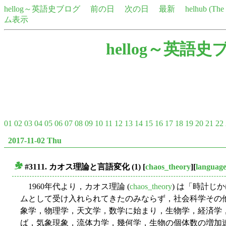
hellog～英語史ブログ
前の日
次の日
最新
helhub (Th
ム表示
hellog～英語史
01
02
03
04
05
06
07
08
09
10
11
12
13
14
15
16
17
18
19
20
21
22
2017-11-02 Thu
#3111. カオス理論と言語変化 (1)
[
chaos_theory
][
languag
■
1960年代より，カオス理論 (
chaos_theory
) は「時計じ
ムとして受け入れられてきたのみならず，社会科学その
象学，物理学，天文学，数学に始まり，生物学，経済学
ば，気象現象，流体力学，幾何学，生物の個体数の増加