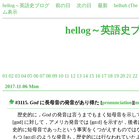
hellog～英語史ブログ
前の日
次の日
最新
helhub (Th
ム表示
hellog～英語史
01
02
03
04
05
06
07
08
09
10
11
12
13
14
15
16
17
18
19
20
21
22
2017-11-06 Mon
#3115.
God
に長母音の発音があり得た
[
pronunciation
][
m
■
歴史的に，
God
の発音は言うまでもまく短母音を示し
[gɒd] に対して，アメリカ発音では [gɑːd] を示す
史的に短母音であったという事実をくつがえすものでは
もつ [goːd] のような発音も，歴史的には行なわれて