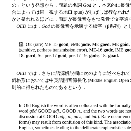
の」という発想から，問題の名詞
God
と，本来的に長母
合によっては同一視する地口 (pun) がしばしば行なわ
かと疑われるほどに，両語が長母音をもつ発音で文字通
OED
には，
God
の長母音を示唆する綴字（β系列）と
硫. OE (rare) ME-15
good
, eME
ȝode
, ME
goed
, ME
goid
(genitive, perhaps transmission error), ME-16
gode
, lME
go
18-
gord
; Sc. pre-17
goid
, pre-17 19-
gode
, 18-
goad
.
OED
では，さらに語源解説欄に次のように述べられて
斜格形においては中英語開音節長化 (Middle English Open Sylla
則的に得られたものであるという．
In Old English the word is often collocated with the formally
word
gōd
GOOD
adj.
, GOOD
n.
, and the two words are no
discussion at GOOD
adj.
,
n.
,
adv.
, and
int.
). Rare occurrenc
forms) may result from confusion of this kind. The associatio
English, sometimes leading to the deliberate euphemistic s