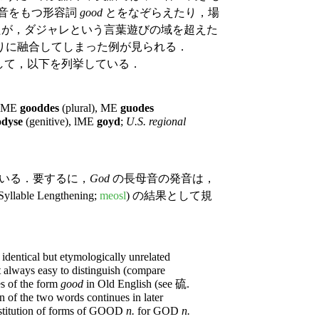
音をもつ形容詞
good
とをなぞらえたり，場
れたが，ダジャレという言葉遊びの域を超えた
りに融合してしまった例が見られる．
して，以下を列挙している．
, ME
gooddes
(plural), ME
guodes
odyse
(genitive), lME
goyd
;
U.S. regional
いる．要するに，
God
の長母音の発音は，
ble Lengthening;
meosl
) の結果として規
 identical but etymologically unrelated
t always easy to distinguish (compare
es of the form
good
in Old English (see 硫.
n of the two words continues in later
ubstitution of forms of GOOD
n.
for GOD
n.