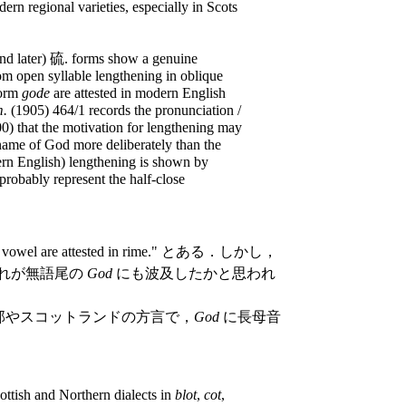
dern regional varieties, especially in Scots
 (and later) 硫. forms show a genuine
rom open syllable lengthening in oblique
form
gode
are attested in modern English
m.
(1905) 464/1 records the pronunciation /
0) that the motivation for lengthening may
e name of God more deliberately than the
odern English) lengthening is shown by
robably represent the half-close
ng vowel are attested in rime." とある．しかし，
れが無語尾の
God
にも波及したかと思われ
ランド北部やスコットランドの方言で，
God
に長母音
ottish and Northern dialects in
blot
,
cot
,