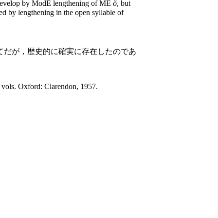
develop by ModE lengthening of ME
ŏ
, but
d by lengthening in the open syllable of
てだが，歴史的に確実に存在したのであ
 2 vols. Oxford: Clarendon, 1957.