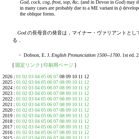
God
,
cock
,
cog
,
frost
,
sop
, &c. (and in Devon in
God
) may 
in many cases are probably due to a ME variant in
ǭ
develope
the oblique forms.
God
の長母音の発音は，マイナー・ヴァリアントとし
る．
・ Dobson, E. J.
English Pronunciation 1500--1700
. 1st ed.
[
固定リンク
|
印刷用ページ
]
2026 :
01
02
03
04
05
06
07
08 09 10 11 12
2025 :
01
02
03
04
05
06
07
08
09
10
11
12
2024 :
01
02
03
04
05
06
07
08
09
10
11
12
2023 :
01
02
03
04
05
06
07
08
09
10
11
12
2022 :
01
02
03
04
05
06
07
08
09
10
11
12
2021 :
01
02
03
04
05
06
07
08
09
10
11
12
2020 :
01
02
03
04
05
06
07
08
09
10
11
12
2019 :
01
02
03
04
05
06
07
08
09
10
11
12
2018 :
01
02
03
04
05
06
07
08
09
10
11
12
2017 :
01
02
03
04
05
06
07
08
09
10
11
12
2016 :
01
02
03
04
05
06
07
08
09
10
11
12
2015 :
01
02
03
04
05
06
07
08
09
10
11
12