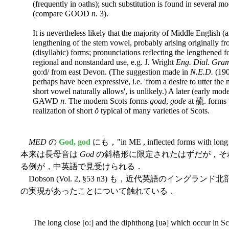
(frequently in oaths); such substitution is found in several mo
(compare GOOD
n.
3).
It is nevertheless likely that the majority of Middle English
lengthening of the stem vowel, probably arising originally f
(disyllabic) forms; pronunciations reflecting the lengthened 
regional and nonstandard use, e.g. J. Wright
Eng. Dial. Gra
ɡo:d/ from east Devon. (The suggestion made in
N.E.D.
(190
perhaps have been expressive, i.e. 'from a desire to utter th
short vowel naturally allows', is unlikely.) A later (early m
GAWD
n.
The modern Scots forms
goad
,
gode
at 硫. forms p
realization of short
ŏ
typical of many varieties of Scots.
MED
の
God, god
にも，"in ME , inflected forms with lo
本来は長母音は
God
の斜格形に限定されたはずだが，そ
る例が，中英語で見受けられる．
Dobson (Vol. 2, §53 n3) も，近代英語のイング
の実現があったことについて触れている．
The long close [o:] and the diphthong [uə] which occur in Sc