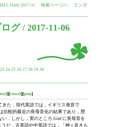
e HEL Hub)
2017-11
検索ページへ
ランダ
ブログ
/ 2017-11-06
23
24
25
26
27
28
29
30
eosl
][
vowel
][
pun
]
てきた．現代英語では，イギリス発音で
が，後者は比較的最近の長母音化の結果であり，歴
ない．しかし，実のところ
God
に長母音を
いたようだ．古英語や中英語では，「神＝良きも