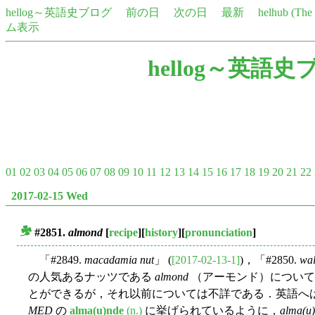
hellog～英語史ブログ
前の日
次の日
最新
helhub (Th
ム表示
hellog～英語史
01
02
03
04
05
06
07
08
09
10
11
12
13
14
15
16
17
18
19
20
21
22
2017-02-15 Wed
#2851.
almond
[
recipe
][
history
][
pronunciation
]
■
「#2849.
macadamia nut
」 (
[2017-02-13-1]
)，「#2850.
wal
の人気あるナッツである
almond
（アーモンド）について
とができるが，それ以前については不詳である．英語へは
MED
の
alma(u)nde
(n.)
に挙げられているように，
alma(u