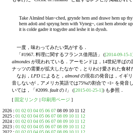
Take Almānd blan~ched, grynde hem and drawe hem up thykk
hem adoū and spryng hem with Vyneg~, cast hem abrode up
it is colde gadre it togydre and leshe it in dyssh.
一度，味わってみたい気がする．
「#1967. 料理に関するフランス借用語」 (
[2014-09-15-1
almondes
が現われている．アーモンドは，14世紀半ばの
ナッツの需要が拡大したなかで，とりわけ愛された食材
なお，
LPD
によると，
almond
の現在の発音は，イギリス英語
音しないが，アメリカ英語では75%の割合で <l> を発音し，
いては，「#2099.
fault
の
l
」 (
[2015-01-25-1]
) も参照．
[
固定リンク
|
印刷用ページ
]
2026 :
01
02
03
04
05
06
07
08 09 10 11 12
2025 :
01
02
03
04
05
06
07
08
09
10
11
12
2024 :
01
02
03
04
05
06
07
08
09
10
11
12
2023 :
01
02
03
04
05
06
07
08
09
10
11
12
2022 :
01
02
03
04
05
06
07
08
09
10
11
12