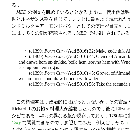
る．
MED
の例文を眺めていると分かるように，使用例は料
世とルネサンス期を通じて，レシピに最もよく現われた
ンドミルクやアーモンドバターとしての使用が目立ち，1
には，多くの例が確認される．
MED
でも引用されている
・ (a1399)
Form Cury
(Add 5016) 32: Make gode thik Al
・ (a1399)
Form Cury
(Add 5016) 44: Creme of Almande
and drawe hem up thykke..boile hem..spryng hem with Vyneg
cast uppon hem sugar.
・ (a1399)
Form Cury
(Add 5016) 45: Grewel of Almand
with oot meel, and draw hem up with water.
・ (a1399)
Form Cury
(Add 5016) 56: Take the secunde 
この料理本は，政治的にはぱっとしないが，その宮廷
Richard II のお抱え料理人が編纂したもので，後に Eliz
シピである．40もの異なる版が現存しており，1780年
Cury
で閲覧できるので，参照してみた．例えば，その
p.
も挙げた "Creme of Almānd" と題するレシピが掲載さ