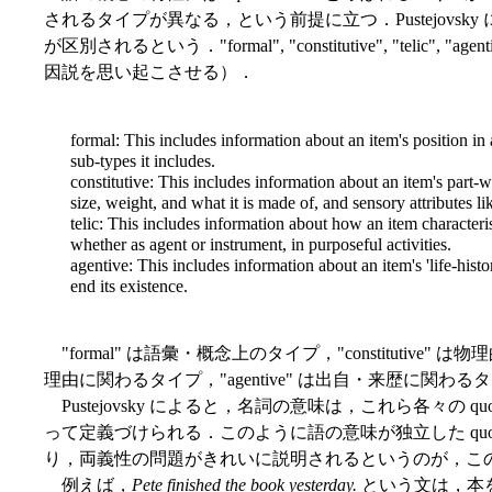
されるタイプが異なる，という前提に立つ．Pustejovsky によ
が区別されるという．"formal", "constitutive", "telic
因説を思い起こさせる）．
formal: This includes information about an item's position in
sub-types it includes.
constitutive: This includes information about an item's part-who
size, weight, and what it is made of, and sensory attributes li
telic: This includes information about how an item characterist
whether as agent or instrument, in purposeful activities.
agentive: This includes information about an item's 'life-hist
end its existence.
"formal" は語彙・概念上のタイプ，"constitutive" 
理由に関わるタイプ，"agentive" は出自・来歴に関
Pustejovsky によると，名詞の意味は，これら各々の qu
って定義づけられる．このように語の意味が独立した quoli
り，両義性の問題がきれいに説明されるというのが，こ
例えば，
Pete finished the book yesterday.
という文は，本