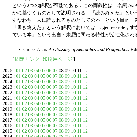
という2つの解釈が可能である．この両義性は，名詞
boo
かに基づくものとして説明される．「読み終えた」とい
すなわち「人に読まれるものとしての本」という目的・
「書き終えた」という解釈においては，agentive rol
ている本」という出自・来歴に関わる特性が活性化され
・ Cruse, Alan.
A Glossary of Semantics and Pragmatics
. Ed
[
固定リンク
|
印刷用ページ
]
2026 :
01
02
03
04
05
06
07
08 09 10 11 12
2025 :
01
02
03
04
05
06
07
08
09
10
11
12
2024 :
01
02
03
04
05
06
07
08
09
10
11
12
2023 :
01
02
03
04
05
06
07
08
09
10
11
12
2022 :
01
02
03
04
05
06
07
08
09
10
11
12
2021 :
01
02
03
04
05
06
07
08
09
10
11
12
2020 :
01
02
03
04
05
06
07
08
09
10
11
12
2019 :
01
02
03
04
05
06
07
08
09
10
11
12
2018 :
01
02
03
04
05
06
07
08
09
10
11
12
2017 :
01
02
03
04
05
06
07
08
09
10
11
12
2016 :
01
02
03
04
05
06
07
08
09
10
11
12
2015 :
01
02
03
04
05
06
07
08
09
10
11
12
2014 :
01
02
03
04
05
06
07
08
09
10
11
12