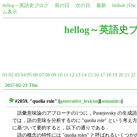
hellog～英語史ブログ
前の日
次の日
最新
helhub (Th
ム表示
hellog～英語史
01
02
03
04
05
06
07
08
09
10
11
12
13
14
15
16
17
18
19
20
21
22
2017-02-23 Thu
#2859. "quolia role"
[
generative_lexicon
][
semantics
]
■
語彙意味論のアプローチの1つに，Pustejovsky の生成語彙論 (
では，語の意味を分析するのに "quolia role" という考え方が
に基づいて要約すると，以下の通りである．
語の概念の特性には "quolia roles" と呼ばれる