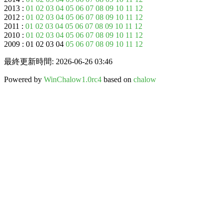
2013 :
01
02
03
04
05
06
07
08
09
10
11
12
2012 :
01
02
03
04
05
06
07
08
09
10
11
12
2011 :
01
02
03
04
05
06
07
08
09
10
11
12
2010 :
01
02
03
04
05
06
07
08
09
10
11
12
2009 : 01 02 03 04
05
06
07
08
09
10
11
12
最終更新時間: 2026-06-26 03:46
Powered by
WinChalow1.0rc4
based on
chalow