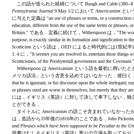
この語が造られた経緯について Baugh and Cable (380--81
Pennsylvania Journal
9 May 1/2 において
Americanism
とい
に与えた定義は "an use of phrases or terms, or a construction of 
education, different from the use of the same terms or phrases, or
Britain." である．定義に続けて，Witherspoon は，"The word Ameri
purpose, is exactly similar in its formation and signific
Scotticism
という語は，
OED
によると時代的には1世紀半近
1. 4 に，"It seemes you are resolved to..entertain those things whi
Scotticismes, of the Presbyteriall government and the
Witherspoon は
Americanism
という語を最初に用いたと
メリカ語法」という含意を込めてはいなかった．彼曰く，"It does not fo
that he is ignorant, or his discourse upon the whole inelegant; nay
or phrases used are worse in themselves, but merely that they 
には，イギリス（英語）に対して決して卑下しない，独
とができる．
タイトルに
Americanism
の語こそ含まれていなかった
は，造語から35年後の1816年のことである．John Pickeri
and Phrases which have been supposed to be Peculiar to the Uni
辞書はむしろイギリス（英語）寄りの立場を取っており