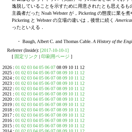
逸脱していることを示すために用意されたとも思えるも
主義者だった Noah Webster が，Pickering の態
Pickering と Webster の立場の違いは，後世に続く
America
ったといえる．
・ Baugh, Albert C. and Thomas Cable.
A History of the En
Referrer (Inside):
[2017-10-10-1]
[
固定リンク
|
印刷用ページ
]
2026 :
01
02
03
04
05
06
07
08 09 10 11 12
2025 :
01
02
03
04
05
06
07
08
09
10
11
12
2024 :
01
02
03
04
05
06
07
08
09
10
11
12
2023 :
01
02
03
04
05
06
07
08
09
10
11
12
2022 :
01
02
03
04
05
06
07
08
09
10
11
12
2021 :
01
02
03
04
05
06
07
08
09
10
11
12
2020 :
01
02
03
04
05
06
07
08
09
10
11
12
2019 :
01
02
03
04
05
06
07
08
09
10
11
12
2018 :
01
02
03
04
05
06
07
08
09
10
11
12
2017 :
01
02
03
04
05
06
07
08
09
10
11
12
2016 :
01
02
03
04
05
06
07
08
09
10
11
12
2015 :
01
02
03
04
05
06
07
08
09
10
11
12
2014 :
01
02
03
04
05
06
07
08
09
10
11
12