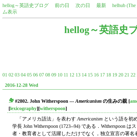
hellog～英語史ブログ
前の日
次の日
最新
helhub (Th
ム表示
hellog～英語史
01
02
03
04
05
06
07
08
09
10
11
12
13
14
15
16
17
18
19
20
21
22
2016-12-28 Wed
#2802. John Witherspoon ---
Americanism
の生みの親
[
am
■
[
lexicography
][
witherspoon
]
「アメリカ語法」を表わす
Americanism
という語を初
学長 John Witherspoon (1723--94) である．With
者・教育者として活躍しただけでなく，独立宣言の署名