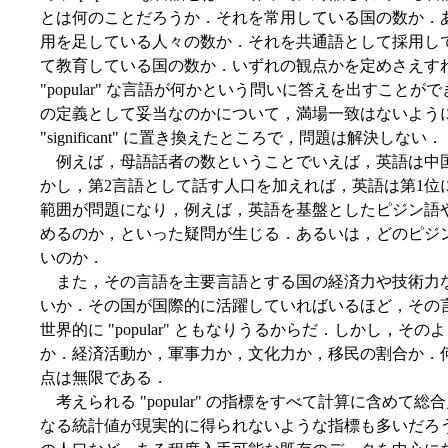
とは何のことだろうか．それを常用している国の数か．
用を足している人々の数か．それを共通語として採用し
て教育している国の数か．いずれの観点かを定めさえすれば，"
"popular" な言語が何かという問いに答えを出すことができ
の定義として妥当なのかについて，満場一致はないように思われる．"
"significant" に置き換えたところで，問題は解決しない．
例えば，母語話者の数ということでいえば，英語は中国
かし，第2言語として話す人口を加えれば，英語は第1位
範囲が問題になり，例えば，英語を基盤としたピジン語
めるのか，といった疑問が生じる．あるいは，どのピジ
いのか．
また，その言語を主要言語とする国の経済力や技術力
いか．その国が国際的に活躍していればいるほど，その
世界的に "popular" ともなりうるからだ．しかし，
か．経済活動か，軍事力か，文化力か，移民の割合か．
点は無限である．
考えられる "popular" の指標をすべて計算に含め
なる統計値が現実的に得られないような指標も多いだろ