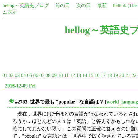
hellog～英語史ブログ
前の日
次の日
最新
helhub (Th
ム表示
hellog～英語史
01
02
03
04
05
06
07
08
09
10
11
12
13
14
15
16
17
18
19
20
21
22
2016-12-09 Fri
#2783. 世界で最も "popular" な言語は？
[
world_languag
■
現在，世界には7千ほどの言語が行なわれているとされるが，
ろうか．ほとんどの人々は「英語」と答えるかもしれない．しか
確にしておかない限り，この質問に正確に答えるのは難
て，"popular" な言語とは「世界中で広く話されて