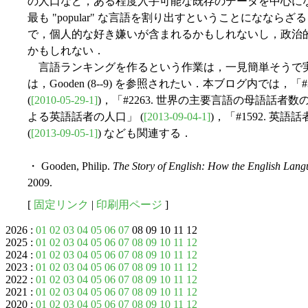
の人口など，ある程度入手可能な既存のデータを中心に
最も "popular" な言語を割り出すということになな
で，個人的な好き嫌いが含まれるかもしれないし，政治
かもしれない．
言語ランキングを作るという作業は，一見簡単そうで
は，Gooden (8--9) を参照されたい．本ブログ内では，
(
[2010-05-29-1]
)，「#2263. 世界の主要言語の母語話者数の
よる英語話者の人口」 (
[2013-09-04-1]
)，「#1592. 
(
[2013-09-05-1]
) なども関連する．
・ Gooden, Philip.
The Story of English: How the English Lan
2009.
[
固定リンク
|
印刷用ページ
]
2026 :
01
02
03
04
05
06
07
08 09 10 11 12
2025 :
01
02
03
04
05
06
07
08
09
10
11
12
2024 :
01
02
03
04
05
06
07
08
09
10
11
12
2023 :
01
02
03
04
05
06
07
08
09
10
11
12
2022 :
01
02
03
04
05
06
07
08
09
10
11
12
2021 :
01
02
03
04
05
06
07
08
09
10
11
12
2020 :
01
02
03
04
05
06
07
08
09
10
11
12