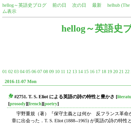
hellog～英語史ブログ
前の日
次の日
最新
helhub (Th
ム表示
hellog～英語史
01
02
03
04
05
06
07
08
09
10
11
12
13
14
15
16
17
18
19
20
21
22
2016-11-07 Mon
#2751. T. S. Eliot による英語の詩の特性と豊かさ
[
literat
■
[
prosody
][
french
][
poetry
]
宇野重規（著）『保守主義とは何か 反フランス革命
章に出会った．T. S. Eliot (1888--1965) が英