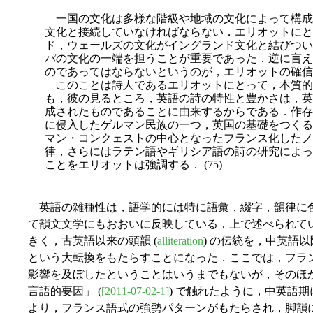
一国の文化は多様な階級や地域の文化によって構成
文化と接続していなければならない．エリオットにと
ド，ウェールズの文化がイングランド文化と結びつい
パの文化の一端を担うことが重要であった．逆に言え
のであってはならないというのが，エリオットの確信
このことは詩人であるエリオットにとって，本質的
も，彼の見るところ，英語の詩の特性と豊かさは，英
成されたものであることに由来するからである．作存
に侵入したゲルマン民族の一つ，英国の基礎をつくる
マン・コンクェストの中心となったフランス化したノ
律，さらにはラテン語やギリシア語の詩の研究によっ
ことをエリオットは強調する． (75)
英語の雑種性は，語学的には特に語彙，綴字，韻律に
て韻文文学にもおおいに反映している．上で述べられて
きく，古英語以来の頭韻 (
alliteration
) の伝統を，中英語以
という大転換をもたらすことになった．ここでは，フラ
影響を及ぼしたということはいうまでもないが，そのほかに
言語的要因」 (
[2011-07-02-1]
) で触れたように，中英語
より，フランス語式の強勢パターンがもたらされ，脚韻