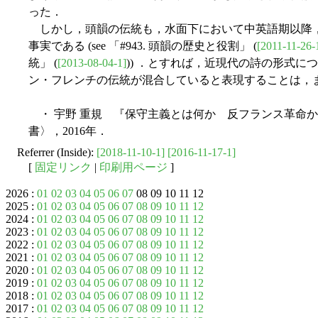
った．
しかし，頭韻の伝統も，水面下において中英語期以降
事実である (see 「#943. 頭韻の歴史と役割」 (
[2011-11-26-
統」 (
[2013-08-04-1]
)) ．とすれば，近現代の詩の形式
ン・フレンチの伝統が混合していると表現することは，
・ 宇野 重規 『保守主義とは何か 反フランス革命
書〉，2016年．
Referrer (Inside):
[2018-11-10-1]
[2016-11-17-1]
[
固定リンク
|
印刷用ページ
]
2026 :
01
02
03
04
05
06
07
08 09 10 11 12
2025 :
01
02
03
04
05
06
07
08
09
10
11
12
2024 :
01
02
03
04
05
06
07
08
09
10
11
12
2023 :
01
02
03
04
05
06
07
08
09
10
11
12
2022 :
01
02
03
04
05
06
07
08
09
10
11
12
2021 :
01
02
03
04
05
06
07
08
09
10
11
12
2020 :
01
02
03
04
05
06
07
08
09
10
11
12
2019 :
01
02
03
04
05
06
07
08
09
10
11
12
2018 :
01
02
03
04
05
06
07
08
09
10
11
12
2017 :
01
02
03
04
05
06
07
08
09
10
11
12