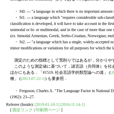
・ St0. --- "a language in which there is no important amount o
・ St1. --- a language which "requires considerable sub-classif
classification is developed, it will have to take account in the fir
unimodal or bi- or multimodal, and in the case of more than one 
(ex. bimodal Armenian, Greek, Serbo-Croatian, Norwegian; mul
・ St2. --- "a language which has a single, widely-accepted nor
minor modifications or variations for all purposes for which the 
測定のための指標として荒削りではあるが，分かりや
このような測定値に基づいて，諸言語（共同体）を社
ほかにもある．「#1519. 社会言語学的類型論への道」 (
[2
種」 (
[2013-07-22-1]
) も要参照．
・ Ferguson, Charles A. "The Language Factor in National 
(1962): 23--27.
Referrer (Inside):
[2019-01-10-1]
[2016-11-14-1]
[
固定リンク
|
印刷用ページ
]