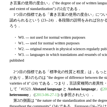
き言葉の使用の度合い」 ("the degree of use of written la
and extent of standardization") の2点である．
1つ目の指標である「書き言葉の使用の度合い」については，大雑
認められるという (23--24) ．各段階の説明をみれば
ろう．
・ W0. --- not used for normal written purposes
・ W1. --- used for normal written purposes
・ W2. --- original research in physical sciences regularly pub
・ W3. --- languages in which translations and resumés of scien
published
2つ目の指標である「標準化の性質と程度」は，もっと
があり，第1のものは "the degree of difference between the standar
varieties of it" (24) である．つまり，言語変
して「#1523.
Abstand language
と
Ausbau language
」 (
[20
heteronomy
」 (
[2013-06-27-1]
) を参照されたい）．
第2の側面は "the nature of the standardization and the degree to
throughout the community" (24) である．Ferguson (24