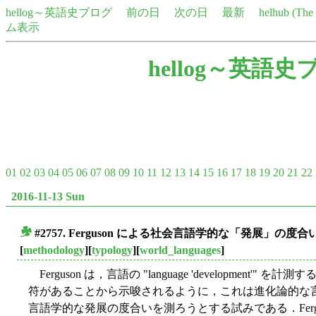
hellog～英語史ブログ
前の日
次の日
最新
helhub (Th
ム表示
hellog～英語史
01
02
03
04
05
06
07
08
09
10
11
12
13
14
15
16
17
18
19
20
21
22
2016-11-13 Sun
#2757. Ferguson による社会言語学的な「発展」の度合
■
[
methodology
][
typology
][
world_languages
]
Ferguson は，言語の "language 'development'" を
符があることから示唆されるように，これは進化論的な
言語学的な発展の度合いを測ろうとする試みである．Fergus