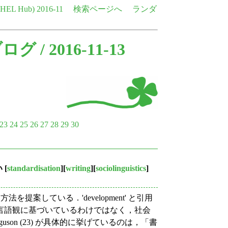
e HEL Hub)
2016-11
検索ページへ
ランダ
ブログ
/ 2016-11-13
23
24
25
26
27
28
29
30
い
[
standardisation
][
writing
][
sociolinguistics
]
計測する方法を提案している．'development' と引用
言語観に基づいているわけではなく，社会
on (23) が具体的に挙げているのは，「書