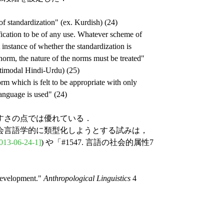
f standardization" (ex. Kurdish) (24)
ication to be of any use. Whatever scheme of
st instance of whether the standardization is
norm, the nature of the norms must be treated"
timodal Hindi-Urdu) (25)
m which is felt to be appropriate with only
language is used" (24)
すさの点では優れている．
会言語学的に類型化しようとする試みは，
013-06-24-1]
) や「#1547. 言語の社会的属性7
Development."
Anthropological Linguistics
4