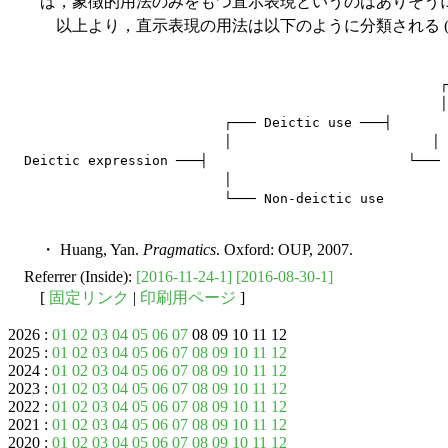
ば，象徴的用法のみをもつ直示表現というのはありそう
以上より，直示表現の用法は以下のように分類される (Hua
                                                    ┌
                                                    │

                         ┌─── Deictic use ───┤

                         │                         │

Deictic expression ───┤                         └─── 
                         │

・ Huang, Yan.
Pragmatics
. Oxford: OUP, 2007.
Referrer (Inside):
[2016-11-24-1]
[2016-08-30-1]
[
固定リンク
|
印刷用ページ
]
2026 :
01
02
03
04
05
06
07
08 09 10 11 12
2025 :
01
02
03
04
05
06
07
08
09
10
11
12
2024 :
01
02
03
04
05
06
07
08
09
10
11
12
2023 :
01
02
03
04
05
06
07
08
09
10
11
12
2022 :
01
02
03
04
05
06
07
08
09
10
11
12
2021 :
01
02
03
04
05
06
07
08
09
10
11
12
2020 :
01
02
03
04
05
06
07
08
09
10
11
12