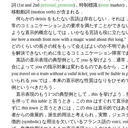
詞 (1st and 2nd
personal_pronoun
)，時制標識 (
tense
marker)
移動動詞 (motion verb) が含まれる．
何らかの deixis をもたない言語は存在しない．それは，
常のコミュニケーション上の要求を満たすことができな
ような直示的概念なしでは，いかなる言語も役に立たないだ
me
here
a month from
now
with a magic wand about
this
lon
どのくらいの長さの杖をもって会えばよいのか不明である．こ
を解決できないために生じるコミュニケーション障害で
英語の直示表現の典型例として
you
を挙げよう．通常
合によって
you
の指示対象は変わるものであるから，こ
you
travel on a train without a valid ticket,
you
will be liable to 
いられる
you
では，本来の直示的な性質はなりをひそめ
例というべきだろう．
直示表現のもう1つの典型例として，
this
を挙げよう．
を伴って
this table
と言うとき，この
this
はすぐれて直示
ずに
this town
と言うときには，この
this
は直示的ではあ
者からの発展的，派生的用法と考えられ，実際，ジェスチャー用法
徴的 (symbolic) な用法を欠いているフランス語の
voici
,
voi