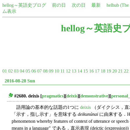
hellog～英語史ブログ
前の日
次の日
最新
helhub (Th
ム表示
hellog～英語史
01
02
03
04
05
06
07
08
09
10
11
12
13
14
15
16
17
18
19
20
21
22
2016-08-28 Sun
#2680. deixis
[
pragmatics
][
deixis
][
demonstrative
][
personal
■
語用論の基本的な話題の1つに
deixis
（ダイクシス，直
「示す，指し示す」を意味する
deikunúnai
に由来する．Huan
phenomenon whereby features of context of utterance or speech 
means in a language" である．直示表現 (deictic (expressi