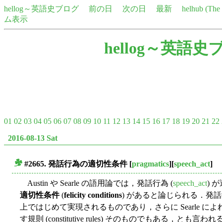
hellog～英語史ブログ
前の日
次の日
最新
helhub (Th
ム表示
hellog～英語史
01
02
03
04
05
06
07
08
09
10
11
12
13
14
15
16
17
18
19
20
21
22
2016-08-13 Sat
#2665. 発話行為の適切性条件
[
pragmatics
][
speech_act
]
■
Austin や Searle の語用論では，発話行為 (
speech_act
) 
適切性条件
(
felicity conditions
) があると論じられる．発
上ではじめて実現されるものであり，さらに Searle 
す規則 (constitutive rules) そのものでもある，とも言われる (Hu