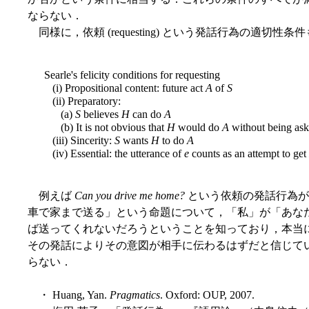
ならない．
同様に，依頼 (requesting) という発話行為の適切性条件も挙
Searle's felicity conditions for requesting
(i) Propositional content: future act
A
of
S
(ii) Preparatory:
(a)
S
believes
H
can do
A
(b) It is not obvious that
H
would do
A
without being as
(iii) Sincerity:
S
wants
H
to do
A
(iv) Essential: the utterance of
e
counts as an attempt to get
例えば
Can you drive me home?
という依頼の発話行為が
車で家まで送る」という命題について，「私」が「あな
ば送ってくれないだろうということを知っており，本当
その発話によりその意図が相手に伝わるはずだと信じて
らない．
・ Huang, Yan.
Pragmatics
. Oxford: OUP, 2007.