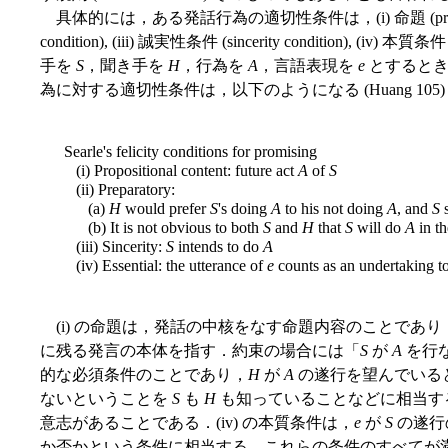
具体的には，ある発話行為の適切性条件は，(i) 命題 (propositional 
condition), (iii) 誠実性条件 (sincerity condition), (iv)
手を
S
，聞き手を
H
，行為を
A
，言語表現を
e
とするとき，
為に対する適切性条件は，以下のようになる (Huang 105)
Searle's felicity conditions for promising
(i) Propositional content: future act
A
of
S
(ii) Preparatory:
(a)
H
would prefer
S
's doing
A
to his not doing
A
, and
S
s
(b) It is not obvious to both
S
and
H
that
S
will do
A
in th
(iii) Sincerity:
S
intends to do
A
(iv) Essential: the utterance of
e
counts as an undertaking t
(i) の命題は，発話の中核をなす命題内容のことであ
に残る発言の本体を指す．約束の場合には「
S
が
A
を行な
的な必須条件のことであり，
H
が
A
の遂行を望んでいる
ないということを
S
も
H
も知っていることなどに相当する．
意志があることである．(iv) の本質条件は，
e
が
S
の遂行
か否かという条件に相当する．これらの条件のすべてが