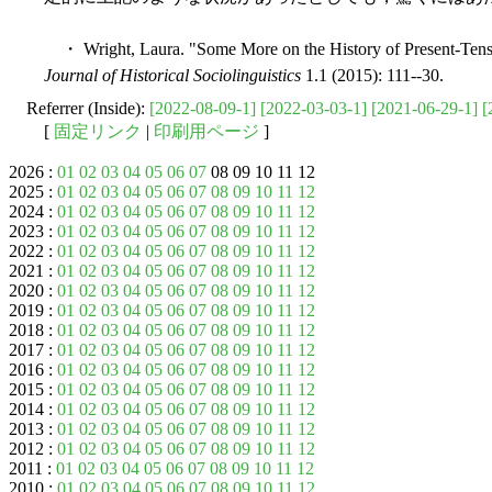
・ Wright, Laura. "Some More on the History of Present-Tens
Journal of Historical Sociolinguistics
1.1 (2015): 111--30.
Referrer (Inside):
[2022-08-09-1]
[2022-03-03-1]
[2021-06-29-1]
[
[
固定リンク
|
印刷用ページ
]
2026 :
01
02
03
04
05
06
07
08 09 10 11 12
2025 :
01
02
03
04
05
06
07
08
09
10
11
12
2024 :
01
02
03
04
05
06
07
08
09
10
11
12
2023 :
01
02
03
04
05
06
07
08
09
10
11
12
2022 :
01
02
03
04
05
06
07
08
09
10
11
12
2021 :
01
02
03
04
05
06
07
08
09
10
11
12
2020 :
01
02
03
04
05
06
07
08
09
10
11
12
2019 :
01
02
03
04
05
06
07
08
09
10
11
12
2018 :
01
02
03
04
05
06
07
08
09
10
11
12
2017 :
01
02
03
04
05
06
07
08
09
10
11
12
2016 :
01
02
03
04
05
06
07
08
09
10
11
12
2015 :
01
02
03
04
05
06
07
08
09
10
11
12
2014 :
01
02
03
04
05
06
07
08
09
10
11
12
2013 :
01
02
03
04
05
06
07
08
09
10
11
12
2012 :
01
02
03
04
05
06
07
08
09
10
11
12
2011 :
01
02
03
04
05
06
07
08
09
10
11
12
2010 :
01
02
03
04
05
06
07
08
09
10
11
12