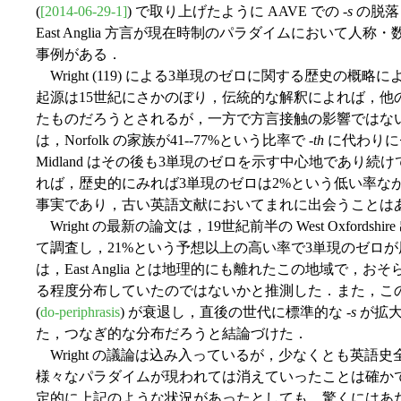
(
[2014-06-29-1]
) で取り上げたように AAVE での -
s
の脱落
East Anglia 方言が現在時制のパラダイムにおいて
事例がある．
Wright (119) による3単現のゼロに関する歴史の概略によれ
起源は15世紀にさかのぼり，伝統的な解釈によれば，他
たものだろうとされるが，一方で方言接触の影響ではない
は，Norfolk の家族が41--77%という比率で -
th
に代わりに
Midland はその後も3単現のゼロを示す中心地であり続けている
れば，歴史的にみれば3単現のゼロは2%という低い率ながらも 
事実であり，古い英語文献においてまれに出会うことは
Wright の最新の論文は，19世紀前半の West Oxfor
て調査し，21%という予想以上の高い率で3単現のゼロが用
は，East Anglia とは地理的にも離れたこの地域で
る程度分布していたのではないかと推測した．また，こ
(
do-periphrasis
) が衰退し，直後の世代に標準的な -
s
が拡大
た，つなぎ的な分布だろうと結論づけた．
Wright の議論は込み入っているが，少なくとも英語
様々なパラダイムが現われては消えていったことは確かであり，19世
定的に上記のような状況があったとしても，驚くにはあ