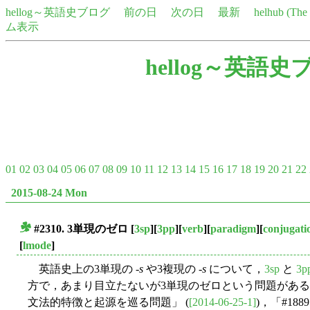
hellog～英語史ブログ
前の日
次の日
最新
helhub (Th
ム表示
hellog～英語史
01
02
03
04
05
06
07
08
09
10
11
12
13
14
15
16
17
18
19
20
21
22
2015-08-24 Mon
#2310. 3単現のゼロ
[
3sp
][
3pp
][
verb
][
paradigm
][
conjugati
■
[
lmode
]
英語史上の3単現の -
s
や3複現の -
s
について，
3sp
と
3p
方で，あまり目立たないが3単現のゼロという問題がある．よく
文法的特徴と起源を巡る問題」 (
[2014-06-25-1]
)，「#18