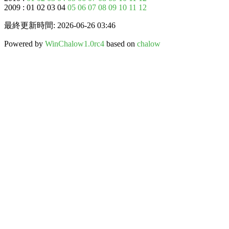
2009 : 01 02 03 04
05
06
07
08
09
10
11
12
最終更新時間: 2026-06-26 03:46
Powered by
WinChalow1.0rc4
based on
chalow