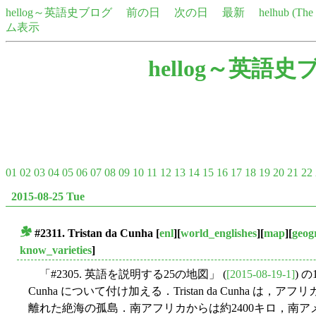
hellog～英語史ブログ
前の日
次の日
最新
helhub (Th
ム表示
hellog～英語史
01
02
03
04
05
06
07
08
09
10
11
12
13
14
15
16
17
18
19
20
21
22
2015-08-25 Tue
#2311. Tristan da Cunha
[
enl
][
world_englishes
][
map
][
geog
■
know_varieties
]
「#2305. 英語を説明する25の地図」 (
[2015-08-19-1]
) 
Cunha について付け加える．Tristan da Cunha
離れた絶海の孤島．南アフリカからは約2400キロ，南アメ