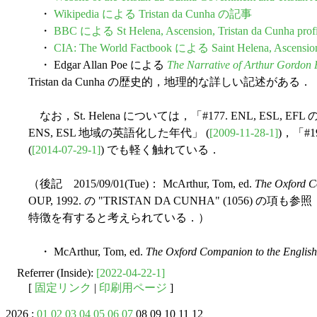
・
Wikipedia による Tristan da Cunha の記事
・
BBC による St Helena, Ascension, Tristan da Cunha profi
・
CIA: The World Factbook による Saint Helena, Ascension,
・ Edgar Allan Poe による
The Narrative of Arthur Gordon 
Tristan da Cunha の歴史的，地理的な詳しい記述がある．
なお，St. Helena については，「#177. ENL, ESL, EF
ENS, ESL 地域の英語化した年代」 (
[2009-11-28-1]
)，「#1
(
[2014-07-29-1]
) でも軽く触れている．
（後記 2015/09/01(Tue)： McArthur, Tom, ed.
The Oxford C
OUP, 1992. の "TRISTAN DA CUNHA" (1056) の項も
特徴を有すると考えられている．）
・ McArthur, Tom, ed.
The Oxford Companion to the Englis
Referrer (Inside):
[2022-04-22-1]
[
固定リンク
|
印刷用ページ
]
2026 :
01
02
03
04
05
06
07
08 09 10 11 12