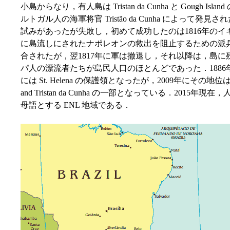
小島からなり，有人島は Tristan da Cunha と Gough 
ルトガル人の海軍将官 Tristão da Cunha によって
試みがあったが失敗し，初めて成功したのは1816年のイギリス
に島流しにされたナポレオンの救出を阻止するための派兵
合されたが，翌1817年に軍は撤退し，それ以降は，島
パ人の漂流者たちが島民人口のほとんどであった．1886年
には St. Helena の保護領となったが，2009年にその地位は解消
and Tristan da Cunha の一部となっている．201
母語とする ENL 地域である．