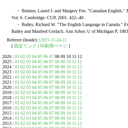
・ Brinton, Laurel J. and Margery Fee. "Canadian English."
T
Vol. 6. Cambridge: CUP, 2001. 422--40 .
・ Bailey, Richard W. "The English Language in Canada."
En
Bailey and Manfred Görlach. Ann Arbor: U of Michigan P, 1983
Referrer (Inside):
[2015-11-24-1]
[
固定リンク
|
印刷用ページ
]
2026 :
01
02
03
04
05
06
07
08 09 10 11 12
2025 :
01
02
03
04
05
06
07
08
09
10
11
12
2024 :
01
02
03
04
05
06
07
08
09
10
11
12
2023 :
01
02
03
04
05
06
07
08
09
10
11
12
2022 :
01
02
03
04
05
06
07
08
09
10
11
12
2021 :
01
02
03
04
05
06
07
08
09
10
11
12
2020 :
01
02
03
04
05
06
07
08
09
10
11
12
2019 :
01
02
03
04
05
06
07
08
09
10
11
12
2018 :
01
02
03
04
05
06
07
08
09
10
11
12
2017 :
01
02
03
04
05
06
07
08
09
10
11
12
2016 :
01
02
03
04
05
06
07
08
09
10
11
12
2015 :
01
02
03
04
05
06
07
08
09
10
11
12
2014 :
01
02
03
04
05
06
07
08
09
10
11
12
2013 :
01
02
03
04
05
06
07
08
09
10
11
12