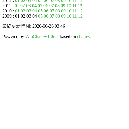
2012 :
01
02
03
04
05
06
07
08
09
10
11
12
2011 :
01
02
03
04
05
06
07
08
09
10
11
12
2010 :
01
02
03
04
05
06
07
08
09
10
11
12
2009 : 01 02 03 04
05
06
07
08
09
10
11
12
最終更新時間: 2026-06-26 03:46
Powered by
WinChalow1.0rc4
based on
chalow