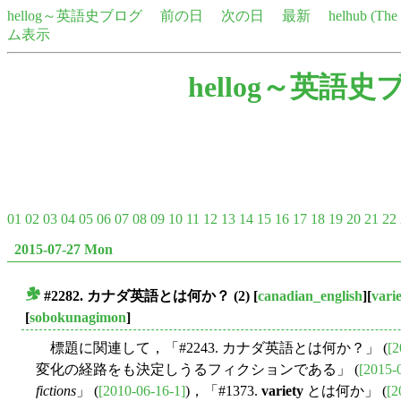
hellog～英語史ブログ
前の日
次の日
最新
helhub (Th
ム表示
hellog～英語史
01
02
03
04
05
06
07
08
09
10
11
12
13
14
15
16
17
18
19
20
21
22
2015-07-27 Mon
#2282. カナダ英語とは何か？ (2)
[
canadian_english
][
vari
■
[
sobokunagimon
]
標題に関連して，「#2243. カナダ英語とは何か？」 (
[2
変化の経路をも決定しうるフィクションである」 (
[2015-
fictions
」 (
[2010-06-16-1]
)，「#1373.
variety
とは何か」 (
[2