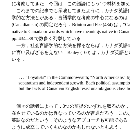
に考察してきた．今回は，この議論にもう1つ材料を加
これまでの記事でも示唆してきたように，カナダ英語
学的な方法とがある．言語学的な考察の中心になるのは
(Canadianism) の同定だろう．Brinton and Fee (434) は，"Ca
native to Canada or words which have meanings n
pp. 434--38 で数多く列挙している．
一方，社会言語学的な方法を採るならば，カナダ英語
に言い及ばざるをえない．Bailey (160) は，カナダ
いる．
. . . "Loyalists" in the Commonwealth; "North Americans" by
separatism and independent growth. Each political assumption
but the facts of Canadian English resist unambiguous classifi
個々の話者によって，3つの前提のいずれを取るのか，
在させているのかは異なっているのが普通だろう．この
英語なのだという，そのようなアプローチも可能である
ように成立していくものなのかもしれないとも思う．