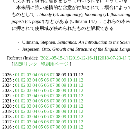
て文学的，詩的な響きをもって用いられるに至っている
本来語に強い感情的な含意が付加されて，場合によっ
ものとして，
bloody
(cf.
sanguinary
),
blooming
(cf.
flourishin
popish
(cf.
papal
) などがある (Ullmann 147) ．これらの
に押されて使用域が狭められたものと解釈できる．
・ Ullmann, Stephen.
Semantics: An Introduction to the Scie
・ Jespersen, Otto.
Growth and Structure of the English Lan
Referrer (Inside):
[2021-05-15-1]
[2019-12-16-1]
[2018-07-23-1]
[
[
固定リンク
|
印刷用ページ
]
2026 :
01
02
03
04
05
06
07
08 09 10 11 12
2025 :
01
02
03
04
05
06
07
08
09
10
11
12
2024 :
01
02
03
04
05
06
07
08
09
10
11
12
2023 :
01
02
03
04
05
06
07
08
09
10
11
12
2022 :
01
02
03
04
05
06
07
08
09
10
11
12
2021 :
01
02
03
04
05
06
07
08
09
10
11
12
2020 :
01
02
03
04
05
06
07
08
09
10
11
12
2019 :
01
02
03
04
05
06
07
08
09
10
11
12
2018 :
01
02
03
04
05
06
07
08
09
10
11
12
2017 :
01
02
03
04
05
06
07
08
09
10
11
12
2016 :
01
02
03
04
05
06
07
08
09
10
11
12