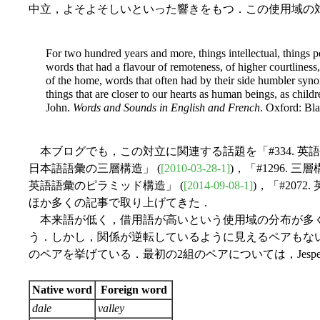
中立，よそよそしいといった響きをもつ．この使用域の対
For two hundred years and more, things intellectual, things p
words that had a flavour of remoteness, of higher courtliness
of the home, words that often had by their side humbler syno
things that are closer to our hearts as human beings, as child
John.
Words and Sounds in English and French
. Oxford: Bla
本ブログでも，この対立に関連する話題を「#334. 英語
日本語語彙の三層構造」 (
[2010-03-28-1]
)，「#1296. 
英語語彙のピラミッド構造」 (
[2014-09-08-1]
)，「#207
ほか多くの記事で取り上げてきた．
本来語が低く，借用語が高いという使用域の分布が多
う．しかし，関係が逆転しているように見えるペアもないではない
のペアを挙げている．最初の2組のペアについては，Jesperse
Native word
Foreign word
dale
valley