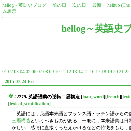
hellog～英語史ブログ
前の日
次の日
最新
helhub (Th
ム表示
hellog～英語史
01
02
03
04
05
06
07
08
09
10
11
12
13
14
15
16
17
18
19
20
21
22
2015-07-24 Fri
#2279. 英語語彙の逆転二層構造
[
loan_word
][
french
][
lexi
■
[
lexical_stratification
]
英語には，英語本来語とフランス語・ラテン語からの
三層構造
というべきものがある．一般に，本来語彙は日
かしい，感情に直接うったえかけるなどの特徴をもち，