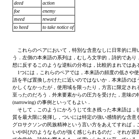
deed
action
foe
enemy
meed
reward
to heed
to take notice of
これらのペアにおいて，特別な含意なしに日常的に用
う．左側の本来語の系列は，むしろ文学的，詩的であり
想に反するこのような逆転の分布は，比較的まれではあ
1つには，これらのペアでは，本来語の頻度の低さや使
語を半ば置換しかけたに近いのではないか．本来語のほ
かしくなかったが，使用域を限ったり，方言に限定され
至ったのだろう．外来要素からの圧力を受けた，意味の特殊化 (sp
(narrowing) の事例といってもよい．
そして，このようにかろうじて生き残った本来語は，
質を最大限に発揮し，ついには特定の強い感情的な含意
グロサクソンの民族精神という言い方をあえてすれば，
いや叫びのようなものが強く感じられるのだ．それが原