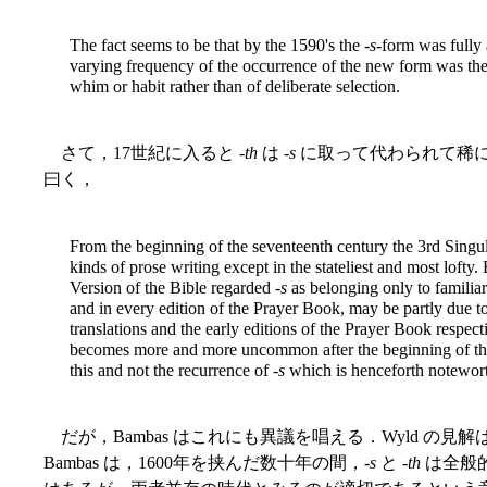
The fact seems to be that by the 1590's the -
s
-form was fully 
varying frequency of the occurrence of the new form was there
whim or habit rather than of deliberate selection.
さて，17世紀に入ると -
th
は -
s
に取って代わられて稀になっ
曰く，
From the beginning of the seventeenth century the 3rd Singul
kinds of prose writing except in the stateliest and most lofty.
Version of the Bible regarded -
s
as belonging only to familiar
and in every edition of the Prayer Book, may be partly due to t
translations and the early editions of the Prayer Book respectiv
becomes more and more uncommon after the beginning of the s
this and not the recurrence of -
s
which is henceforth notewort
だが，Bambas はこれにも異議を唱える．Wyld の見解は
Bambas は，1600年を挟んだ数十年の間，-
s
と -
th
は全般