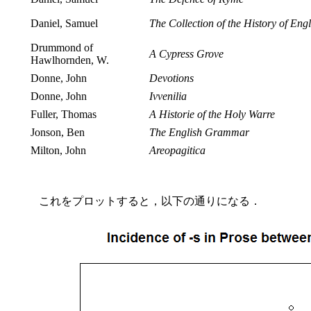
Daniel, Samuel
The Collection of the History of Eng
Drummond of
A Cypress Grove
Hawlhornden, W.
Donne, John
Devotions
Donne, John
Ivvenilia
Fuller, Thomas
A Historie of the Holy Warre
Jonson, Ben
The English Grammar
Milton, John
Areopagitica
これをプロットすると，以下の通りになる．