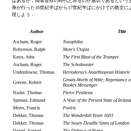
はあるが，両者並存の時代とみるのが適切であるという意見
身が行った16世紀半ばから17世紀半ばにかけての散文による調
現しよう．
Author
Title
Ascham, Roger
Toxophilus
Robynson, Ralph
More's Utopia
Knox, John
The First Blast of the Trumpet
Ascham, Roger
The Scholmaster
Underdowne, Thomas
Heriodorus's Anaethiopean Historie
Groats-Worth of Witte; Repentance o
Greene, Robert
Bookes Messenger
Nashe, Thomas
Pierce Penilesse
Spenser, Edmund
A Veue of the Present State of Irelan
Meres, Francis
Poetric
Dekker, Thomas
The Wonderfull Yeare 1603
Dekker, Thomas
The Seuen Deadlie Sinns of London
Daniel, Samuel
The Defence of Ryme