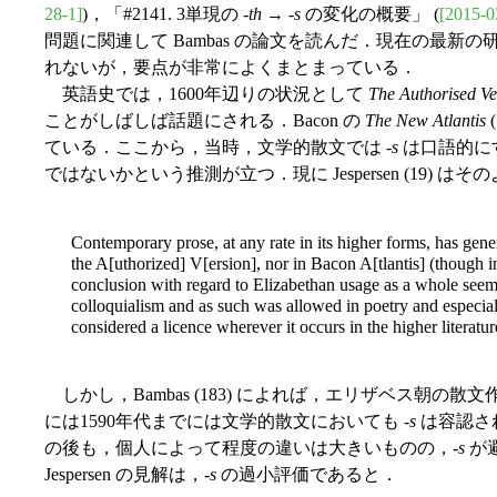
28-1]
)，「#2141. 3単現の -
th
→ -
s
の変化の概要」 (
[2015-0
問題に関連して Bambas の論文を読んだ．現在の最
れないが，要点が非常によくまとまっている．
英語史では，1600年辺りの状況として
The Authorised Ve
ことがしばしば話題にされる．Bacon の
The New Atlantis
(
ている．ここから，当時，文学的散文では -
s
は口語的に
ではないかという推測が立つ．現に Jespersen (19) 
Contemporary prose, at any rate in its higher forms, has gener
the A[uthorized] V[ersion], nor in Bacon A[tlantis] (though
conclusion with regard to Elizabethan usage as a whole seems
colloquialism and as such was allowed in poetry and especia
considered a licence wherever it occurs in the higher literatu
しかし，Bambas (183) によれば，エリザベス朝の
には1590年代までには文学的散文においても -
s
は容認さ
の後も，個人によって程度の違いは大きいものの，-
s
が
Jespersen の見解は，-
s
の過小評価であると．