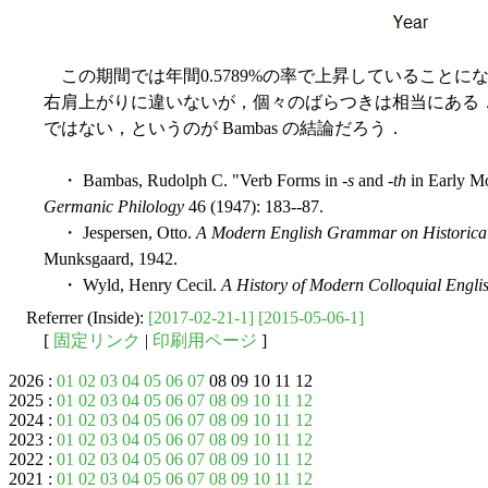
この期間では年間0.5789%の率で上昇していることにな
右肩上がりに違いないが，個々のばらつきは相当にある
ではない，というのが Bambas の結論だろう．
・ Bambas, Rudolph C. "Verb Forms in -
s
and -
th
in Early M
Germanic Philology
46 (1947): 183--87.
・ Jespersen, Otto.
A Modern English Grammar on Historical
Munksgaard, 1942.
・ Wyld, Henry Cecil.
A History of Modern Colloquial Engli
Referrer (Inside):
[2017-02-21-1]
[2015-05-06-1]
[
固定リンク
|
印刷用ページ
]
2026 :
01
02
03
04
05
06
07
08 09 10 11 12
2025 :
01
02
03
04
05
06
07
08
09
10
11
12
2024 :
01
02
03
04
05
06
07
08
09
10
11
12
2023 :
01
02
03
04
05
06
07
08
09
10
11
12
2022 :
01
02
03
04
05
06
07
08
09
10
11
12
2021 :
01
02
03
04
05
06
07
08
09
10
11
12