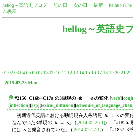
hellog～英語史ブログ
前の日
次の日
最新
helhub (Th
ム表示
hellog～英語史
01
02
03
04
05
06
07
08
09
10
11
12
13
14
15
16
17
18
19
20
21
22
2015-03-23 Mon
#2156. C16b--C17a の3単現の -
th
→ -
s
の変化
[
verb
][
conj
■
[
inflection
][
3sp
][
lexical_diffusion
][
schedule_of_language_chan
初期近代英語における動詞現在人称語尾 -
th
→ -
s
の変化
進んでいた3単現の -
th
→ -
s
」 (
[2014-05-26-1]
)，「#1856
には -
s
と発音されていた」 (
[2014-05-27-1]
)，「#1857. 3