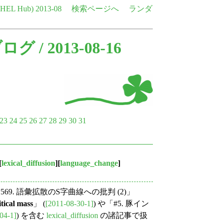
e HEL Hub)
2013-08
検索ページへ
ランダ
ブログ
/ 2013-08-16
23
24
25
26
27
28
29
30
31
[
lexical_diffusion
][
language_change
]
. 語彙拡散のS字曲線への批判 (2)」
itical mass
」 (
[2011-08-30-1]
) や「#5. 豚イン
04-1]
) を含む
lexical_diffusion
の諸記事で扱