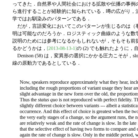
ってきた．自然界や人間社会における拡散や伝播の事例
ら進行することが経験的に知られている．噂の広がり，
学ではお馴染みのパターンである．
だが，言語変化においてこのパターンが生じるのは（
明は可能なのだろうか．ロジスティック曲線のような数
説明のためには参考になるかもしれないが，そもそも前
るかどうかは，
[2013-08-13-1]
の (2) でも触れたように
Denison (58) は，変異形の選択にかかる圧力こそが，slow-
線の原動力であるとしている．
Now, speakers reproduce approximately what they hear, inclu
including the rough proportions of variant usage they hear a
slight advantage in the new form over the old, the proportion
Thus the
status quo
is not reproduced with perfect fidelity. 
slightly different choice between variants --- albeit a statistic
occurrence. And this effect of choice is greatest when the two
the very early stages of a change, so the argument runs, the n
are relatively weak and the rate of change is slow. In the late
that the selective effect of having two forms to compare an
again the rate of change is slow. Only in the middle period, 