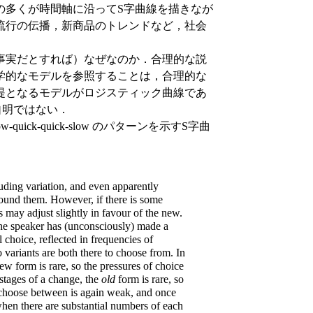
の多くが時間軸に沿ってS字曲線を描きなが
流行の伝播，新商品のトレンドなど，社会
事実だとすれば）なぜなのか．合理的な説
学的なモデルを参照することは，合理的な
提となるモデルがロジスティック曲線であ
，自明ではない．
quick-quick-slow のパターンを示すS字曲
ding variation, and even apparently
round them. However, if there is some
s may adjust slightly in favour of the new.
The speaker has (unconsciously) made a
al choice, reflected in frequencies of
 variants are both there to choose from. In
ew form is rare, so the pressures of choice
 stages of a change, the
old
form is rare, so
d choose between is again weak, and once
when there are substantial numbers of each