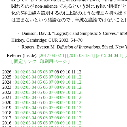
関わるのが non-salience であるという対比も鋭い指摘だ
化のS字曲線を説明するのに上記のような理屈を持ち出
は進まないという結論なので，単純な議論ではないこと
・ Danison, David. "Log(ist)ic and Simplistic S-Curves."
Mot
Hickey. Cambridge: CUP, 2003. 54--70.
・ Rogers, Everett M.
Diffusion of Innovations
. 5th ed. New 
Referrer (Inside):
[2017-04-02-1]
[2015-08-13-1]
[2015-04-04-1]
[
[
固定リンク
|
印刷用ページ
]
2026 :
01
02
03
04
05
06
07
08 09 10 11 12
2025 :
01
02
03
04
05
06
07
08
09
10
11
12
2024 :
01
02
03
04
05
06
07
08
09
10
11
12
2023 :
01
02
03
04
05
06
07
08
09
10
11
12
2022 :
01
02
03
04
05
06
07
08
09
10
11
12
2021 :
01
02
03
04
05
06
07
08
09
10
11
12
2020 :
01
02
03
04
05
06
07
08
09
10
11
12
2019 :
01
02
03
04
05
06
07
08
09
10
11
12
2018 :
01
02
03
04
05
06
07
08
09
10
11
12
2017 :
01
02
03
04
05
06
07
08
09
10
11
12
2016 :
01
02
03
04
05
06
07
08
09
10
11
12