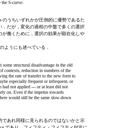
 the S-curve.
nts のうちいずれかが圧倒的に優勢であるた
い．だが，変化の過程の中盤で多くの選択
力が働くために，選択の効果が顕在化しや
，次のようにも述べている．
 some structural disadvantage in the old
 of contexts, reduction in numbers of the
ng the rate of transfer to the new form to
aybe especially frequent or infrequent, or
 had not applied --- or at least did not
rly on. Even if the impetus towards
. there would still be the same slow-down
的であれ同様に見られるのではないかと示
nce であり，フィフティ・フィフティ付近に