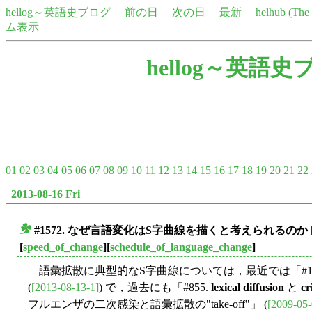
hellog～英語史ブログ
前の日
次の日
最新
helhub (Th
ム表示
hellog～英語史
01
02
03
04
05
06
07
08
09
10
11
12
13
14
15
16
17
18
19
20
21
22
2013-08-16 Fri
#1572. なぜ言語変化はS字曲線を描くと考えられるのか
■
[
speed_of_change
][
schedule_of_language_change
]
語彙拡散に典型的なS字曲線については，最近では「#1569
(
[2013-08-13-1]
) で，過去にも「#855.
lexical diffusion
と
cr
フルエンザの二次感染と語彙拡散の"take-off"」 (
[2009-05-