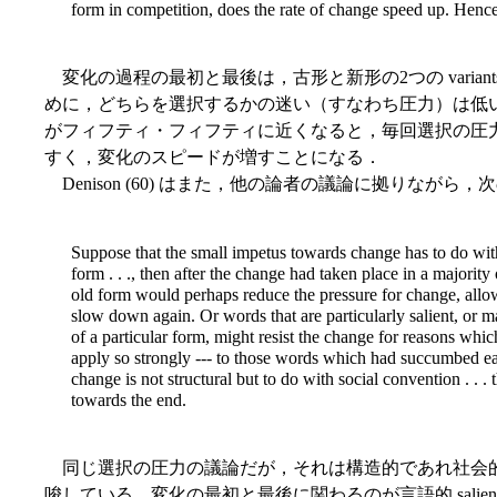
form in competition, does the rate of change speed up. Hence
変化の過程の最初と最後は，古形と新形の2つの varia
めに，どちらを選択するかの迷い（すなわち圧力）は低
がフィフティ・フィフティに近くなると，毎回選択の圧
すく，変化のスピードが増すことになる．
Denison (60) はまた，他の論者の議論に拠りながら
Suppose that the small impetus towards change has to do with
form . . ., then after the change had taken place in a majority
old form would perhaps reduce the pressure for change, allowi
slow down again. Or words that are particularly salient, or m
of a particular form, might resist the change for reasons which
apply so strongly --- to those words which had succumbed ea
change is not structural but to do with social convention . . 
towards the end.
同じ選択の圧力の議論だが，それは構造的であれ社会
唆している．変化の最初と最後に関わるのが言語的 salie