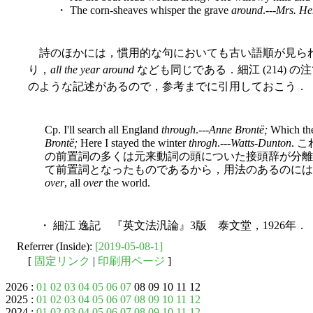
・ The corn-sheaves whisper the grave
around
.---
Mrs. H
詩のほかには，慣用的な句においても古い語順が見ら
り，
all the year around
なども同じである．細江 (214)
のような記述があるので，参考までに引用しておこう．
Cp. I'll search all England
through
.---
Anne Brontë;
Which the
Brontë;
Here I stayed the winter
throgh
.---
Watts-Dunton
. 
の前置詞の多くは元来動詞の頭についた接頭辞が分離
て前置詞となったものであるから，用法のあるのにはなんの不思議
over
, all
over
the world.
・ 細江 逸記 『英文法汎論』3版 泰文堂，1926年．
Referrer (Inside):
[2019-05-08-1]
[
固定リンク
|
印刷用ページ
]
2026 :
01
02
03
04
05
06
07
08 09 10 11 12
2025 :
01
02
03
04
05
06
07
08
09
10
11
12
2024 :
01
02
03
04
05
06
07
08
09
10
11
12