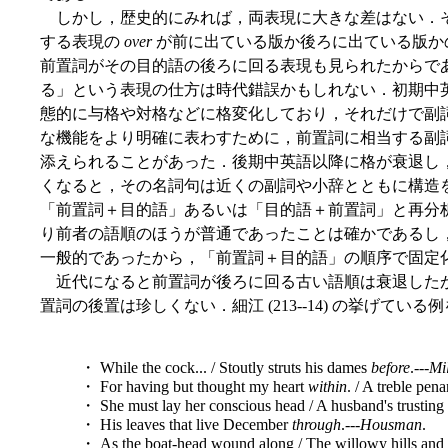
しかし，歴史的にみれば，両表現に大きな差はない．
する表現の
over
が前に出ている版か後ろに出ている版か
前置詞がその目的語の後ろに回る表現も見られたからで
る」という表現の仕方は時代錯誤かもしれない．初期中
態的に与格や対格などに格変化しており，それだけで副
な機能をより明確に表わすために，前置詞に相当する副
添えられることがあった．後期中英語以降に格が衰退し
くなると，その名詞句は近くの副詞や小辞とともに構造
「前置詞＋目的語」あるいは「目的語＋前置詞」と再分析 (re
り前者の語順のほうが普通であったことは確かであるし
一般的であったから，「前置詞＋目的語」の順序で固定
近代になると前置詞が後ろに回る古い語順は衰退した
置詞の後置は珍しくない．細江 (213--14) の挙げてい
・ While the cock... / Stoutly struts his dames
before
.---
Mi
・ For having but thought my heart
within
. / A treble pen
・ She must lay her conscious head / A husband's trusting
・ His leaves that live December
through
.---
Housman
.
・ As the boat-head wound along / The willowy hills and 