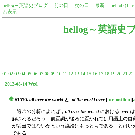
hellog～英語史ブログ
前の日
次の日
最新
helhub (Th
ム表示
hellog～英語史
01
02
03
04
05
06
07
08
09
10
11
12
13
14
15
16
17
18
19
20
21
22
2013-08-14 Wed
#1570.
all over the world
と
all the world over
[
preposition
][
■
通常の分析によれば，
all over the world
における
over
は
解されるだろう．前置詞が後ろに置かれては用語上の自
が妥当ではないかという議論はもっともである．とはい
である．