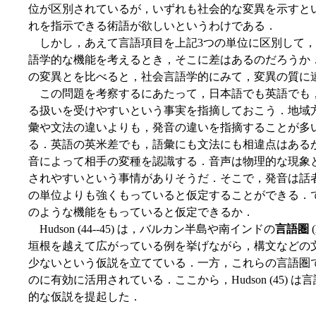
位が区別されているが，いずれも社会的な変異を示すと
れを指示できる術語が欲しいというわけである．
しかし，あえて言語項目を上記3つの単位に区別して，
語学的な機能を考えるとき，そこに差はあるのだろうか
の変異とを比べると，社会言語学的にみて，変異の質に
この問題を考察するにあたって，日本語でも英語でも
る扱いを受けやすいという事実を指摘しておこう．地域
彙や文法の違いよりも，発音の違いを指摘することが多い．訛り
る．英語の英米差でも，語彙にも文法にも相違点はある
音によって相手の変種を認識する．音声は物理的な現象
されやすいという事情がありそうだ．そこで，発音は話
の単位よりも強くもっていると仮定することができる．
のような機能をもっていると仮定できるか．
Hudson (44--45) は，バルカン半島や南インドの
言語圏
(
垣根を越えて広がっている例を挙げながら，構文などの
少ないという仮説を立てている．一方，これらの言語圏
のに有効に活用されている．ここから，Hudson (45)
的な仮説を提起した．