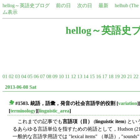
hellog～英語史ブログ
前の日
次の日
最新
helhub (Th
ム表示
hellog～英語史
01
02
03
04
05
06
07
08
09
10
11
12
13
14
15
16
17
18
19
20
21
22
2013-06-08 Sat
#1503. 統語，語彙，発音の社会言語学的役割
[
variation
]
■
[
terminology
][
linguistic_area
]
これまでの記事でも
言語項（目）
(
linguistic item
) と
るあらゆる言語単位を指すための術語として，Hudson (2
一般的な言語学用語では "lexical items" （単語）, "sounds