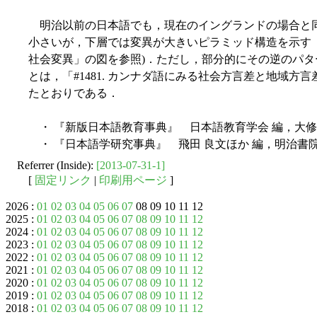
明治以前の日本語でも，現在のイングランドの場合と
小さいが，下層では変異が大きいピラミッド構造を示す
社会変異」の図を参照)．ただし，部分的にその逆のパ
とは，「#1481. カンナダ語にみる社会方言差と地域方言
たとおりである．
・ 『新版日本語教育事典』 日本語教育学会 編，大修館
・ 『日本語学研究事典』 飛田 良文ほか 編，明治書院，
Referrer (Inside):
[2013-07-31-1]
[
固定リンク
|
印刷用ページ
]
2026 :
01
02
03
04
05
06
07
08 09 10 11 12
2025 :
01
02
03
04
05
06
07
08
09
10
11
12
2024 :
01
02
03
04
05
06
07
08
09
10
11
12
2023 :
01
02
03
04
05
06
07
08
09
10
11
12
2022 :
01
02
03
04
05
06
07
08
09
10
11
12
2021 :
01
02
03
04
05
06
07
08
09
10
11
12
2020 :
01
02
03
04
05
06
07
08
09
10
11
12
2019 :
01
02
03
04
05
06
07
08
09
10
11
12
2018 :
01
02
03
04
05
06
07
08
09
10
11
12