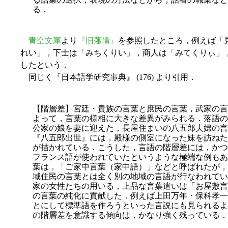
る．
青空文庫
より
『旧藩情』
を参照したところ，例えば「
れい」，下士は「みちくりい」，商人は「みてくりぃ」
したという．
同じく『日本語学研究事典』 (176) より引用．
【階層差】宮廷・貴族の言葉と庶民の言葉，武家の言
よって，言葉の様相に大きな差異がみられる．落語の
公家の娘を妻に迎えた，長屋住まいの八五郎夫婦の言
『八五郎出世』には，殿様の側室になった妹を訪ねた
が描かれている．こうした，言語の階層差には，かつ
フランス語が使われていたというような極端な例もあ
葉は，「ご家中言葉（家中語）」などと呼ばれたが，
域住民の言葉とは全く別の地域の言語が行なわれてい
家の女性たちの用いる，上品な言葉遣いは「お屋敷言
の言葉の純化に貢献した．例えば上田万年・保科孝一
とにして標準語を作ろうといった言説にも見られるよ
の階層差を意識する傾向は，かなり強く残っている．