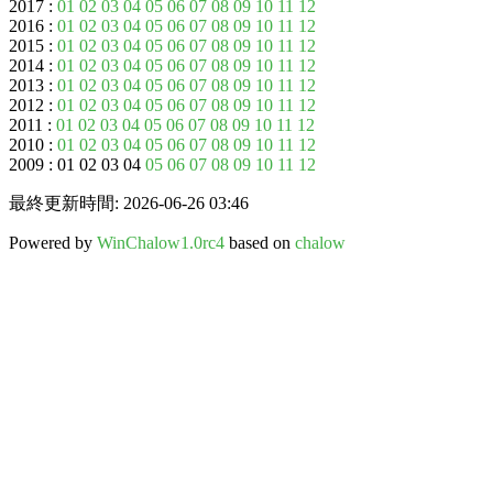
2017 :
01
02
03
04
05
06
07
08
09
10
11
12
2016 :
01
02
03
04
05
06
07
08
09
10
11
12
2015 :
01
02
03
04
05
06
07
08
09
10
11
12
2014 :
01
02
03
04
05
06
07
08
09
10
11
12
2013 :
01
02
03
04
05
06
07
08
09
10
11
12
2012 :
01
02
03
04
05
06
07
08
09
10
11
12
2011 :
01
02
03
04
05
06
07
08
09
10
11
12
2010 :
01
02
03
04
05
06
07
08
09
10
11
12
2009 : 01 02 03 04
05
06
07
08
09
10
11
12
最終更新時間: 2026-06-26 03:46
Powered by
WinChalow1.0rc4
based on
chalow