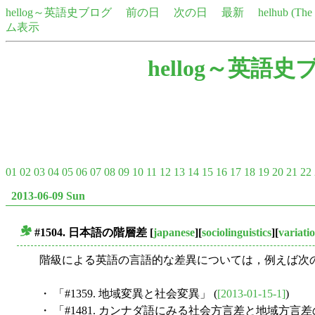
hellog～英語史ブログ
前の日
次の日
最新
helhub (Th
ム表示
hellog～英語史
01
02
03
04
05
06
07
08
09
10
11
12
13
14
15
16
17
18
19
20
21
22
2013-06-09 Sun
#1504. 日本語の階層差
[
japanese
][
sociolinguistics
][
variati
■
階級による英語の言語的な差異については，例えば次
・ 「#1359. 地域変異と社会変異」 (
[2013-01-15-1]
)
・ 「#1481. カンナダ語にみる社会方言差と地域方言差