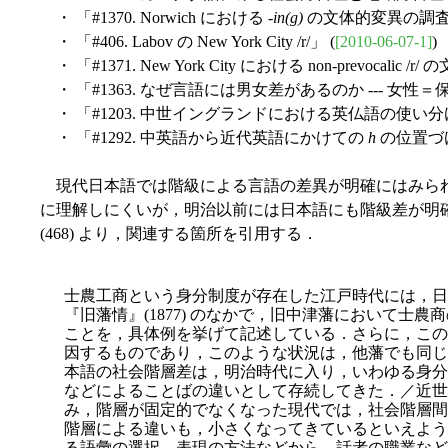
・ 「#1370. Norwich における -
in(g)
の文体的変異の調査」
・ 「#406. Labov の New York City /r/」 (
[2010-06-07-1]
)
・ 「#1371. New York City における non-prevocalic 
・ 「#1363. なぜ言語には男女差があるのか --- 女性＝
・ 「#1203. 中世イングランドにおける英仏語の使い分
・ 「#1292. 中英語から近代英語にかけての
h
の位置づけ
現代日本語では階級による言語の差異が明確にはみら
に理解しにくいが，明治以前には日本語にも階級差が明
(468) より，関連する箇所を引用する．
士農工商という身分制度が存在した江戸時代には，日
『旧藩情』(1877) のなかで，旧中津藩において士
ことを，具体例を挙げて記述している．さらに，この
因するものであり，このような状況は，他藩でも同じ
本語の社会階層差は，明治時代に入り，いわゆる身分
などによることばの違いとして存続してきた．／近世
み，階層が固定的でなくなった現代では，社会階層間
階層による違いも，小さくなってきているといえよう
る語彙の選択，表現の方法などから，話者の職業など