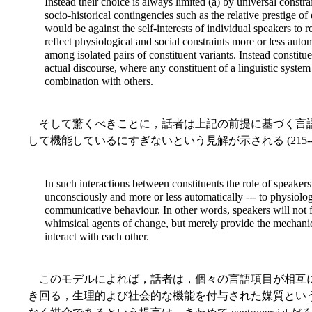
Instead their choice is always limited (a) by universal const
socio-historical contingencies such as the relative prestige of 
would be against the self-interests of individual speakers to r
reflect physiological and social constraints more or less auto
among isolated pairs of constituent variants. Instead constitu
actual discourse, where any constituent of a linguistic syste
combination with others.
そして驚くべきことに，話者は上記の前提に基づく言
して機能しているにすぎないという見解が示される (215--1
In such interactions between constituents the role of speakers 
unconsciously and more or less automatically --- to physiolog
communicative behaviour. In other words, speakers will not 
whimsical agents of change, but merely provide the mechanic
interact with each other.
このモデルによれば，話者は，個々の言語項目が相互
き回る，生理的よび社会的な機能を付与された媒質とい