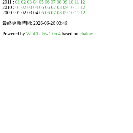
2011 :
01
02
03
04
05
06
07
08
09
10
11
12
2010 :
01
02
03
04
05
06
07
08
09
10
11
12
2009 : 01 02 03 04
05
06
07
08
09
10
11
12
最終更新時間: 2026-06-26 03:46
Powered by
WinChalow1.0rc4
based on
chalow