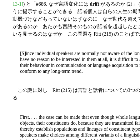
13-1]
) と「#686. なぜ言語変化には
drift
があるのか (2)」 (
うに提示することができる．話者個人は自らの人生の期
動機づけなどもっていないはずなのに，なぜ世代を超え
があるのか．あたかも言語そのものが話者を超越したと
いを見せるのはなぜか．この問題を Ritt (215) のこ
[S]ince individual speakers are normally not aware of the lon
have no reason to be interested in them at all, it is difficult 
their behaviour in communication or language acquisition to
conform to any long-term trend.
この謎に対し，Ritt (215) は言語と話者についての
る．
First, . . . the case can be made that even though whole langu
objects, their constituents do, because they are transmitted 
thereby establish populations and lineages of constituent typ
speakers make choices among different variants of a linguistic