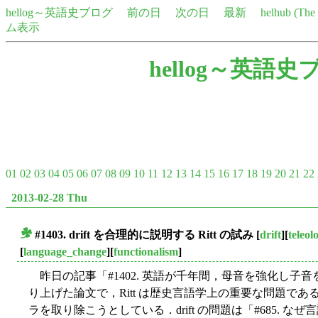
hellog～英語史ブログ
前の日
次の日
最新
helhub (Th
ム表示
hellog～英語史
01
02
03
04
05
06
07
08
09
10
11
12
13
14
15
16
17
18
19
20
21
22
2013-02-28 Thu
#1403.
drift
を合理的に説明する Ritt の試み
[
drift
][
teleol
■
[
language_change
][
functionalism
]
昨日の記事「#1402. 英語が千年間，母音を強化し子音
り上げた論文で，Ritt は歴史言語学上の重要な問題であ
ラを取り除こうとしている．drift の問題は「#685. な