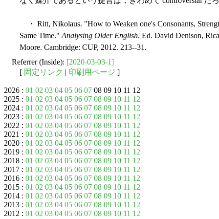
なく媒介であるという提言は，きわめて controversial だ
・ Ritt, Nikolaus. "How to Weaken one's Consonants, Strength
Same Time."
Analysing Older English
. Ed. David Denison, Ri
Moore. Cambridge: CUP, 2012. 213--31.
Referrer (Inside):
[2020-03-03-1]
[
固定リンク
|
印刷用ページ
]
2026 :
01
02
03
04
05
06
07
08 09 10 11 12
2025 :
01
02
03
04
05
06
07
08
09
10
11
12
2024 :
01
02
03
04
05
06
07
08
09
10
11
12
2023 :
01
02
03
04
05
06
07
08
09
10
11
12
2022 :
01
02
03
04
05
06
07
08
09
10
11
12
2021 :
01
02
03
04
05
06
07
08
09
10
11
12
2020 :
01
02
03
04
05
06
07
08
09
10
11
12
2019 :
01
02
03
04
05
06
07
08
09
10
11
12
2018 :
01
02
03
04
05
06
07
08
09
10
11
12
2017 :
01
02
03
04
05
06
07
08
09
10
11
12
2016 :
01
02
03
04
05
06
07
08
09
10
11
12
2015 :
01
02
03
04
05
06
07
08
09
10
11
12
2014 :
01
02
03
04
05
06
07
08
09
10
11
12
2013 :
01
02
03
04
05
06
07
08
09
10
11
12
2012 :
01
02
03
04
05
06
07
08
09
10
11
12