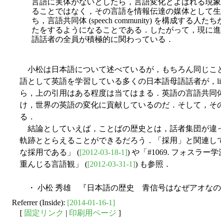
言語に実体がないとしたら，言語変化とよばれる現象
ることではなく，その言語を情報伝達の媒体として生
ち，言語共同体 (speech community) を構成
たをするようになることである．したがって，現に進
語話者の全員が積極的に関わっている．
小松は日本語について述べているが，もちろん同じこと
語として英語を学習している多くの日本語母語話者が，lingu
ら，上の引用はある程度は当てはまる．英語の言語共同
け，世界の英語の変化に貢献しているのだ．そして，そ
る．
結論としていえば，ことばの歴史とは，話者集団が違
軌跡ととらえることができるだろう．「採用」と関連して，
な採用である」 (
[2012-03-18-1]
) や「#1069. フォスラ
重んじる言語観」 (
[2012-03-31-1]
) も参照．
・ 小松 秀雄 『日本語の歴史 青信号はなぜアオなのか
Referrer (Inside):
[2014-01-16-1]
[
固定リンク
|
印刷用ページ
]