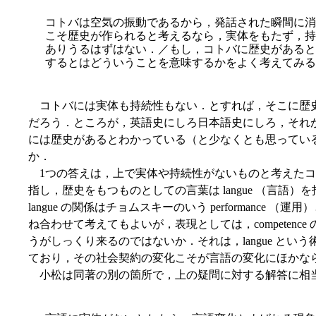
コトバは空気の振動であるから，発話された瞬間に消
こそ歴史が作られると考えるなら，実体をもたず，持
ありうるはずはない．／もし，コトバに歴史があると
するとはどういうことを意味するかをよく考えてみる
コトバには実体も持続性もない．とすれば，そこに歴
だろう．ところが，英語史にしろ日本語史にしろ，それ
には歴史があるとわかっている（と少なくとも思ってい
か．
1つの答えは，上で実体や持続性がないものと考えたコトバと
指し，歴史をもつものとしての言葉は langue （言語）を
langue の関係はチョムスキーのいう performance （運用
ね合わせて考えてもよいが，表現としては，competence 
うがしっくり来るのではないか．それは，langue と
ており，その社会契約の変化こそが言語の変化にほかな
小松は同著の別の箇所で，上の疑問に対する解答に相当する