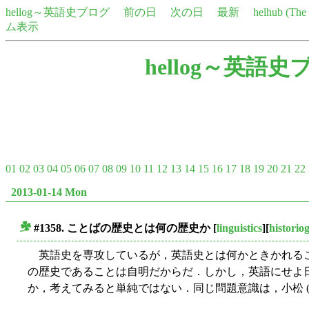
hellog～英語史ブログ
前の日
次の日
最新
helhub (Th
ム表示
hellog～英語史
01
02
03
04
05
06
07
08
09
10
11
12
13
14
15
16
17
18
19
20
21
22
2013-01-14 Mon
#1358. ことばの歴史とは何の歴史か
[
linguistics
][
historio
■
英語史を専攻しているが，英語史とは何かときかれる
の歴史であることは自明だからだ．しかし，英語にせよ
か，考えてみると単純ではない．同じ問題意識は，小松 (1