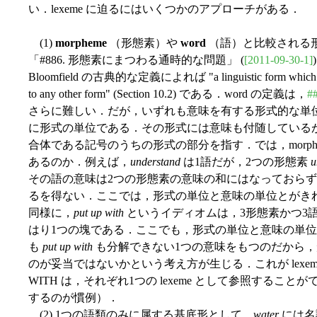
い．lexeme に迫るにはいくつかのアプローチがある．
(1)
morpheme
（形態素）や
word
（語）と比較される形式
「#886. 形態素にまつわる通時的な問題」 (
[2011-09-30-1]
Bloomfield の古典的な定義によれば "a linguistic form which bears 
to any other form" (Section 10.2) である．word の定義は，
#
さらに難しい．だが，いずれも意味を有する形式的な単位で
に形式の単位である．その形式には意味も付随しているが，
合体である記号のうちの形式の部分を指す．では，morpheme,
あるのか．例えば，
understand
は1語だが，2つの形態素
u
その語の意味は2つの形態素の意味の和にはなっておらず
るを得ない．ここでは，形式の単位と意味の単位とがき
同様に，
put up with
というイディオムは，3形態素かつ3
はり1つの塊である．ここでも，形式の単位と意味の単
も
put up with
も分解できない1つの意味をもつのだから，
のが妥当ではないかという考え方が生じる．これが lexeme で
WITH は，それぞれ1つの lexeme として参照すること
するのが慣例）．
(2) 1つの語類のみに属する基底形として．
water
には名