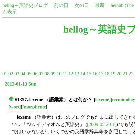
hellog～英語史ブログ
前の日
次の日
最新
helhub (Th
ム表示
hellog～英語史
01
02
03
04
05
06
07
08
09
10
11
12
13
14
15
16
17
18
19
20
21
22
2013-01-13 Sun
#1357.
lexeme
（語彙素）とは何か？
[
lexeme
][
terminolog
■
[
word
][
morpheme
]
lexeme
（語彙素）はこのブログでもたまに出してきた
い．「#22. イディオムと英語史」 (
[2009-05-20-1]
) でも
ではいかないが，いくつかの英語学辞典等を参照して，