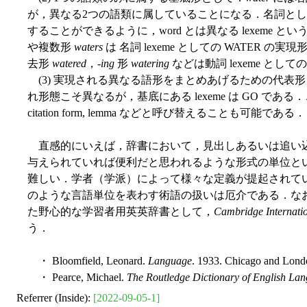
が，異なる2つの語類に属していることになる．名詞と
することができるように，word とは異なる lexeme
や複数形
waters
は 名詞 lexeme としての WATER の
去形
watered
，-
ing
形
watering
などは動詞 lexeme として
(3) 実現される異なる語形をまとめあげるための代表
れ形態こそ異なるが，基底にある lexeme は GO である．この観
citation form, lemma などと呼び替えることも可能である．
直感的にいえば，辞書において，見出しあるいは追い
与えられていれば便利だと思われるような形式の単位と
難しい．学者（学派）によって様々な定義が提起されているという点で
のような言語単位を表わす術語の扱いは厄介である．なお，
た野心的な学習者用英英辞書として，
Cambridge Internatio
う．
・ Bloomfield, Leonard.
Language
. 1933. Chicago and Lond
・ Pearce, Michael.
The Routledge Dictionary of English Lan
Referrer (Inside):
[2022-09-05-1]