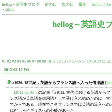
hellog～英語史ブログ
前の日
次の日
最新
helhub (Th
ム表示
hellog～英語史
01
02
03
04
05
06
07
08
09
10
11
12
13
14
15
16
17
18
19
20
21
22
2012-02-17 Fri
#1026. 18世紀，英語からフランス語へ入った借用語
[
lo
■
[2012-02-03-1]
の記事「#1012. 古代における英語か
ンス語が英単語を借用語として受け入れ始めたのは，古代
てからである．現在でこそフランスでは英語の流入への反
はむしろイギリスへの心酔があった．