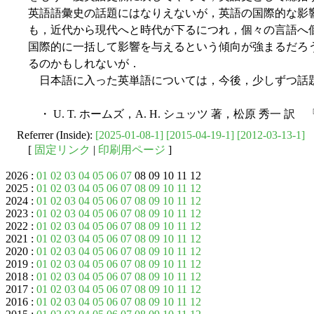
英語語彙史の話題にはなりえないが，英語の国際的な影
も，近代から現代へと時代が下るにつれ，個々の言語へ
国際的に一括して影響を与えるという傾向が強まるだろ
るのかもしれないが．
日本語に入った英単語については，今後，少しずつ話
・ U. T. ホームズ，A. H. シュッツ 著，松原 秀一 
Referrer (Inside):
[2025-01-08-1]
[2015-04-19-1]
[2012-03-13-1]
[
固定リンク
|
印刷用ページ
]
2026 :
01
02
03
04
05
06
07
08 09 10 11 12
2025 :
01
02
03
04
05
06
07
08
09
10
11
12
2024 :
01
02
03
04
05
06
07
08
09
10
11
12
2023 :
01
02
03
04
05
06
07
08
09
10
11
12
2022 :
01
02
03
04
05
06
07
08
09
10
11
12
2021 :
01
02
03
04
05
06
07
08
09
10
11
12
2020 :
01
02
03
04
05
06
07
08
09
10
11
12
2019 :
01
02
03
04
05
06
07
08
09
10
11
12
2018 :
01
02
03
04
05
06
07
08
09
10
11
12
2017 :
01
02
03
04
05
06
07
08
09
10
11
12
2016 :
01
02
03
04
05
06
07
08
09
10
11
12