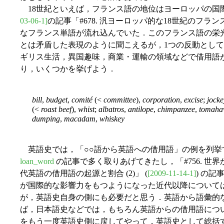
18世紀といえば，フランス語の地位はヨーロッパの国
03-06-1]
の記事「#678. 汎ヨーロッパ的な18世紀のフ
なフランス単語が流れ込んでいた．このフランス語の栄
とは矛盾した表現のように聞こえるが，1つの反動とし
ギリス生活，異国趣味，商業・運輸の領域などで借用語が見
り，いくつかを挙げよう．
bill
,
budget
,
comité
(<
committee
),
corporation
,
excise
;
jocke
(<
roast
beef
),
whist
;
albatros
,
antilope
,
chimpanzee
,
tomaha
dumping
,
macadam
,
whiskey
英語史では，「○○語から英語への借用語」の例を列挙
loan_word
の記事で多く取りあげてきたし，「#756. 世界
代英語の借用語の起源と割合 (2)」 (
[2009-11-14-1]
) の
が国際的な影響力をもつようになった近代以降について
が，英語史自身の側にも必要だと思う．英語から語彙的
ば，日本語史などでは，もちろん英語からの借用語につ
をもう一度英語史側に戻してやって，英語史として総括