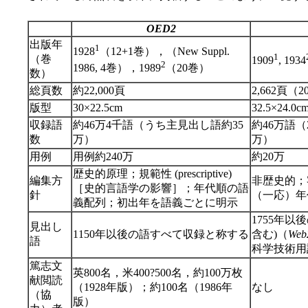
OED2
出版年
1
1928
（12+1巻），（New Suppl.
1
（巻
1909
, 1934
2
1986, 4巻），1989
（20巻）
数）
総頁数
約22,000頁
2,662頁（
版型
30×22.5cm
32.5×24.0c
収録語
約46万4千語（うち主見出し語約35
約46万語（
数
万）
万）
用例
用例約240万
約20万
歴史的原理；規範性 (prescriptive)
編集方
非歴史的；
［史的言語学の影響］；年代順の語
針
（一応）年
義配列；初出年を語義ごとに明示
1755年
見出し
1150年以後の語すべて収録と称する
含む)（
Web
語
科学技術用
篤志文
英800名，米400?500名，約100万枚
献閲読
（1928年版）；約100名（1986年
なし
（協
版）