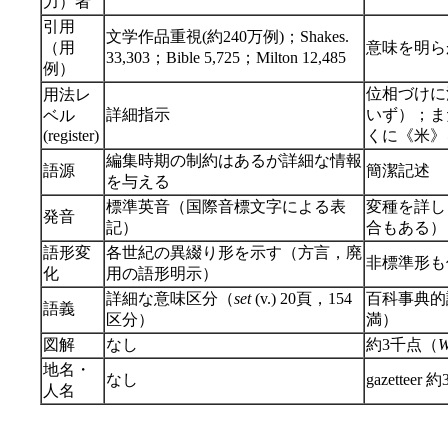
力）者
引用
文学作品重視(約240万例)；Shakes.
（用
意味を明ら
33,303；Bible 5,725；Milton 12,485
例）
位相づけに消極的（
用法レ
詳細指示
いず）；ま
ベル
(register)
くに《米》
編集時期の制約はあるが詳細な情報
語源
簡潔記述
を与える
標準英音（国際音標文字による表
変種を詳し
発音
記）
合もある）
語形変
各世紀の異綴り形を示す（方言，廃
非標準形も
化
用の語形明示）
詳細な意味区分（
set
(v.) 20頁，154
百科事典的説明
語義
区分）
満）
図解
なし
約3千点（
W
地名・
なし
gazetteer
人名