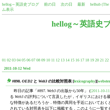
hellog～英語史ブログ
前の日
次の日
最新
helhub (Th
ム表示
hellog～英語史
01
02
03
04
05
06
07
08
09
10
11
12
13
14
15
16
17
18
19
20
21
22
2011-10-12 Wed
#898.
OED2
と
Web3
の比較対照表
[
lexicography
][
webste
■
昨日の記事「#897.
Web3
の出版から50年」 (
[2011-10-11
る
Web3
の評判について言及したが，イギリスにおける
な特徴があるだろうか．特徴の異同を手近においておくと便利だ
されている対照表を以下に掲載する．このように一覧す