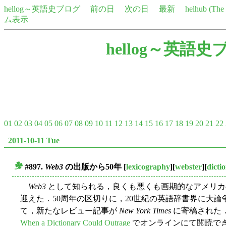
hellog～英語史ブログ
前の日
次の日
最新
helhub (Th
ム表示
hellog～英語史
01
02
03
04
05
06
07
08
09
10
11
12
13
14
15
16
17
18
19
20
21
22
2011-10-11 Tue
#897.
Web3
の出版から50年
[
lexicography
][
webster
][
dicti
■
Web3
として知られる，良くも悪くも画期的なアメリカ
迎えた．50周年の区切りに，20世紀の英語辞書界に大
て，新たなレビュー記事が
New York Times
に寄稿された．Ge
When a Dictionary Could Outrage
でオンラインにて閲読で