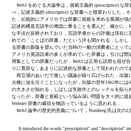
Web3
をめぐる大論争は，規範主義的 (prescriptiv
べ，記述主義的 (descriptive) な辞書へと様変わり
た．伝統的にアメリカでは辞書に規範を求める風潮が強
記述的構造言語学の潮流に乗ることを選んだ．確かに，
な手法が反映されており，言語学者からの評価は現在に
めての「ことばの辞書」だという評も聞かれる．しかし
る辞書の新版を望んでいた当時の一般の消費者にとっては
アメリカ英語話者の多くが求めていた辞書は，引けば間
用集としての辞書だったが，
Web3
は正用も誤用も混ぜ合
りに寛容な，あまりに記述的な辞書として現われたので
両立場のあいだで激しい議論が繰り広げられた．出版
火種に油を注ぐことになったが，出版の翌年1962年には
の大きさが知れる．しばしば失敗作とのレッテルを貼ら
なったが，辞書と規範という悩み深い問題を大々的に提
Webster 辞書の威信を物語っているように思われる．
Web3
論争の歴史的意義について，Numberg 氏は次の
It introduced the words "prescriptivist" and "descriptivist" in