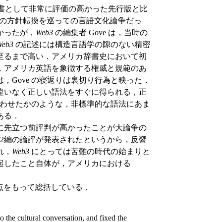
e) な辞書として非常に評価の高かった先行版と比
した，その方針転換を巡っての言語文化論争だっ
かったが，
Web3
の編集者 Gove は，当時の
Web3
の記述には構造言語学の隙のない精密
至るまで高い．アメリカ辞書史において初
，アメリカ英語を象徴する権威と規範のあ
，Gove の寝返りは裏切り行為と映った．
違いなく正しい語法をすぐに得られる，正
わせたかのような，非標準的な語法にあま
ある．
に先立つ前評判が高かったことが大論争の
62編の論評が発表されたというから，反響
れ，
Web3
にとっては苦難の時代の始まりと
起したこと自体が，アメリカにおける
2点をもって総括している．
to the cultural conversation, and fixed the