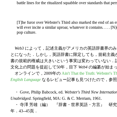
battle lines for the ritualized squabble over standards that pe
[T]he furor over Webster's Third also marked the end of an era
will ever incite a similar uproar, whatever it contains. . . . [N
pop culture.
Web3
によって，記述主義がアメリカの英語辞書界のみ
とになった．しかし，英語辞書に限定しても，規範主義
書の規範的権威は大きいという事実は変わっていない．記述
文化上の問題を提起して50年，目下
Web4
の編纂が始ま
オンラインで，2009年の
Ain't That the Truth: Webster's T
English Language
なるレビュー記事も見つけたので，参照
・ Gove, Philip Babcock, ed.
Webster's Third New Internatio
Unabridged
. Springfield, MA: G. & C. Merriam, 1961.
・ 寺澤 芳雄（編） 『辞書・世界英語・方言』 研究社
年．43--45頁．