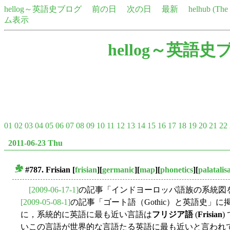
hellog～英語史ブログ
前の日
次の日
最新
helhub (Th
ム表示
hellog～英語史
01
02
03
04
05
06
07
08
09
10
11
12
13
14
15
16
17
18
19
20
21
22
2011-06-23 Thu
#787. Frisian
[
frisian
][
germanic
][
map
][
phonetics
][
palatalis
■
[2009-06-17-1]
の記事「インドヨーロッパ語族の系統図
[2009-05-08-1]
の記事「ゴート語（Gothic）と英語史」
に，系統的に英語に最も近い言語は
フリジア語
(
Frisian
)
いこの言語が世界的な言語たる英語に最も近いと言われ