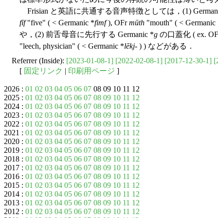
Frisian と英語に共通する音声特徴としては，(1) Germani
fīf
"five" ( < Germanic *
fimf
), OFr
mūth
"mouth" ( < Germanic 
や，(2) 前舌母音に先行する Germanic *
g
の口蓋化 ( ex. O
"leech, physician" ( < Germanic *
lēkj-
) ) などがある．
Referrer (Inside):
[2023-01-08-1]
[2022-02-08-1]
[2017-12-30-1]
[
[
固定リンク
|
印刷用ページ
]
2026 :
01
02
03
04
05
06
07
08 09 10 11 12
2025 :
01
02
03
04
05
06
07
08
09
10
11
12
2024 :
01
02
03
04
05
06
07
08
09
10
11
12
2023 :
01
02
03
04
05
06
07
08
09
10
11
12
2022 :
01
02
03
04
05
06
07
08
09
10
11
12
2021 :
01
02
03
04
05
06
07
08
09
10
11
12
2020 :
01
02
03
04
05
06
07
08
09
10
11
12
2019 :
01
02
03
04
05
06
07
08
09
10
11
12
2018 :
01
02
03
04
05
06
07
08
09
10
11
12
2017 :
01
02
03
04
05
06
07
08
09
10
11
12
2016 :
01
02
03
04
05
06
07
08
09
10
11
12
2015 :
01
02
03
04
05
06
07
08
09
10
11
12
2014 :
01
02
03
04
05
06
07
08
09
10
11
12
2013 :
01
02
03
04
05
06
07
08
09
10
11
12
2012 :
01
02
03
04
05
06
07
08
09
10
11
12