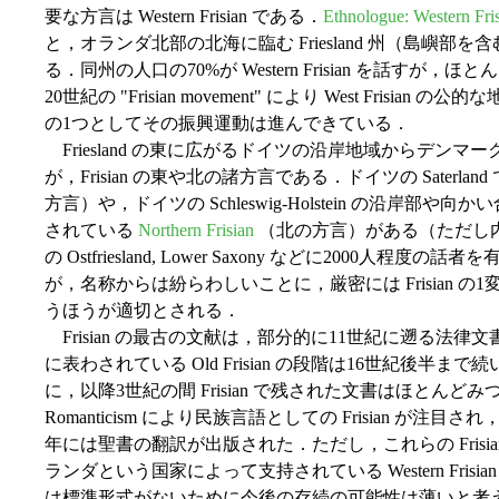
要な方言は Western Frisian である．
Ethnologue: Western Fri
と，オランダ北部の北海に臨む Friesland 州（島嶼部
る．同州の人口の70%が Western Frisian を話す
20世紀の "Frisian movement" により West Fri
の1つとしてその振興運動は進んできている．
Friesland の東に広がるドイツの沿岸地域からデン
が，Frisian の東や北の諸方言である．ドイツの Saterlan
方言）や，ドイツの Schleswig-Holstein の沿岸
されている
Northern Frisian
（北の方言）がある（ただし
の Ostfriesland, Lower Saxony などに2000人程度の話者
が，名称からは紛らわしいことに，厳密には Frisian の1変種
うほうが適切とされる．
Frisian の最古の文献は，部分的に11世紀に遡る法律
に表わされている Old Frisian の段階は16世紀後半
に，以降3世紀の間 Frisian で残された文書はほとんど
Romanticism により民族言語としての Frisian が注目され，19
年には聖書の翻訳が出版された．ただし，これらの Fris
ランダという国家によって支持されている Western Fri
は標準形式がないために今後の存続の可能性は薄いと考