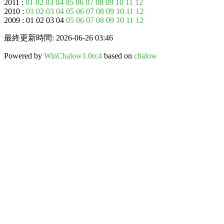
2011 :
01
02
03
04
05
06
07
08
09
10
11
12
2010 :
01
02
03
04
05
06
07
08
09
10
11
12
2009 : 01 02 03 04
05
06
07
08
09
10
11
12
最終更新時間: 2026-06-26 03:46
Powered by
WinChalow1.0rc4
based on
chalow