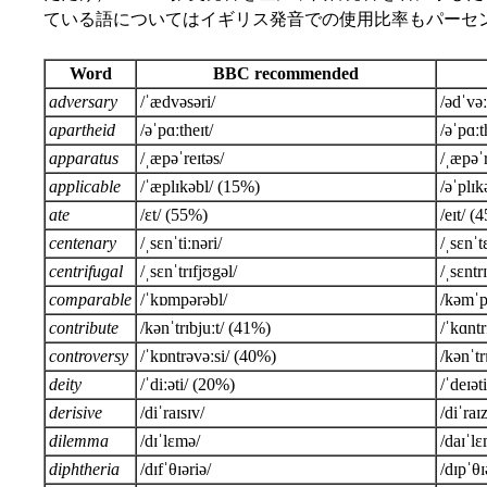
ている語についてはイギリス発音での使用比率もパーセ
Word
BBC recommended
adversary
/ˈædvəsəri/
/ədˈvəː
apartheid
/əˈpɑːtheɪt/
/əˈpɑːt
apparatus
/ˌæpəˈreɪtəs/
/ˌæpəˈr
applicable
/ˈæplɪkəbl/ (15%)
/əˈplɪ
ate
/ɛt/ (55%)
/eɪt/ (
centenary
/ˌsɛnˈtiːnəri/
/ˌsɛnˈt
centrifugal
/ˌsɛnˈtrɪfjʊgəl/
/ˌsɛntr
comparable
/ˈkɒmpərəbl/
/kəmˈp
contribute
/kənˈtrɪbjuːt/ (41%)
/ˈkɑntr
controversy
/ˈkɒntrəvəːsi/ (40%)
/kənˈt
deity
/ˈdiːəti/ (20%)
/ˈdeɪət
derisive
/diˈraɪsɪv/
/diˈraɪ
dilemma
/dɪˈlɛmə/
/daɪˈl
diphtheria
/dɪfˈθɪəriə/
/dɪpˈθɪ