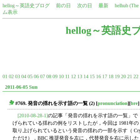
hellog～英語史ブログ
前の日
次の日
最新
helhub (Th
ム表示
hellog～英語史
01
02
03
04
05
06
07
08
09
10
11
12
13
14
15
16
17
18
19
20
21
22
2011-06-05 Sun
#769. 発音の揺れを示す語の一覧 (2)
[
pronunciation
][
bre
]
■
[2010-08-28-1]
の記事「発音の揺れを示す語の一覧」で
げられている揺れの例をリストしたが，今回は 1981年の BBC 発音
取り上げられているという発音の揺れの一部を示す（ Cryst
ただけ）．BBC 推奨発音を左に，代替発音を右に示した