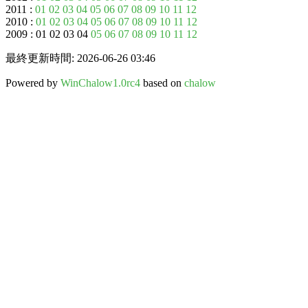
2011 :
01
02
03
04
05
06
07
08
09
10
11
12
2010 :
01
02
03
04
05
06
07
08
09
10
11
12
2009 : 01 02 03 04
05
06
07
08
09
10
11
12
最終更新時間: 2026-06-26 03:46
Powered by
WinChalow1.0rc4
based on
chalow