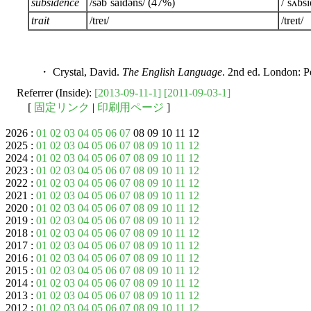
subsidence
/səbˈsaɪdəns/ (47%)
/ˈsʌbs
trait
/treɪ/
/treɪt/
・ Crystal, David.
The English Language
. 2nd ed. London: P
Referrer (Inside):
[2013-09-11-1]
[2011-09-03-1]
[
固定リンク
|
印刷用ページ
]
2026 :
01
02
03
04
05
06
07
08 09 10 11 12
2025 :
01
02
03
04
05
06
07
08
09
10
11
12
2024 :
01
02
03
04
05
06
07
08
09
10
11
12
2023 :
01
02
03
04
05
06
07
08
09
10
11
12
2022 :
01
02
03
04
05
06
07
08
09
10
11
12
2021 :
01
02
03
04
05
06
07
08
09
10
11
12
2020 :
01
02
03
04
05
06
07
08
09
10
11
12
2019 :
01
02
03
04
05
06
07
08
09
10
11
12
2018 :
01
02
03
04
05
06
07
08
09
10
11
12
2017 :
01
02
03
04
05
06
07
08
09
10
11
12
2016 :
01
02
03
04
05
06
07
08
09
10
11
12
2015 :
01
02
03
04
05
06
07
08
09
10
11
12
2014 :
01
02
03
04
05
06
07
08
09
10
11
12
2013 :
01
02
03
04
05
06
07
08
09
10
11
12
2012 :
01
02
03
04
05
06
07
08
09
10
11
12