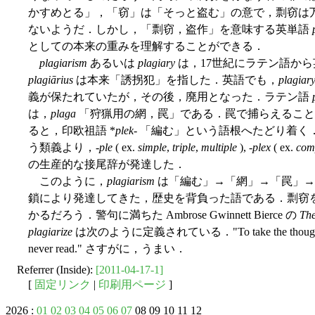
かすめとる」，「窃」は「そっと盗む」の意で，剽窃は
ないようだ．しかし，「剽窃，盗作」を意味する英単語
としての本来の重みを理解することができる．
plagiarism
あるいは
plagiary
は，17世紀にラテン語か
plagiārius
は本来「誘拐犯」を指した．英語でも，
plagiar
義が保たれていたが，その後，廃用となった．ラテン語
は，
plaga
「狩猟用の網，罠」である．罠で捕らえること
ると，印欧祖語 *
plek
- 「編む」という語根へたどり着
う類義より，-
ple
( ex.
simple
,
triple
,
multiple
), -
plex
( ex.
com
の生産的な接尾辞が発達した．
このように，
plagiarism
は「編む」→「網」→「罠」→
鎖により発達してきた，歴史を背負った語である．剽窃
かるだろう．警句に満ちた Ambrose Gwinnett Bierce の
The
plagiarize
は次のように定義されている．"To take the thought or styl
never read." さすがに，うまい．
Referrer (Inside):
[2011-04-17-1]
[
固定リンク
|
印刷用ページ
]
2026 :
01
02
03
04
05
06
07
08 09 10 11 12