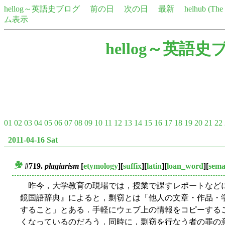
hellog～英語史ブログ
前の日
次の日
最新
helhub (Th
ム表示
hellog～英語史
01
02
03
04
05
06
07
08
09
10
11
12
13
14
15
16
17
18
19
20
21
22
2011-04-16 Sat
#719.
plagiarism
[
etymology
][
suffix
][
latin
][
loan_word
][
sema
■
昨今，大学教育の現場では，授業で課すレポートなど
鏡国語辞典』によると，剽窃とは「他人の文章・作品・
すること」とある．手軽にウェブ上の情報をコピーする
くなっているのだろう．同時に，剽窃を行なう者の罪の