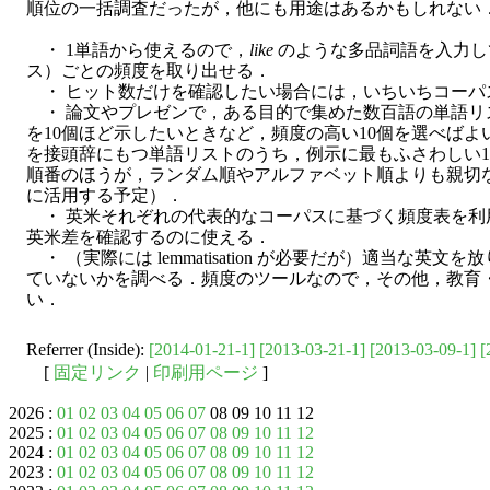
順位の一括調査だったが，他にも用途はあるかもしれない
・ 1単語から使えるので，
like
のような多品詞語を入力し
ス）ごとの頻度を取り出せる．
・ ヒット数だけを確認したい場合には，いちいちコーパ
・ 論文やプレゼンで，ある目的で集めた数百語の単語リ
を10個ほど示したいときなど，頻度の高い10個を選べばよ
を接頭辞にもつ単語リストのうち，例示に最もふさわしい1
順番のほうが，ランダム順やアルファベット順よりも親切
に活用する予定）．
・ 英米それぞれの代表的なコーパスに基づく頻度表を利
英米差を確認するのに使える．
・ （実際には lemmatisation が必要だが）適当な
ていないかを調べる．頻度のツールなので，その他，教育
い．
Referrer (Inside):
[2014-01-21-1]
[2013-03-21-1]
[2013-03-09-1]
[
[
固定リンク
|
印刷用ページ
]
2026 :
01
02
03
04
05
06
07
08 09 10 11 12
2025 :
01
02
03
04
05
06
07
08
09
10
11
12
2024 :
01
02
03
04
05
06
07
08
09
10
11
12
2023 :
01
02
03
04
05
06
07
08
09
10
11
12