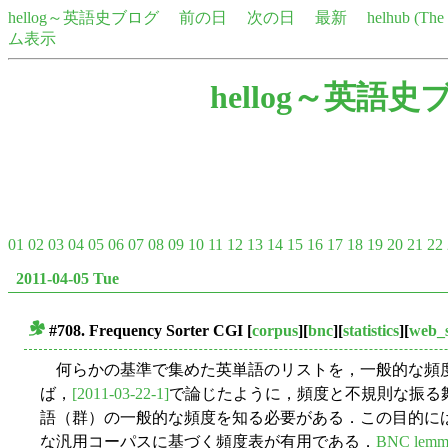
hellog～英語史ブログ
前の日
次の日
最新
helhub (Th
ム表示
hellog～英語史
01
02
03
04
05
06
07
08
09
10
11
12
13
14
15
16
17
18
19
20
21
22
2011-04-05 Tue
#708. Frequency Sorter CGI
[
corpus
][
bnc
][
statistics
][
web_s
■
何らかの基準で集めた英単語のリストを，一般的な頻
ば，
[2011-03-22-1]
で論じたように，頻度と不規則な振る
語（群）の一般的な頻度を知る必要がある．この目的に
な汎用コーパスに基づく頻度表が有用である．
BNC lemma-