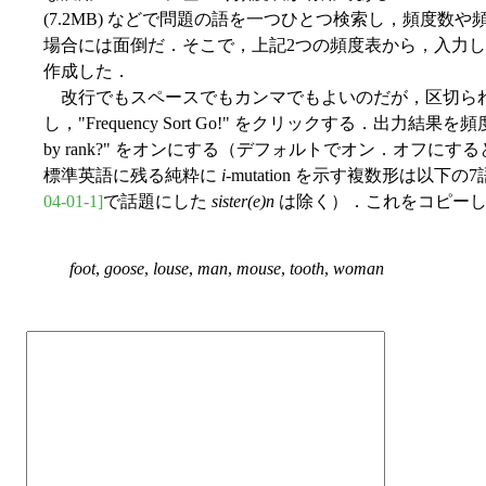
(7.2MB) などで問題の語を一つひとつ検索し，頻度
場合には面倒だ．そこで，上記2つの頻度表から，入力した
作成した．
改行でもスペースでもカンマでもよいのだが，区切ら
し，"Frequency Sort Go!" をクリックする．出力結
by rank?" をオンにする（デフォルトでオン．オフ
標準英語に残る純粋に
i
-mutation を示す複数形は以
04-01-1]
で話題にした
sister(e)n
は除く）．これをコピーし
foot
,
goose
,
louse
,
man
,
mouse
,
tooth
,
woman