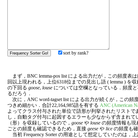
sort by rank?
まず，BNC lemma-pos list による出力だが，この頻度
回以上現われる，上位6318位までの見出し語 ( lemma 
の下回る
goose
,
louse
については空欄となっている．頻度と
るだろう．
次に，ANC word-tagset list による出力が続くが，
つきめ細かい．合計22,164,985語を有する
ANC (American Na
よってクラス付与された単位で語形が列挙されたリストで
し，自動タグ付与に起因するエラーも少なからず含まれてい
（形）を収録しているので，
goose
や
louse
の頻度情報も現わ
ごとの頻度も確認できるため，直接
geese
や
lice
の頻度も確
当初 Frequency Sorter の用途として想定していた