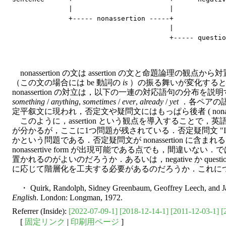
              |                        |

              +----- nonassertion -----+

                                       |

nonassertion の文は assertion の文と命題論理の観点か
（この文の場合には be 動詞の
is
）の振る舞いが変化するという
nonassertion の対立は，以下の一連の対応語句の分布を説
something
/
anything
,
sometimes
/
ever
,
already
/
yet
．各ペアの語句で
定平叙文に現われ，否定文や疑問文にはもっぱら後者 ( nonassert
このように，assertion という観点を導入することで
が分かるが，ここに1つ問題が残されている．否定疑問文 "Isn't 
かという問題である．否定疑問文が nonassertion に
nonassertive form が出現可能である点でも，間違いない．では，
置かれるのがよいのだろうか．あるいは，negative か que
に応じて階層化を工夫する必要があるのだろうか．これに
・ Quirk, Randolph, Sidney Greenbaum, Geoffrey Leech, and Ja
English
. London: Longman, 1972.
Referrer (Inside):
[2022-07-09-1]
[2018-12-14-1]
[2011-12-03-1]
[
[
固定リンク
|
印刷用ページ
]