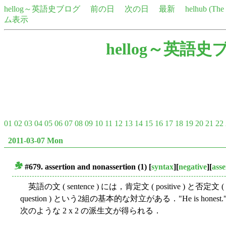
hellog～英語史ブログ
前の日
次の日
最新
helhub (Th
ム表示
hellog～英語史
01
02
03
04
05
06
07
08
09
10
11
12
13
14
15
16
17
18
19
20
21
22
2011-03-07 Mon
#679. assertion and nonassertion (1)
[
syntax
][
negative
][
asse
■
英語の文 ( sentence ) には，肯定文 ( positive ) と否定文 ( ne
question ) という2組の基本的な対立がある．"He is h
次のような 2 x 2 の派生文が得られる．