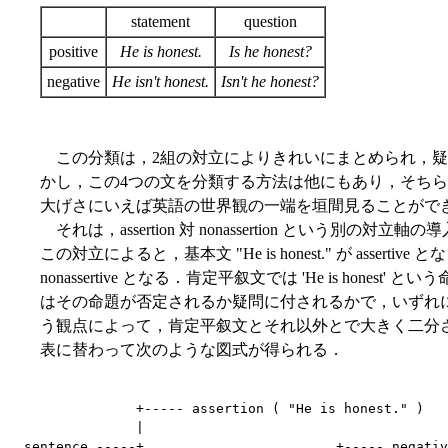
statement
question
positive
He is honest.
Is he honest?
negative
He isn't honest.
Isn't he honest?
この分類は，2組の対立によりきれいにまとめられ，疑
かし，この4つの文を分類する方法は他にもあり，そち
大げさにいえば英語の世界観の一端を垣間見ることがで
それは，assertion 対 nonassertion という別の対立軸
この対立によると，基本文 "He is honest." が asser
nonassertive となる．肯定平叙文では 'He is hon
はその命題が否定されるか疑問に付されるかで，いずれにしても
う観点によって，肯定平叙文とそれ以外とで大きく二分される
表に替わって次のような図式が得られる．
              +----- assertion ( "He is honest." ) 

              |

sentence -----+                        +----- negativ