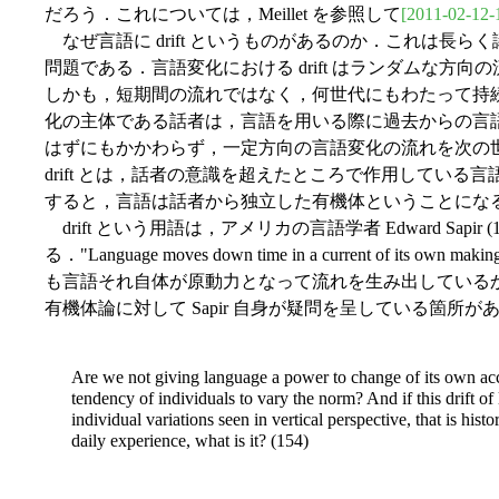
だろう．これについては，Meillet を参照して
[2011-02-12-
なぜ言語に drift というものがあるのか．これは長
問題である．言語変化における drift はランダムな方
しかも，短期間の流れではなく，何世代にもわたって持
化の主体である話者は，言語を用いる際に過去からの言
はずにもかかわらず，一定方向の言語変化の流れを次の
drift とは，話者の意識を超えたところで作用してい
すると，言語は話者から独立した有機体ということにな
drift という用語は，アメリカの言語学者 Edward Sapir (
る．"Language moves down time in a current of its own m
も言語それ自体が原動力となって流れを生み出している
有機体論に対して Sapir 自身が疑問を呈している箇所が
Are we not giving language a power to change of its own ac
tendency of individuals to vary the norm? And if this drift of 
individual variations seen in vertical perspective, that is histor
daily experience, what is it? (154)