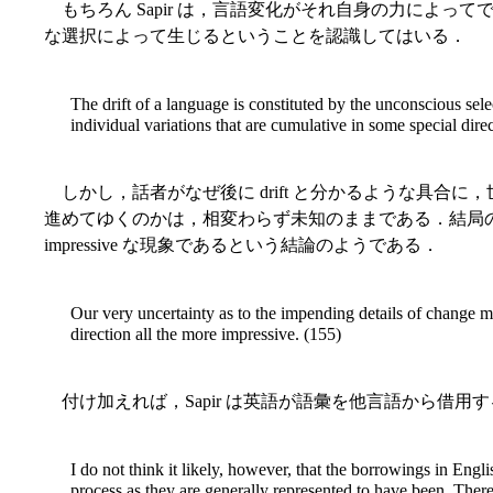
もちろん Sapir は，言語変化がそれ自身の力によっ
な選択によって生じるということを認識してはいる．
The drift of a language is constituted by the unconscious selec
individual variations that are cumulative in some special dire
しかし，話者がなぜ後に drift と分かるような具合
進めてゆくのかは，相変わらず未知のままである．結局のところ，Sapi
impressive な現象であるという結論のようである．
Our very uncertainty as to the impending details of change m
direction all the more impressive. (155)
付け加えれば，Sapir は英語が語彙を他言語から借用する傾
I do not think it likely, however, that the borrowings in Eng
process as they are generally represented to have been. Ther