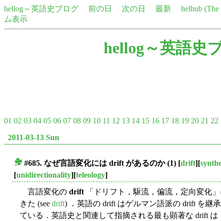
hellog～英語史ブログ
前の日
次の日
最新
helhub (Th
ム表示
hellog～英語史
01
02
03
04
05
06
07
08
09
10
11
12
13
14
15
16
17
18
19
20
21
22
2011-03-13 Sun
#685. なぜ言語変化には
drift
があるのか (1)
[
drift
][
synthe
■
[
unidirectionality
][
teleology
]
言語変化の
drift
「ドリフト，駆流，偏流，定向変化」
きた (see
drift
) ．英語の drift はゲルマン語派の drift
ている．英語史と関連して指摘される最も顕著な drift は，anal