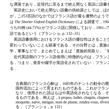
な凋落であり，近現代に至るまで絶え間なく英語に語彙
英語史において絶え間ない語彙の供給源としては，ほ
が，この3言語のなかではフランス語が最も優勢のようであ
は
The Shorter Oxford English Dictionary
による調査で，190
うち93例 (44.71%) がフランス語に関係しており，1961--75
語であるという（ブランショ, p. 132--33）．
英語語彙借用におけるフランス語の優位性はさること
変わっていないことも顕著である．その分野とは，貴族
学，軍事などで，まとめてしまえば「貴族的気取り」「
近代英語期のフランス語借用に特徴的なのは，フラン
る．つまり，発音や綴字が英語化されていない．フラン
る．
古典期のフランス心酔は，1685年のナントの勅令の
国外流出によって育まれたものである．これがフラン
なり，借用された語はもはや英語化されなくなる．そ
るものである．例えば，à propos, ballet, chagrin, chaperon, dou
moquette, naïve, intrigue, nom de plume, rende
る．（ブランショ，p. 132）