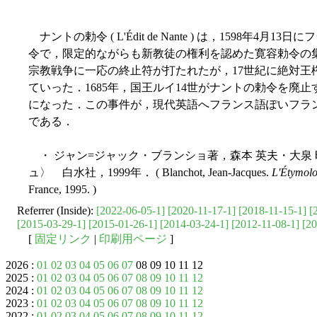
ナントの勅令 ( L'Édit de Nante ) は，1598年
令で，限定的ながらも新教徒の権利を認めた寛容勅令の集
宗教戦争に一応の終止符が打たれたが，17世紀に絶対王
ていった．1685年，国王ルイ14世がナントの勅令を廃
になった．この事件が，現代英語へフランス語ぽいフラ
である．
・ ジャン=ジャック・ブランショ著，森本 英夫・大泉
ュ〉 白水社，1999年． ( Blanchot, Jean-Jacques.
L'Étymolo
France, 1995. )
Referrer (Inside):
[2022-06-05-1]
[2020-11-17-1]
[2018-11-15-1]
[
[2015-03-29-1]
[2015-01-26-1]
[2014-03-24-1]
[2012-11-08-1]
[20
[
固定リンク
|
印刷用ページ
]
2026 :
01
02
03
04
05
06
07
08 09 10 11 12
2025 :
01
02
03
04
05
06
07
08
09
10
11
12
2024 :
01
02
03
04
05
06
07
08
09
10
11
12
2023 :
01
02
03
04
05
06
07
08
09
10
11
12
2022 :
01
02
03
04
05
06
07
08
09
10
11
12