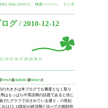
e HEL Hub)
2010-12
検索ページへ
ランダ
ブログ
/ 2010-12-12
23
24
25
26
27
28
29
30
31
[
french
][
statistics
][
history
]
割の大きさは本ブログでも幾度となく取り
借用はもっぱら中英語期の話題であると信じ
掲げたグラフで示されている通り，15世紀
は13, 14世紀の絶頂期と比べての相対的