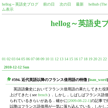
hellog～英語史ブログ
前の日
次の日
最新
helhub (Th
ム表示
hellog～英語史
01
02
03
04
05
06
07
08
09
10
11
12
13
14
15
16
17
18
19
20
21
22
2010-12-12 Sun
#594. 近代英語以降のフランス借用語の特徴
[
loan_word
]
■
英語語彙史においてフランス借用語の果たしてきた役
上げてきた ( see
french
) ．しかし，しばしばフランス語
られているきらいがある．確かに
[2009-08-22-1]
の記事で
以降はフランス語借用が一気に落ち込んでいる．しかしこれ