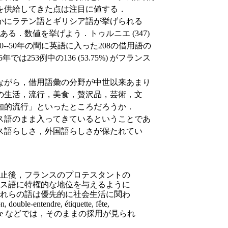
を供給してきた点は注目に値する．
かにラテン語とギリシア語が挙げられる
る．数値を挙げよう．トゥルニエ (347)
0--50年の間に英語に入った208の借用語の
年では253例中の136 (53.75%) がフランス
ながら，借用語彙の分野が中世以来あまり
の生活，流行，美食，贅沢品，芸術，文
知的流行」といったところだろうか．
ス語のまま入ってきているということであ
ス語らしさ，外国語らしさが保たれてい
廃止後，フランスのプロテスタントの
ス語に特権的な地位を与えるように
れらの語は優先的に社会生活に関わ
ble-entendre, étiquette, fête,
z-vous, rêverie などでは，そのままの採用が見られ