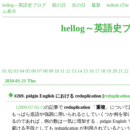
hellog～英語史ブログ
前の日
次の日
最新
helhub (Th
ム表示
hellog～英語史
01
02
03
04
05
06
07
08
09
10
11
12
13
14
15
16
17
18
19
20
21
22
2010-01-21 Thu
#269. pidgin English における
reduplication
[
reduplication
■
[2009-07-02-1]
の記事で
reduplication
「
重複
」について話題
もっぱら造語や強調に用いられるとしていくつか例を挙げたが，p
るのであれば，例の数は一気に増加する．pidgin Engl
避ける手段としても reduplication が利用されているという (Je