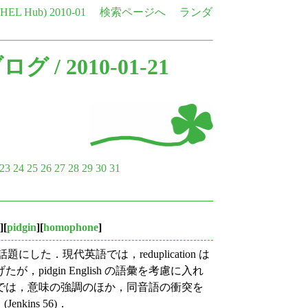
e HEL Hub)
2010-01
検索ページへ
ランダ
ブログ
/ 2010-01-21
23
24
25
26
27
28
29
30
31
][
pidgin
][
homophone
]
にした．現代英語では，reduplication は
idgin English の語彙を考慮に入れ
ish では，意味の強調のほか，同音語の衝突を
nkins 56)．