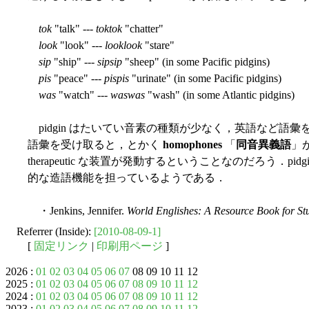
tok
"talk" ---
toktok
"chatter"
look
"look" ---
looklook
"stare"
sip
"ship" ---
sipsip
"sheep" (in some Pacific pidgins)
pis
"peace" ---
pispis
"urinate" (in some Pacific pidgins)
was
"watch" ---
waswas
"wash" (in some Atlantic pidgins)
pidgin はたいてい音素の種類が少なく，英語など語彙を提供する側の
語彙を受け取ると，とかく
homophones
「
同音異義語
」
therapeutic な装置が発動するということなのだろう．pidgin En
的な造語機能を担っているようである．
・Jenkins, Jennifer.
World Englishes: A Resource Book for St
Referrer (Inside):
[2010-08-09-1]
[
固定リンク
|
印刷用ページ
]
2026 :
01
02
03
04
05
06
07
08 09 10 11 12
2025 :
01
02
03
04
05
06
07
08
09
10
11
12
2024 :
01
02
03
04
05
06
07
08
09
10
11
12
2023 :
01
02
03
04
05
06
07
08
09
10
11
12